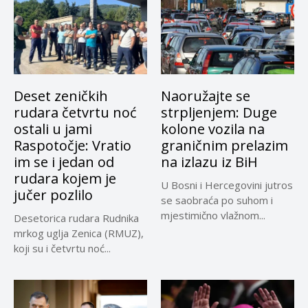
Deset zeničkih
Naoružajte se
rudara četvrtu noć
strpljenjem: Duge
ostali u jami
kolone vozila na
Raspotočje: Vratio
graničnim prelazim
im se i jedan od
na izlazu iz BiH
rudara kojem je
U Bosni i Hercegovini jutros
jučer pozlilo
se saobraća po suhom i
mjestimično vlažnom...
Desetorica rudara Rudnika
mrkog uglja Zenica (RMUZ),
koji su i četvrtu noć...