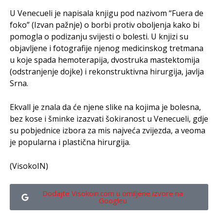
U Venecueli je napisala knjigu pod nazivom “Fuera de
foko” (Izvan pažnje) o borbi protiv oboljenja kako bi
pomogla o podizanju svijesti o bolesti. U knjizi su
objavljene i fotografije njenog medicinskog tretmana
u koje spada hemoterapija, dvostruka mastektomija
(odstranjenje dojke) i rekonstruktivna hirurgija, javlja
Srna.
Ekvall je znala da će njene slike na kojima je bolesna,
bez kose i šminke izazvati šokiranost u Venecueli, gdje
su pobjednice izbora za mis najveća zvijezda, a veoma
je popularna i plastična hirurgija.
(VisokoIN)
Dodajte Visokoin.com u omiljene izvore na
Googleu