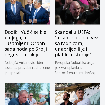
Dodik i Vučić se kleli
Skandal u UEFA:
u njega, a
“Infantino bio u vezi
“usamljeni” Orban
sa radnicom,
sada hoda po Srbiji i
unaprijedili je i
degustira rakiju
platili joj studije”
Nebojša Vukanović, lider
Evropska fudbalska unija
Liste za pravdu i red, prenio
(UEFA) isplatila je
je u petak...
šestocifrenu sumu bivšoj
radnici za koju...