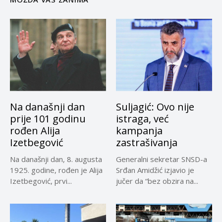
Na današnji dan
Suljagić: Ovo nije
prije 101 godinu
istraga, već
rođen Alija
kampanja
Izetbegović
zastrašivanja
Na današnji dan, 8. augusta
Generalni sekretar SNSD-a
1925. godine, rođen je Alija
Srđan Amidžić izjavio je
Izetbegović, prvi...
jučer da “bez obzira na...