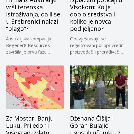
vrši terenska
Visokom: Ko je
istraživanja, da li se
dobio sredstva i
u Srebrenici nalazi
koliko je novca
“blago”?
podijeljeno?
Australijska kompanija
Obavještavaju se
Regener8 Resources
registrovani poljoprivredni
završila je prvu fazu
proizvođači i prerađivači
terenskih istraživanja na
sirovog kravljeg mlijeka koji
projektu...
su...
Za Mostar, Banju
Dženana Čišija i
Luku, Prijedor i
Goran Bulajić
Višegrad izdato
ugostili učenike iz