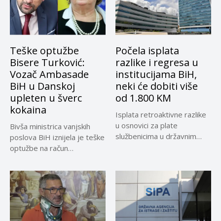
Teške optužbe
Počela isplata
Bisere Turković:
razlike i regresa u
Vozač Ambasade
institucijama BiH,
BiH u Danskoj
neki će dobiti više
upleten u šverc
od 1.800 KM
kokaina
Isplata retroaktivne razlike
u osnovici za plate
Bivša ministrica vanjskih
službenicima u državnim
poslova BiH iznijela je teške
institucijama BiH...
optužbe na račun
sadašnjeg...