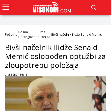
Bosna i
Crna
Početna
Bivši načelnik Ilidže Senaid Memić
Hercegovina
Hronika
oslobođen optužbi za zloupotrebu
položaja
Bivši načelnik Ilidže Senaid
Memić oslobođen optužbi za
zloupotrebu položaja
2 MJESECA PRIJE