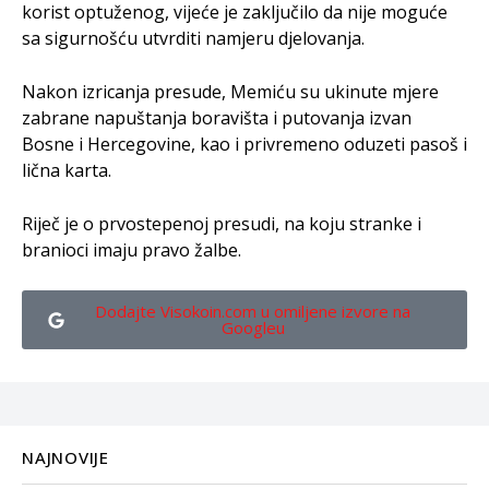
korist optuženog, vijeće je zaključilo da nije moguće
sa sigurnošću utvrditi namjeru djelovanja.
Nakon izricanja presude, Memiću su ukinute mjere
zabrane napuštanja boravišta i putovanja izvan
Bosne i Hercegovine, kao i privremeno oduzeti pasoš i
lična karta.
Riječ je o prvostepenoj presudi, na koju stranke i
branioci imaju pravo žalbe.
Dodajte Visokoin.com u omiljene izvore na
Googleu
NAJNOVIJE