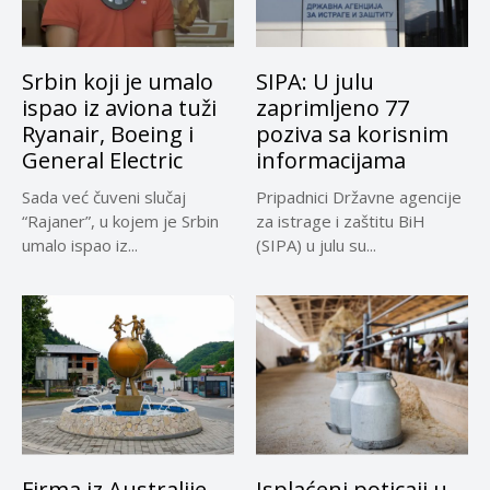
Srbin koji je umalo
SIPA: U julu
ispao iz aviona tuži
zaprimljeno 77
Ryanair, Boeing i
poziva sa korisnim
General Electric
informacijama
Sada već čuveni slučaj
Pripadnici Državne agencije
“Rajaner”, u kojem je Srbin
za istrage i zaštitu BiH
umalo ispao iz...
(SIPA) u julu su...
Firma iz Australije
Isplaćeni poticaji u