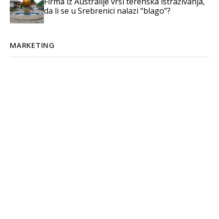
Firma iz Australije vrši terenska istraživanja,
da li se u Srebrenici nalazi “blago”?
MARKETING