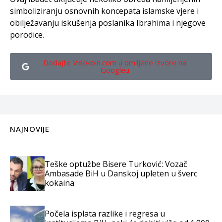
simboliziranju osnovnih koncepata islamske vjere i
obilježavanju iskušenja poslanika Ibrahima i njegove
porodice.
Dodajte Visokoin.com u omiljene izvore na
Googleu
NAJNOVIJE
Teške optužbe Bisere Turković: Vozač
Ambasade BiH u Danskoj upleten u šverc
kokaina
Počela isplata razlike i regresa u