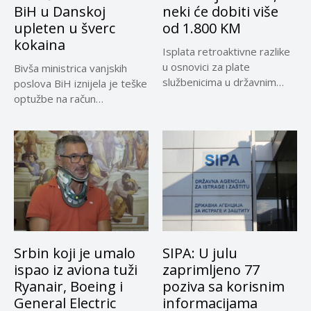
BiH u Danskoj
neki će dobiti više
upleten u šverc
od 1.800 KM
kokaina
Isplata retroaktivne razlike
u osnovici za plate
Bivša ministrica vanjskih
službenicima u državnim
poslova BiH iznijela je teške
institucijama BiH...
optužbe na račun
sadašnjeg...
Srbin koji je umalo
SIPA: U julu
ispao iz aviona tuži
zaprimljeno 77
Ryanair, Boeing i
poziva sa korisnim
General Electric
informacijama