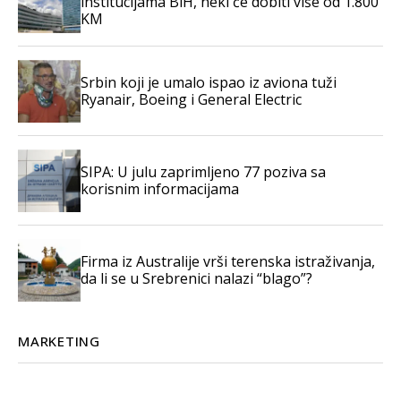
institucijama BiH, neki će dobiti više od 1.800
KM
Srbin koji je umalo ispao iz aviona tuži
Ryanair, Boeing i General Electric
SIPA: U julu zaprimljeno 77 poziva sa
korisnim informacijama
Firma iz Australije vrši terenska istraživanja,
da li se u Srebrenici nalazi “blago”?
MARKETING