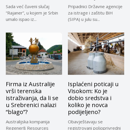
Sada već čuveni slučaj
Pripadnici Državne agencije
“Rajaner”, u kojem je Srbin
za istrage i zaštitu BiH
umalo ispao iz...
(SIPA) u julu su...
Firma iz Australije
Isplaćeni poticaji u
vrši terenska
Visokom: Ko je
istraživanja, da li se
dobio sredstva i
u Srebrenici nalazi
koliko je novca
“blago”?
podijeljeno?
Australijska kompanija
Obavještavaju se
Regener8 Resources
registrovani poljoprivredni