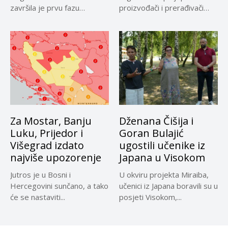
završila je prvu fazu
proizvođači i prerađivači
terenskih istraživanja na
sirovog kravljeg mlijeka koji
projektu...
su...
Za Mostar, Banju
Dženana Čišija i
Luku, Prijedor i
Goran Bulajić
Višegrad izdato
ugostili učenike iz
najviše upozorenje
Japana u Visokom
Jutros je u Bosni i
U okviru projekta Miraiba,
Hercegovini sunčano, a tako
učenici iz Japana boravili su u
će se nastaviti...
posjeti Visokom,...