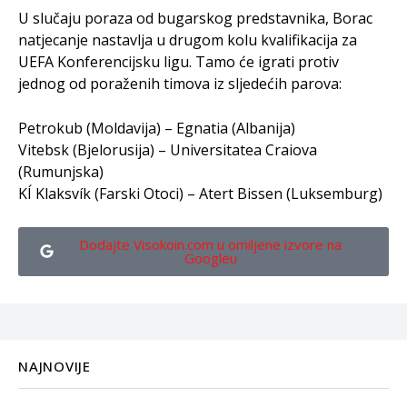
U slučaju poraza od bugarskog predstavnika, Borac
natjecanje nastavlja u drugom kolu kvalifikacija za
UEFA Konferencijsku ligu. Tamo će igrati protiv
jednog od poraženih timova iz sljedećih parova:
Petrokub (Moldavija) – Egnatia (Albanija)
Vitebsk (Bjelorusija) – Universitatea Craiova
(Rumunjska)
KÍ Klaksvík (Farski Otoci) – Atert Bissen (Luksemburg)
Dodajte Visokoin.com u omiljene izvore na
Googleu
NAJNOVIJE