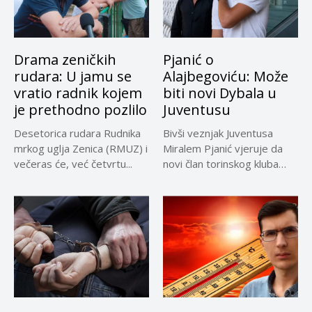
Drama zeničkih
Pjanić o
rudara: U jamu se
Alajbegoviću: Može
vratio radnik kojem
biti novi Dybala u
je prethodno pozlilo
Juventusu
Desetorica rudara Rudnika
Bivši veznjak Juventusa
mrkog uglja Zenica (RMUZ) i
Miralem Pjanić vjeruje da
večeras će, već četvrtu...
novi član torinskog kluba
Kerim...