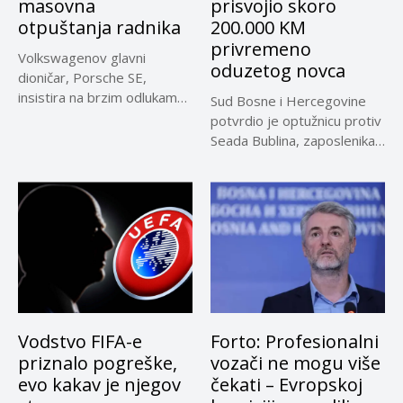
masovna
prisvojio skoro
otpuštanja radnika
200.000 KM
privremeno
Volkswagenov glavni
oduzetog novca
dioničar, Porsche SE,
insistira na brzim odlukama
Sud Bosne i Hercegovine
u sporu oko...
potvrdio je optužnicu protiv
Seada Bublina, zaposlenika
Suda...
Vodstvo FIFA-e
Forto: Profesionalni
priznalo pogreške,
vozači ne mogu više
evo kakav je njegov
čekati – Evropskoj