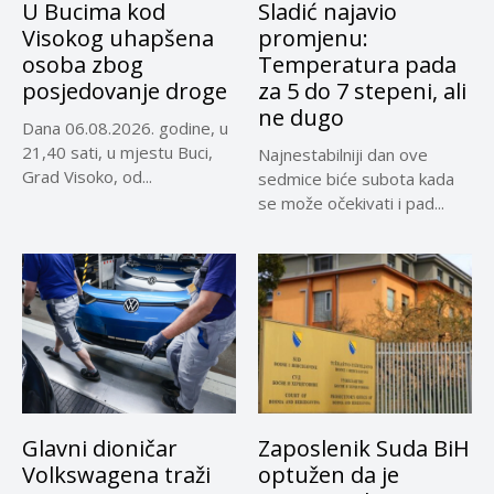
U Bucima kod
Sladić najavio
Visokog uhapšena
promjenu:
osoba zbog
Temperatura pada
posjedovanje droge
za 5 do 7 stepeni, ali
ne dugo
Dana 06.08.2026. godine, u
21,40 sati, u mjestu Buci,
Najnestabilniji dan ove
Grad Visoko, od...
sedmice biće subota kada
se može očekivati i pad...
Glavni dioničar
Zaposlenik Suda BiH
Volkswagena traži
optužen da je