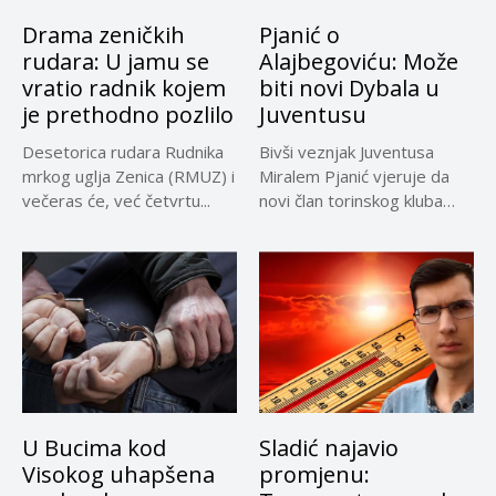
Drama zeničkih
Pjanić o
rudara: U jamu se
Alajbegoviću: Može
vratio radnik kojem
biti novi Dybala u
je prethodno pozlilo
Juventusu
Desetorica rudara Rudnika
Bivši veznjak Juventusa
mrkog uglja Zenica (RMUZ) i
Miralem Pjanić vjeruje da
večeras će, već četvrtu...
novi član torinskog kluba
Kerim...
U Bucima kod
Sladić najavio
Visokog uhapšena
promjenu: