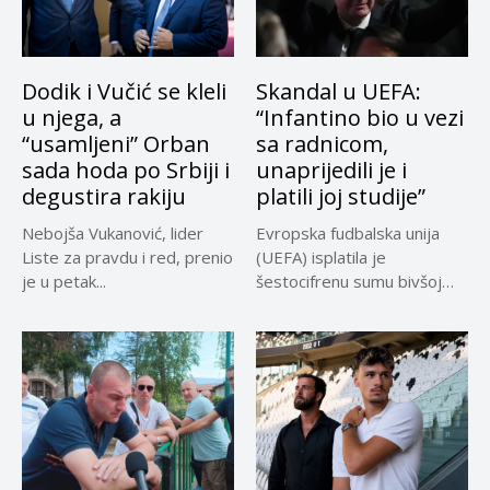
Dodik i Vučić se kleli
Skandal u UEFA:
u njega, a
“Infantino bio u vezi
“usamljeni” Orban
sa radnicom,
sada hoda po Srbiji i
unaprijedili je i
degustira rakiju
platili joj studije”
Nebojša Vukanović, lider
Evropska fudbalska unija
Liste za pravdu i red, prenio
(UEFA) isplatila je
je u petak...
šestocifrenu sumu bivšoj
radnici za koju...