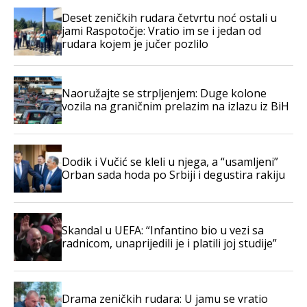
Deset zeničkih rudara četvrtu noć ostali u
jami Raspotočje: Vratio im se i jedan od
rudara kojem je jučer pozlilo
Naoružajte se strpljenjem: Duge kolone
vozila na graničnim prelazim na izlazu iz BiH
Dodik i Vučić se kleli u njega, a “usamljeni”
Orban sada hoda po Srbiji i degustira rakiju
Skandal u UEFA: “Infantino bio u vezi sa
radnicom, unaprijedili je i platili joj studije”
Drama zeničkih rudara: U jamu se vratio