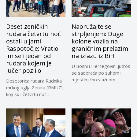
Deset zeničkih
Naoružajte se
rudara četvrtu noć
strpljenjem: Duge
ostali u jami
kolone vozila na
Raspotočje: Vratio
graničnim prelazim
im se i jedan od
na izlazu iz BiH
rudara kojem je
U Bosni i Hercegovini jutros
jučer pozlilo
se saobraća po suhom i
mjestimično vlažnom...
Desetorica rudara Rudnika
mrkog uglja Zenica (RMUZ),
koji su i četvrtu noć...