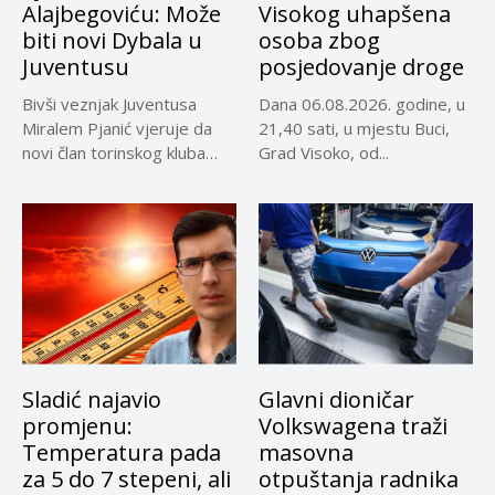
Alajbegoviću: Može
Visokog uhapšena
biti novi Dybala u
osoba zbog
Juventusu
posjedovanje droge
Bivši veznjak Juventusa
Dana 06.08.2026. godine, u
Miralem Pjanić vjeruje da
21,40 sati, u mjestu Buci,
novi član torinskog kluba
Grad Visoko, od...
Kerim...
Sladić najavio
Glavni dioničar
promjenu:
Volkswagena traži
Temperatura pada
masovna
za 5 do 7 stepeni, ali
otpuštanja radnika