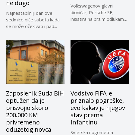
ne dugo
Volkswagenov glavni
dioničar, Porsche SE,
Najnestabilniji dan ove
insistira na brzim odlukama
sedmice biće subota kada
u sporu oko...
se može očekivati i pad...
Zaposlenik Suda BiH
Vodstvo FIFA-e
optužen da je
priznalo pogreške,
prisvojio skoro
evo kakav je njegov
200.000 KM
stav prema
privremeno
Infantinu
oduzetog novca
Svjetska nogometna