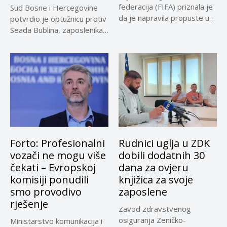
federacija (FIFA) priznala je
Sud Bosne i Hercegovine
da je napravila propuste u
potvrdio je optužnicu protiv
vezi...
Seada Bublina, zaposlenika
Suda...
Forto: Profesionalni
Rudnici uglja u ZDK
vozači ne mogu više
dobili dodatnih 30
čekati – Evropskoj
dana za ovjeru
komisiji ponudili
knjižica za svoje
smo provodivo
zaposlene
rješenje
Zavod zdravstvenog
osiguranja Zeničko-
Ministarstvo komunikacija i