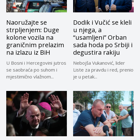
Naoružajte se
Dodik i Vučić se kleli
strpljenjem: Duge
u njega, a
kolone vozila na
“usamljeni” Orban
graničnim prelazim
sada hoda po Srbiji i
na izlazu iz BiH
degustira rakiju
U Bosni i Hercegovini jutros
Nebojša Vukanović, lider
se saobraća po suhom i
Liste za pravdu i red, prenio
mjestimično vlažnom...
je u petak...