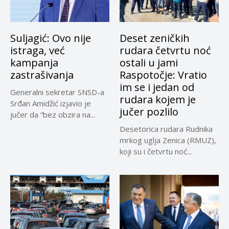
Suljagić: Ovo nije
Deset zeničkih
istraga, već
rudara četvrtu noć
kampanja
ostali u jami
zastrašivanja
Raspotočje: Vratio
im se i jedan od
Generalni sekretar SNSD-a
rudara kojem je
Srđan Amidžić izjavio je
jučer pozlilo
jučer da “bez obzira na...
Desetorica rudara Rudnika
mrkog uglja Zenica (RMUZ),
koji su i četvrtu noć...