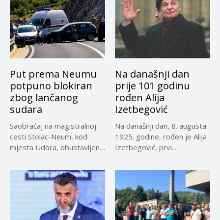
Put prema Neumu
Na današnji dan
potpuno blokiran
prije 101 godinu
zbog lančanog
rođen Alija
sudara
Izetbegović
Saobraćaj na magistralnoj
Na današnji dan, 8. augusta
cesti Stolac-Neum, kod
1925. godine, rođen je Alija
mjesta Udora, obustavljen
Izetbegović, prvi...
zbog nezgode, saopćeno...