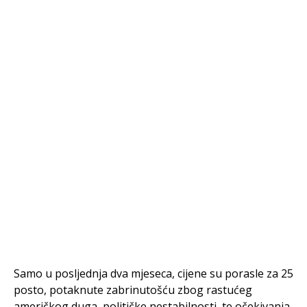
Samo u posljednja dva mjeseca, cijene su porasle za 25
posto, potaknute zabrinutošću zbog rastućeg
američkog duga, političke nestabilnosti, te očekivanja