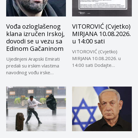
Vođa ozloglašenog
VITOROVIĆ (Cvjetko)
klana izručen Irskoj,
MIRJANA 10.08.2026.
dovodi se u vezu sa
u 14:00 sati
Edinom Gačaninom
VITOROVIĆ (Cvjetko)
MIRJANA 10.08.2026. u
Ujedinjeni Arapski Emirati
14:00 sati Dodajte
predali su irskim vlastima
Visokoin.com u omiljene
navodnog vođu irske
izvore...
kriminalne grupe...