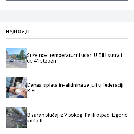
NAJNOVIJE
Stiže novi temperaturni udar: U BiH sutra i
do 41 stepen
Danas isplata invalidnina za juli u Federaciji
BiH
Bizaran slučaj iz Visokog: Palili otpad, izgorio
im Golf