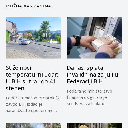
MOŽDA VAS ZANIMA
Stiže novi
Danas isplata
temperaturni udar:
invalidnina za juli u
U BiH sutra i do 41
Federaciji BiH
stepen
Federalno ministarstvo
finansija osiguralo je
Federalni hidrometeorološki
sredstva za isplatu
zavod BiH izdao je
invalidnina za ratne vojne...
narandžasto upozorenje
zbog visoke dnevne
temperature...