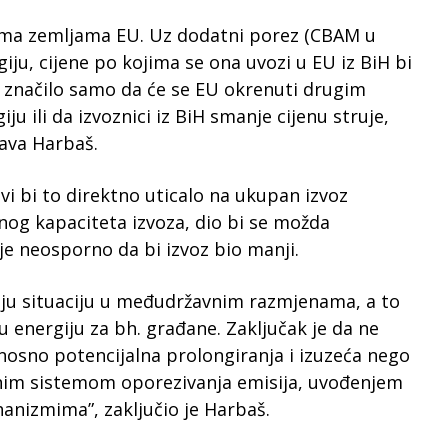
ema zemljama EU. Uz dodatni porez (CBAM u
ju, cijene po kojima se ona uvozi u EU iz BiH bi
i značilo samo da će se EU okrenuti drugim
u ili da izvoznici iz BiH smanje cijenu struje,
java Harbaš.
vi bi to direktno uticalo na ukupan izvoz
nog kapaciteta izvoza, dio bi se možda
 je neosporno da bi izvoz bio manji.
iju situaciju u međudržavnim razmjenama, a to
 energiju za bh. građane. Zaključak je da ne
dnosno potencijalna prolongiranja i izuzeća nego
ernim sistemom oporezivanja emisija, uvođenjem
hanizmima”, zaključio je Harbaš.