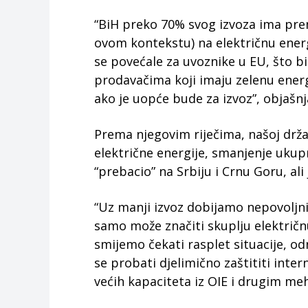
“BiH preko 70% svog izvoza ima pr
ovom kontekstu) na električnu energi
se povećale za uvoznike u EU, što b
prodavačima koji imaju zelenu energij
ako je uopće bude za izvoz”, objašn
Prema njegovim riječima, našoj drža
električne energije, smanjenje ukup
“prebacio” na Srbiju i Crnu Goru, ali
“Uz manji izvoz dobijamo nepovoljn
samo može značiti skuplju električnu
smijemo čekati rasplet situacije, o
se probati djelimično zaštititi int
većih kapaciteta iz OIE i drugim me