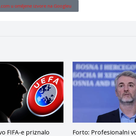
.com u omiljene izvore na Googleu
o FIFA-e priznalo
Forto: Profesionalni v