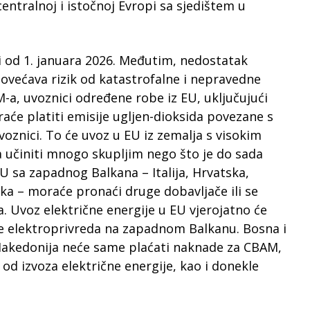
centralnoj i istočnoj Evropi sa sjedištem u
 od 1. januara 2026. Međutim, nedostatak
većava rizik od katastrofalne i nepravedne
-a, uvoznici određene robe iz EU, uključujući
raće platiti emisije ugljen-dioksida povezane s
oznici. To će uvoz u EU iz zemalja s visokim
a učiniti mnogo skupljim nego što je do sada
EU sa zapadnog Balkana – Italija, Hrvatska,
a – moraće pronaći druge dobavljače ili se
. Uvoz električne energije u EU vjerojatno će
de elektroprivreda na zapadnom Balkanu. Bosna i
Makedonija neće same plaćati naknade za CBAM,
od izvoza električne energije, kao i donekle