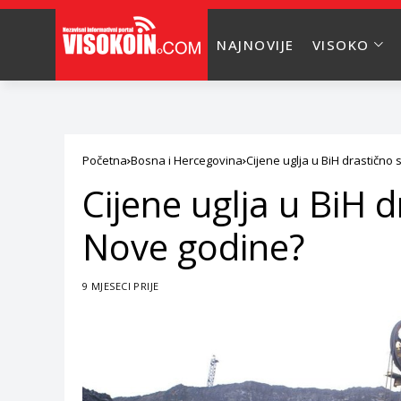
NAJNOVIJE
VISOKO
Početna
Bosna i Hercegovina
Cijene uglja u BiH drastično
Cijene uglja u BiH 
Nove godine?
9 MJESECI PRIJE