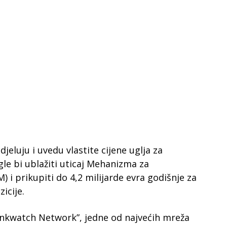
eluju i uvedu vlastite cijene uglja za
gle bi ublažiti uticaj Mehanizma za
i prikupiti do 4,2 milijarde evra godišnje za
icije.
Bankwatch Network”, jedne od najvećih mreža