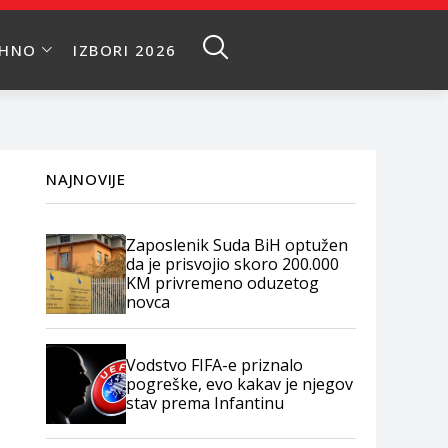
EHNO
IZBORI 2026
NAJNOVIJE
Zaposlenik Suda BiH optužen
da je prisvojio skoro 200.000
KM privremeno oduzetog
novca
Vodstvo FIFA-e priznalo
pogreške, evo kakav je njegov
stav prema Infantinu