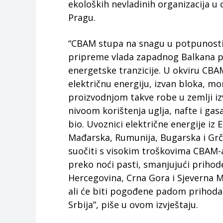
ekoloških nevladinih organizacija u 
Pragu.
“CBAM stupa na snagu u potpunosti
pripreme vlada zapadnog Balkana po
energetske tranzicije. U okviru CBAM
električnu energiju, izvan bloka, mo
proizvodnjom takve robe u zemlji izv
nivoom korištenja uglja, nafte i gas
bio. Uvoznici električne energije iz 
Mađarska, Rumunija, Bugarska i Grčk
suočiti s visokim troškovima CBAM-a
preko noći pasti, smanjujući priho
Hercegovina, Crna Gora i Sjeverna 
ali će biti pogođene padom prihoda 
Srbija”, piše u ovom izvještaju.