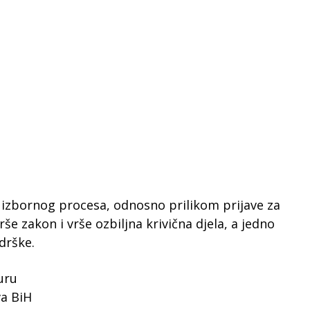
 izbornog procesa, odnosno prilikom prijave za
še zakon i vrše ozbiljna krivična djela, a jedno
drške.
uru
va BiH