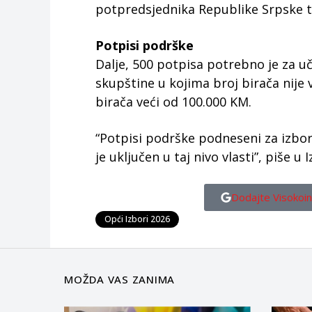
potpredsjednika Republike Srpske t
Potpisi podrške
Dalje, 500 potpisa potrebno je za u
skupštine u kojima broj birača nije v
birača veći od 100.000 KM.
“Potpisi podrške podneseni za izbore z
je uključen u taj nivo vlasti”, piše 
Dodajte Visokoin
Opći Izbori 2026
MOŽDA VAS ZANIMA