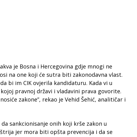
 kakva je Bosna i Hercegovina gdje mnogi ne
si na one koji će sutra biti zakonodavna vlast.
da bi im CIK ovjerila kandidaturu. Kada vi u
 kojoj pravnoj državi i vladavini prava govorite.
siće zakone”, rekao je Vehid Šehić, analitičar i
i da sankcionisanje onih koji krše zakon u
trija jer mora biti opšta prevencija i da se