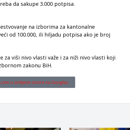
reba da sakupe 3.000 potpisa.
čestvovanje na izborima za kantonalne
eći od 100.000, ili hiljadu potpisa ako je broj
a viši nivo vlasti važe i za niži nivo vlasti koji
u Izbornom zakonu BiH.
.com u omiljene izvore na Googleu