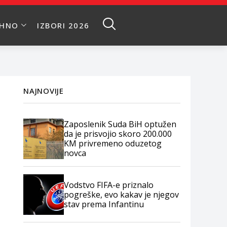
EHNO
IZBORI 2026
NAJNOVIJE
Zaposlenik Suda BiH optužen
da je prisvojio skoro 200.000
KM privremeno oduzetog
novca
Vodstvo FIFA-e priznalo
pogreške, evo kakav je njegov
stav prema Infantinu