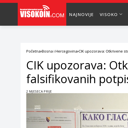
NAJNOVIJE
VISOKO
Početna
Bosna i Hercegovina
CIK upozorava: Otkrivene sto
CIK upozorava: Otk
falsifikovanih potp
2 MJESECA PRIJE