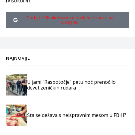
(VisokoIN)
Dodajte Visokoin.com u omiljene izvore na
Googleu
NAJNOVIJE
U jami “Raspotočje” petu noć prenoćilo
devet zeničkih rudara
Šta se dešava s neispravnim mesom u FBiH?