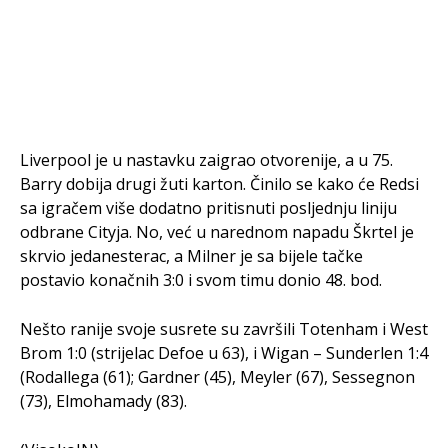
Liverpool je u nastavku zaigrao otvorenije, a u 75.
Barry dobija drugi žuti karton. Činilo se kako će Redsi
sa igračem više dodatno pritisnuti posljednju liniju
odbrane Cityja. No, već u narednom napadu Škrtel je
skrvio jedanesterac, a Milner je sa bijele tačke
postavio konačnih 3:0 i svom timu donio 48. bod.
Nešto ranije svoje susrete su završili Totenham i West
Brom 1:0 (strijelac Defoe u 63), i Wigan – Sunderlen 1:4
(Rodallega (61); Gardner (45), Meyler (67), Sessegnon
(73), Elmohamady (83).