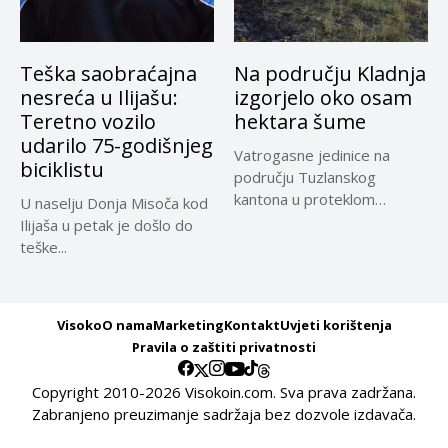
Teška saobraćajna
Na području Kladnja
nesreća u Ilijašu:
izgorjelo oko osam
Teretno vozilo
hektara šume
udarilo 75-godišnjeg
Vatrogasne jedinice na
biciklistu
području Tuzlanskog
kantona u proteklom
U naselju Donja Misoča kod
periodu imale su više...
Ilijaša u petak je došlo do
teške...
Visoko
O nama
Marketing
Kontakt
Uvjeti korištenja
Pravila o zaštiti privatnosti
Copyright 2010-2026 Visokoin.com. Sva prava zadržana.
Zabranjeno preuzimanje sadržaja bez dozvole izdavača.