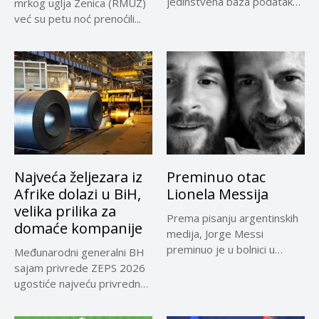
jedinstvena baza podataka
mrkog uglja Zenica (RMUZ)
o kontrolama,...
već su petu noć prenoćili...
Najveća željezara iz
Preminuo otac
Afrike dolazi u BiH,
Lionela Messija
velika prilika za
Prema pisanju argentinskih
domaće kompanije
medija, Jorge Messi
preminuo je u bolnici u
Međunarodni generalni BH
Rosariju...
sajam privrede ZEPS 2026
ugostiće najveću privrednu
delegaciju iz...