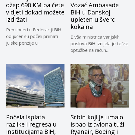
džep 690 KM pa ćete
Vozač Ambasade
vidjeti dokad možete
BiH u Danskoj
izdržati
upleten u šverc
kokaina
Penzioneri u Federaciji BiH
od jučer su počeli primati
Bivša ministrica vanjskih
julske penzije u...
poslova BiH iznijela je teške
optužbe na račun
sadašnjeg...
Počela isplata
Srbin koji je umalo
razlike i regresa u
ispao iz aviona tuži
institucijama BiH,
Ryanair, Boeing i