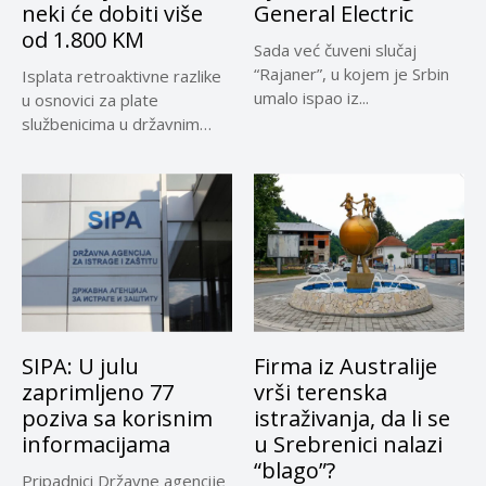
neki će dobiti više
General Electric
od 1.800 KM
Sada već čuveni slučaj
“Rajaner”, u kojem je Srbin
Isplata retroaktivne razlike
umalo ispao iz...
u osnovici za plate
službenicima u državnim
institucijama BiH...
SIPA: U julu
Firma iz Australije
zaprimljeno 77
vrši terenska
poziva sa korisnim
istraživanja, da li se
informacijama
u Srebrenici nalazi
“blago”?
Pripadnici Državne agencije