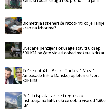
Zenički rudari drugu noć prenoćili u jami
Biometrija i skeneri će razotkriti ko je ranije
krao na izborima?
Uvećane penzije? Pokušajte staviti u džep
690 KM pa ćete vidjeti dokad možete izdržati
Teške optužbe Bisere Turković: Vozač
Ambasade BiH u Danskoj upleten u šverc
kokaina
Počela isplata razlike i regresa u
institucijama BiH, neki će dobiti više od 1.800
KM