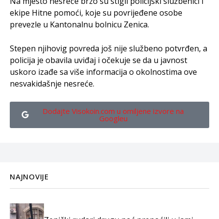
Na mjesto nesreće brzo su stigli policijski službenici i
ekipe Hitne pomoći, koje su povrijeđene osobe
prevezle u Kantonalnu bolnicu Zenica.
Stepen njihovig povreda još nije službeno potvrđen, a
policija je obavila uviđaj i očekuje se da u javnost
uskoro izađe sa više informacija o okolnostima ove
nesvakidašnje nesreće.
Dodajte Visokoin.com u omiljene izvore na
Googleu
NAJNOVIJE