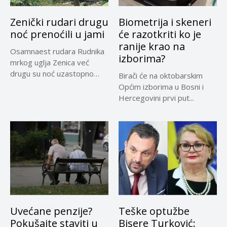
Zenički rudari drugu
Biometrija i skeneri
noć prenoćili u jami
će razotkriti ko je
ranije krao na
Osamnaest rudara Rudnika
izborima?
mrkog uglja Zenica već
drugu su noć uzastopno
Birači će na oktobarskim
prenoćili...
Općim izborima u Bosni i
Hercegovini prvi put...
Uvećane penzije?
Teške optužbe
Pokušajte staviti u
Bisere Turković: