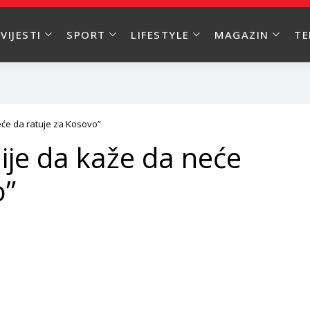
VIJESTI
SPORT
LIFESTYLE
MAGAZIN
T
eće da ratuje za Kosovo”
mije da kaže da neće
o”