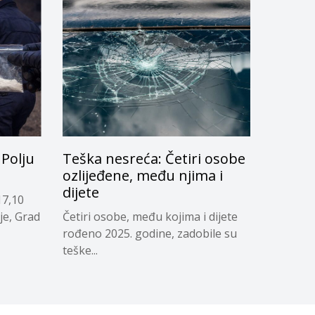
Polju
Teška nesreća: Četiri osobe
ozlijeđene, među njima i
dijete
17,10
je, Grad
Četiri osobe, među kojima i dijete
rođeno 2025. godine, zadobile su
teške...