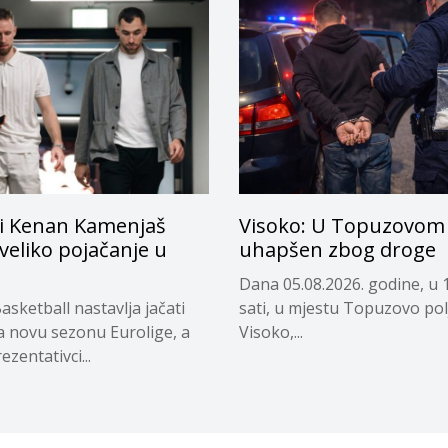
i Kenan Kamenjaš
Visoko: U Topuzovom 
 veliko pojačanje u
uhapšen zbog droge
Dana 05.08.2026. godine, u 
asketball nastavlja jačati
sati, u mjestu Topuzovo pol
a novu sezonu Eurolige, a
Visoko,...
ezentativci...