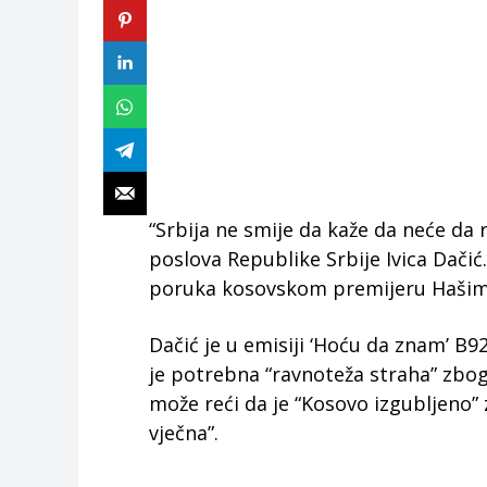
“Srbija ne smije da kaže da neće da 
poslova Republike Srbije Ivica Dačić
poruka kosovskom premijeru Hašimu
Dačić je u emisiji ‘Hoću da znam’ B9
je potrebna “ravnoteža straha” zbog
može reći da je “Kosovo izgubljeno” 
vječna”.