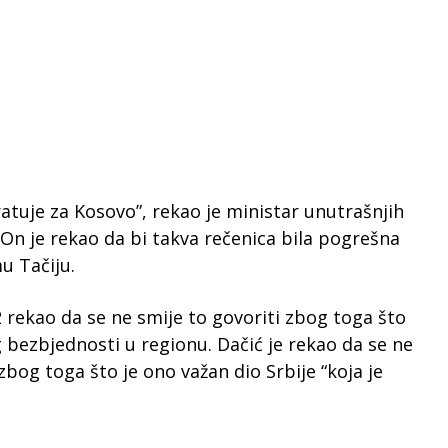
ratuje za Kosovo”, rekao je ministar unutrašnjih
.On je rekao da bi takva rečenica bila pogrešna
 Tačiju.
2 rekao da se ne smije to govoriti zbog toga što
 bezbjednosti u regionu. Dačić je rekao da se ne
zbog toga što je ono važan dio Srbije “koja je