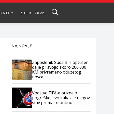
EHNO
IZBORI 2026
NAJNOVIJE
Zaposlenik Suda BiH optužen
da je prisvojio skoro 200.000
KM privremeno oduzetog
novca
Vodstvo FIFA-e priznalo
pogreške, evo kakav je njegov
stav prema Infantinu