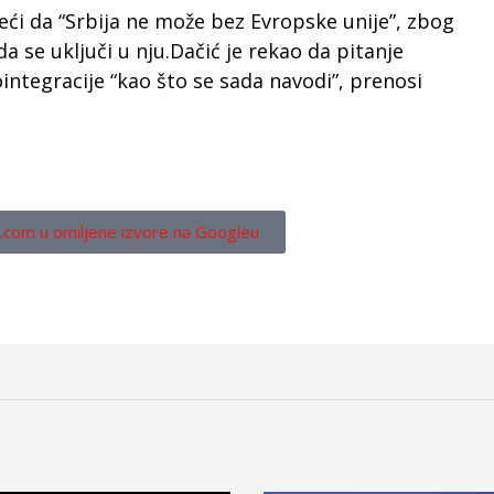
eći da “Srbija ne može bez Evropske unije”, zbog
da se uključi u nju.Dačić je rekao da pitanje
ointegracije “kao što se sada navodi”, prenosi
.com u omiljene izvore na Googleu