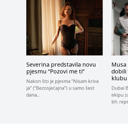
Severina predstavila novu
Musa 
pjesmu “Pozovi me ti”
dobili
klubu
Nakon što je pjesma “Nisam kriva
ja” (“Bezosjećajna”) u samo šest
Dubai B
dana...
ekipu z
bh. repr