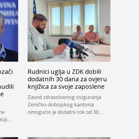
ozači
Rudnici uglja u ZDK dobili
dodatnih 30 dana za ovjeru
udili
knjižica za svoje zaposlene
je
Zavod zdravstvenog osiguranja
Zeničko-dobojskog kantona
ne
omogućio je dodatni rok od 30
siji
dana...