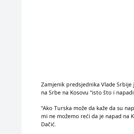
Zamjenik predsjednika Vlade Srbije j
na Srbe na Kosovu “isto što i napad
“Ako Turska može da kaže da su nap
mi ne možemo reći da je napad na K
Dačić.