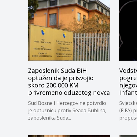
Zaposlenik Suda BiH
Vodstv
optužen da je prisvojio
pogreš
skoro 200.000 KM
njego
privremeno oduzetog novca
Infan
Sud Bosne i Hercegovine potvrdio
Svjetsk
je optužnicu protiv Seada Bublina,
(FIFA) p
zaposlenika Suda...
propuste