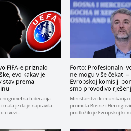
o FIFA-e priznalo
Forto: Profesionalni v
ke, evo kakav je
ne mogu više čekati –
v stav prema
Evropskoj komisiji pon
tinu
smo provodivo rješen
a nogometna federacija
Ministarstvo komunikacija i
riznala je da je napravila
prometa Bosne i Hercegovi
 u vezi...
predložilo je Evropskoj komi
privremeno...