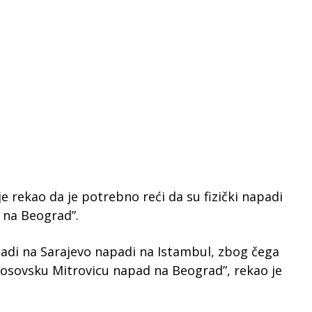
e rekao da je potrebno reći da su fizički napadi
i na Beograd”.
adi na Sarajevo napadi na Istambul, zbog čega
osovsku Mitrovicu napad na Beograd”, rekao je