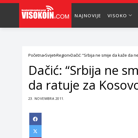
NAJNOVIJE
VISOKO
Početna
Svijet
Region
Dačić: “Srbija ne smije da kaže da n
Dačić: “Srbija ne s
da ratuje za Kosov
23. NOVEMBRA 2011.