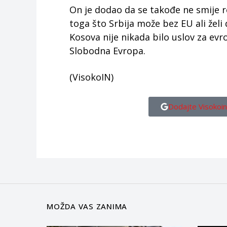
On je dodao da se takođe ne smije r
toga što Srbija može bez EU ali želi 
Kosova nije nikada bilo uslov za evr
Slobodna Evropa.
(VisokoIN)
Dodajte Visokoin
MOŽDA VAS ZANIMA