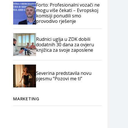
Forto: Profesionalni vozači ne
mogu više čekati – Evropskoj
komisiji ponudili smo
provodivo rješenje
Rudnici uglja u ZDK dobili
dodatnih 30 dana za ovjeru
knjižica za svoje zaposlene
Severina predstavila novu
pjesmu “Pozovi me ti”
MARKETING