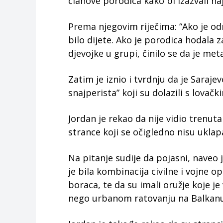
članove porodica kako bi izazvali n
Prema njegovim riječima: “Ako je o
bilo dijete. Ako je porodica hodala 
djevojke u grupi, činilo se da je meta
Zatim je iznio i tvrdnju da je Saraj
snajperista” koji su dolazili s lovač
Jordan je rekao da nije vidio trenuta
strance koji se očigledno nisu uklap
Na pitanje sudije da pojasni, naveo je
je bila kombinacija civilne i vojne op
boraca, te da su imali oružje koje je
nego urbanom ratovanju na Balkanu