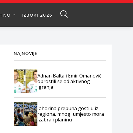
EHNO
IZBORI 2026
NAJNOVIJE
Adnan Balta i Emir Omanović
oprostili se od aktivnog
igranja
Jahorina prepuna gostiju iz
regiona, mnogi umjesto mora
izabrali planinu