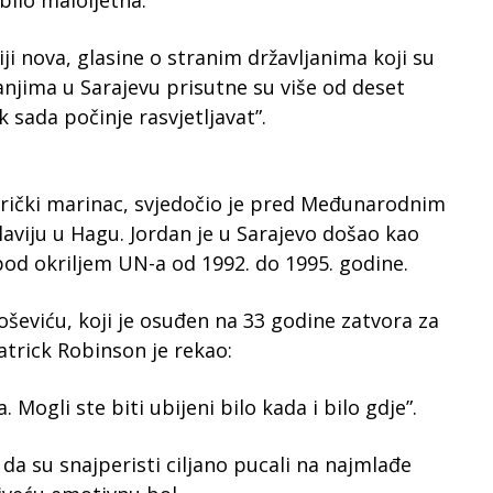
ilo maloljetna.
aliji nova, glasine o stranim državljanima koji su
njima u Sarajevu prisutne su više od deset
 sada počinje rasvjetljavat”.
erički marinac, svjedočio je pred Međunarodnim
laviju u Hagu. Jordan je u Sarajevo došao kao
pod okriljem UN-a od 1992. do 1995. godine.
eviću, koji je osuđen na 33 godine zatvora za
Patrick Robinson je rekao:
 Mogli ste biti ubijeni bilo kada i bilo gdje”.
 da su snajperisti ciljano pucali na najmlađe