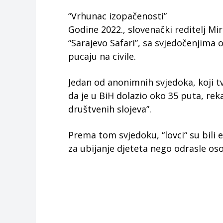
“Vrhunac izopačenosti”
Godine 2022., slovenački reditelj M
“Sarajevo Safari”, sa svjedočenjima o
pucaju na civile.
Jedan od anonimnih svjedoka, koji tv
da je u BiH dolazio oko 35 puta, rekao
društvenih slojeva”.
Prema tom svjedoku, “lovci“ su bili
za ubijanje djeteta nego odrasle os