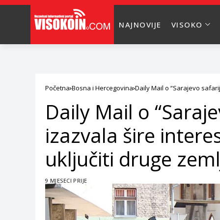
NAJNOVIJE
VISOKO
Početna
Bosna i Hercegovina
Daily Mail o “Sarajevo safari
Daily Mail o “Saraje
izazvala šire intere
uključiti druge zeml
9 MJESECI PRIJE