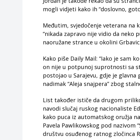
Jordan je takođe rekao da su stranc
mogli vidjeti kako ih “doslovno, got
Međutim, svjedočenje veterana na kra
“nikada zapravo nije vidio da neko pu
naoružane strance u okolini Grbavic
Kako piše Daily Mail: “Iako je sam k
on nije u potpunoj suprotnosti sa 
postojao u Sarajevu, gdje je glavna 
nadimak “Aleja snajpera” zbog staln
List također ističe da drugom prilik
navodi slučaj ruskog nacionaliste E
kako puca iz automatskog oružja na 
Pavela Pawlikowskog pod nazivom “S
društvu osuđenog ratnog zločinca R