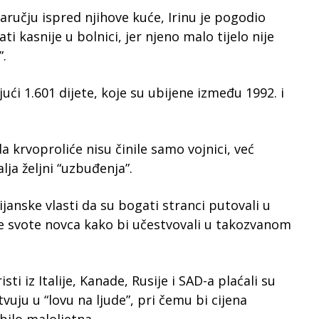
aručju ispred njihove kuće, Irinu je pogodio
i kasnije u bolnici, jer njeno malo tijelo nije
”.
jući 1.601 dijete, koje su ubijene između 1992. i
a krvoproliće nisu činile samo vojnici, već
lja željni “uzbuđenja”.
ijanske vlasti da su bogati stranci putovali u
e svote novca kako bi učestvovali u takozvanom
ti iz Italije, Kanade, Rusije i SAD-a plaćali su
vuju u “lovu na ljude”, pri čemu bi cijena