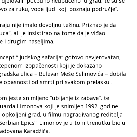
i djelovali “potpuno neupućeno” u grad, te su se
ovo za ruku, vode ljudi koji poznaju područje”.
ju nije imalo dovoljnu težinu. Priznao je da
ca”, ali je insistirao na tome da je viđao
e i drugim naseljima.
oncept “ljudskog safarija” gotovo nevjerovatan,
stepenom izopačenosti koji je dokazano
gradska ulica – Bulevar Meše Selimovića – dobila
e opasnosti od smrti pri svakom prelasku”.
om jeste snimljeno “ubijanje iz zabave”, te
duarda Limonova koji je snimljen 1992. godine
opkoljeni grad, u filmu nagrađivanog reditelja
erbian Epics”. Limonov je u tom trenutku bio u
adovana Karadžića.