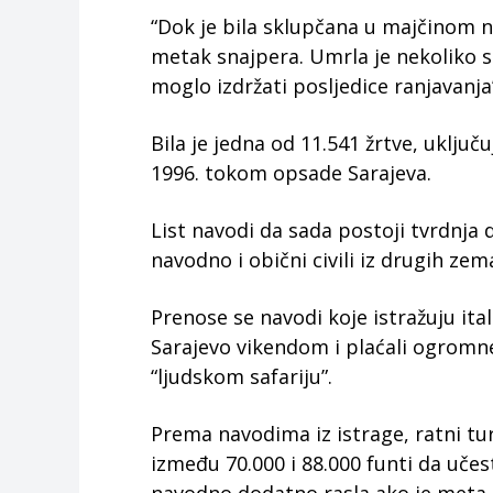
“Dok je bila sklupčana u majčinom n
metak snajpera. Umrla je nekoliko sat
moglo izdržati posljedice ranjavanja
Bila je jedna od 11.541 žrtve, uključu
1996. tokom opsade Sarajeva.
List navodi da sada postoji tvrdnja d
navodno i obični civili iz drugih zema
Prenose se navodi koje istražuju ital
Sarajevo vikendom i plaćali ogromn
“ljudskom safariju”.
Prema navodima iz istrage, ratni turis
između 70.000 i 88.000 funti da učest