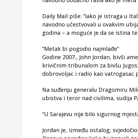
navodno dodatno rasla ako je meta b
Daily Mail piše: “Iako je istraga u It
navodno učestvovali u ovakvim ubija
godina – a moguće je da se istina tek
“Metak bi pogodio najmlađe”
Godine 2007., John Jordan, bivši am
krivičnim tribunalom za bivšu Jugos
dobrovoljac i radio kao vatrogasac 
Na suđenju generalu Dragomiru Miloš
ubistva i teror nad civilima, sudija 
“U Sarajevu nije bilo sigurnog mjesta.
Jordan je, između ostalog, svjedočio