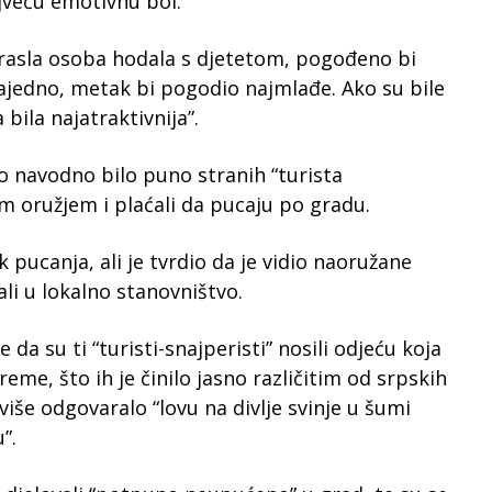
ajveću emotivnu bol.
drasla osoba hodala s djetetom, pogođeno bi
zajedno, metak bi pogodio najmlađe. Ako su bile
 bila najatraktivnija”.
evo navodno bilo puno stranih “turista
kim oružjem i plaćali da pucaju po gradu.
k pucanja, ali je tvrdio da je vidio naoružane
ali u lokalno stanovništvo.
 da su ti “turisti-snajperisti” nosili odjeću koja
reme, što ih je činilo jasno različitim od srpskih
 više odgovaralo “lovu na divlje svinje u šumi
”.