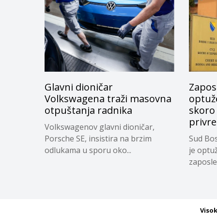
Glavni dioničar
Zapos
Volkswagena traži masovna
optuže
otpuštanja radnika
skoro
privr
Volkswagenov glavni dioničar,
Porsche SE, insistira na brzim
Sud Bos
odlukama u sporu oko...
je optu
zaposle
Viso