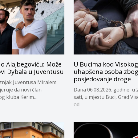
 o Alajbegoviću: Može
U Bucima kod Visokog
ovi Dybala u Juventusu
uhapšena osoba zbo
posjedovanje droge
eznjak Juventusa Miralem
jeruje da novi član
Dana 06.08.2026. godine, u 
og kluba Kerim...
sati, u mjestu Buci, Grad Vi
od...