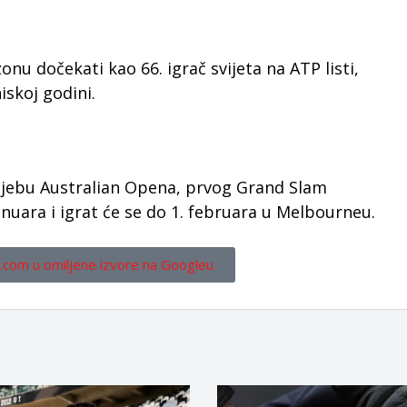
zonu dočekati kao 66. igrač svijeta na ATP listi,
iskoj godini.
ijebu Australian Opena, prvog Grand Slam
januara i igrat će se do 1. februara u Melbourneu.
.com u omiljene izvore na Googleu