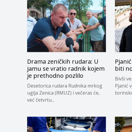
Drama zeničkih rudara: U
Pjanić
jamu se vratio radnik kojem
biti n
je prethodno pozlilo
Bivši v
Desetorica rudara Rudnika mrkog
Pjanić v
uglja Zenica (RMUZ) i večeras će,
torinsk
već četvrtu...