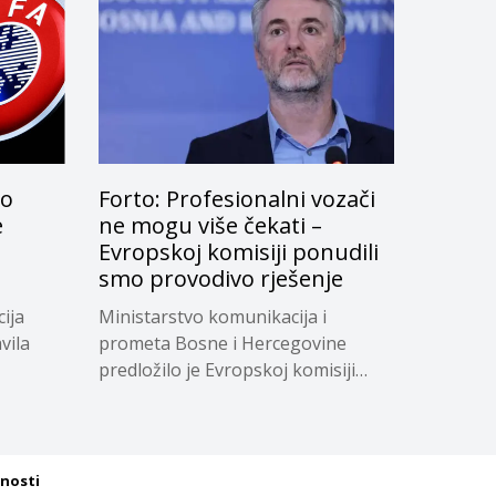
lo
Forto: Profesionalni vozači
e
ne mogu više čekati –
Evropskoj komisiji ponudili
smo provodivo rješenje
ija
Ministarstvo komunikacija i
vila
prometa Bosne i Hercegovine
predložilo je Evropskoj komisiji
privremeno...
tnosti