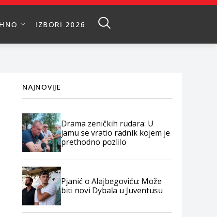
EHNO
IZBORI 2026
NAJNOVIJE
Drama zeničkih rudara: U
jamu se vratio radnik kojem je
prethodno pozlilo
Pjanić o Alajbegoviću: Može
biti novi Dybala u Juventusu