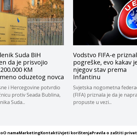
lenik Suda BiH
Vodstvo FIFA-e prizna
n da je prisvojio
pogreške, evo kakav j
 200.000 KM
njegov stav prema
emeno oduzetog novca
Infantinu
ne i Hercegovine potvrdio
Svjetska nogometna federac
žnicu protiv Seada Bublina,
(FIFA) priznala je da je napra
nika Suda...
propuste u vezi...
ko
O nama
Marketing
Kontakt
Uvjeti korištenja
Pravila o zaštiti priva