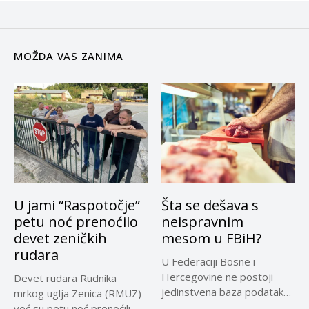
MOŽDA VAS ZANIMA
U jami “Raspotočje”
Šta se dešava s
petu noć prenoćilo
neispravnim
devet zeničkih
mesom u FBiH?
rudara
U Federaciji Bosne i
Hercegovine ne postoji
Devet rudara Rudnika
jedinstvena baza podataka
mrkog uglja Zenica (RMUZ)
o kontrolama,...
već su petu noć prenoćili...