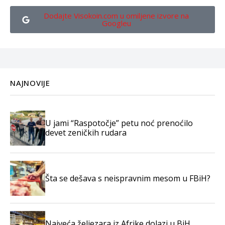
Dodajte Visokoin.com u omiljene izvore na
Googleu
NAJNOVIJE
U jami “Raspotočje” petu noć prenoćilo
devet zeničkih rudara
Šta se dešava s neispravnim mesom u FBiH?
Najveća željezara iz Afrike dolazi u BiH,