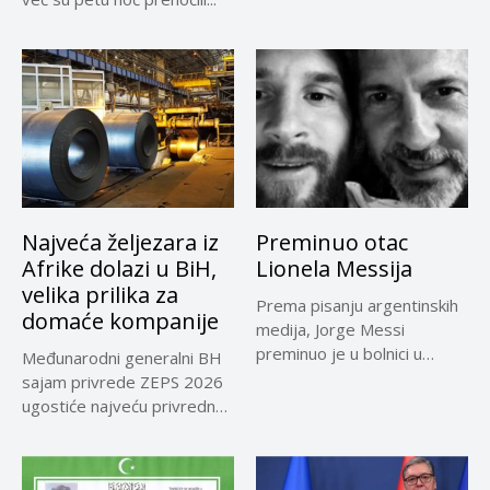
Najveća željezara iz
Preminuo otac
Afrike dolazi u BiH,
Lionela Messija
velika prilika za
Prema pisanju argentinskih
domaće kompanije
medija, Jorge Messi
preminuo je u bolnici u
Međunarodni generalni BH
Rosariju...
sajam privrede ZEPS 2026
ugostiće najveću privrednu
delegaciju iz...