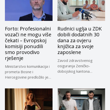
Forto: Profesionalni
Rudnici uglja u ZDK
vozači ne mogu više
dobili dodatnih 30
čekati – Evropskoj
dana za ovjeru
komisiji ponudili
knjižica za svoje
smo provodivo
zaposlene
rješenje
Zavod zdravstvenog
osiguranja Zeničko-
Ministarstvo komunikacija i
dobojskog kantona
prometa Bosne i
omogućio je dodatni rok od
Hercegovine predložilo je
30 dana...
Evropskoj komisiji
privremeno...