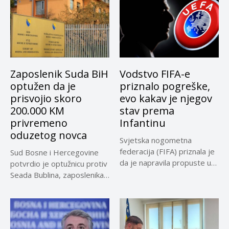
Zaposlenik Suda BiH
Vodstvo FIFA-e
optužen da je
priznalo pogreške,
prisvojio skoro
evo kakav je njegov
200.000 KM
stav prema
privremeno
Infantinu
oduzetog novca
Svjetska nogometna
federacija (FIFA) priznala je
Sud Bosne i Hercegovine
da je napravila propuste u
potvrdio je optužnicu protiv
vezi...
Seada Bublina, zaposlenika
Suda...