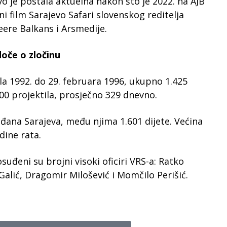
o je postala aktuelna nakon što je 2022. na AJB
 film Sarajevo Safari slovenskog reditelja
eere Balkans i Arsmedije.
doče o zločinu
ila 1992. do 29. februara 1996, ukupno 1.425
00 projektila, prosječno 329 dnevno.
đana Sarajeva, među njima 1.601 dijete. Većina
dine rata.
suđeni su brojni visoki oficiri VRS-a: Ratko
Galić, Dragomir Milošević i Momčilo Perišić.