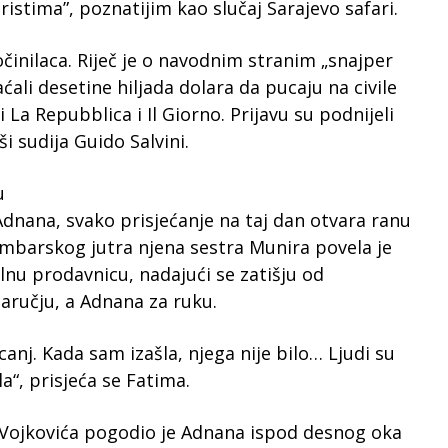
istima”, poznatijim kao slučaj Sarajevo safari.
činilaca. Riječ je o navodnim stranim „snajper
ćali desetine hiljada dolara da pucaju na civile
i La Repubblica i Il Giorno. Prijavu su podnijeli
ši sudija Guido Salvini.
u
dnana, svako prisjećanje na taj dan otvara ranu
tembarskog jutra njena sestra Munira povela je
lnu prodavnicu, nadajući se zatišju od
naručju, a Adnana za ruku.
anj. Kada sam izašla, njega nije bilo… Ljudi su
ala“, prisjeća se Fatima.
a Vojkovića pogodio je Adnana ispod desnog oka