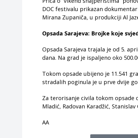
Priča o “vikend snajperistima” ponov
DOC festivalu prikazan dokumentarni
Mirana Zupaniča, u produkciji Al Jaz
Opsada Sarajeva: Brojke koje svje
Opsada Sarajeva trajala je od 5. apr
dana. Na grad je ispaljeno oko 500.0
Tokom opsade ubijeno je 11.541 gra
stradalih poginula je u prve dvije go
Za terorisanje civila tokom opsade o
Mladić, Radovan Karadžić, Stanislav 
AA