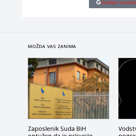
Dodajte Visokoin
MOŽDA VAS ZANIMA
Zaposlenik Suda BiH
Vodstv
optužen da je prisvojio
pogreš