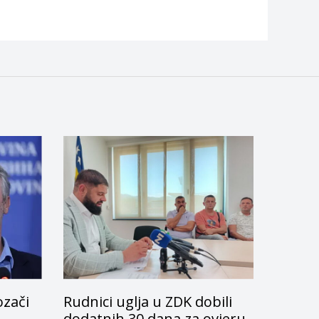
ozači
Rudnici uglja u ZDK dobili
dodatnih 30 dana za ovjeru