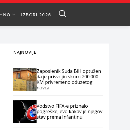
EHNO
IZBORI 2026
NAJNOVIJE
Zaposlenik Suda BiH optužen
da je prisvojio skoro 200.000
KM privremeno oduzetog
novca
Vodstvo FIFA-e priznalo
pogreške, evo kakav je njegov
stav prema Infantinu