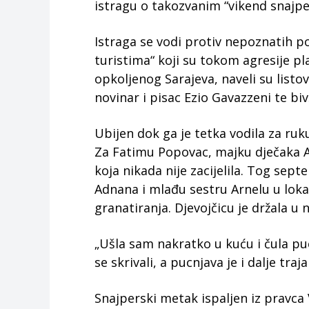
istragu o takozvanim “vikend snajper
Istraga se vodi protiv nepoznatih po
turistima“ koji su tokom agresije pla
opkoljenog Sarajeva, naveli su listov
novinar i pisac Ezio Gavazzeni te biv
Ubijen dok ga je tetka vodila za ruk
Za Fatimu Popovac, majku dječaka A
koja nikada nije zacijelila. Tog sep
Adnana i mlađu sestru Arnelu u loka
granatiranja. Djevojčicu je držala u 
„Ušla sam nakratko u kuću i čula puc
se skrivali, a pucnjava je i dalje traj
Snajperski metak ispaljen iz pravc