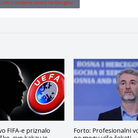
.com u omiljene izvore na Googleu
o FIFA-e priznalo
Forto: Profesionalni v
ke, evo kakav je
ne mogu više čekati –