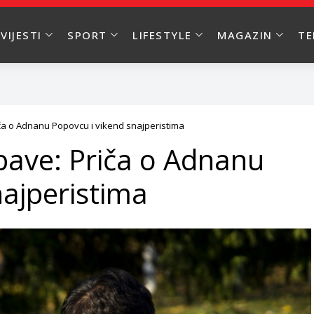
VIJESTI
SPORT
LIFESTYLE
MAGAZIN
T
iča o Adnanu Popovcu i vikend snajperistima
abave: Priča o Adnanu
najperistima