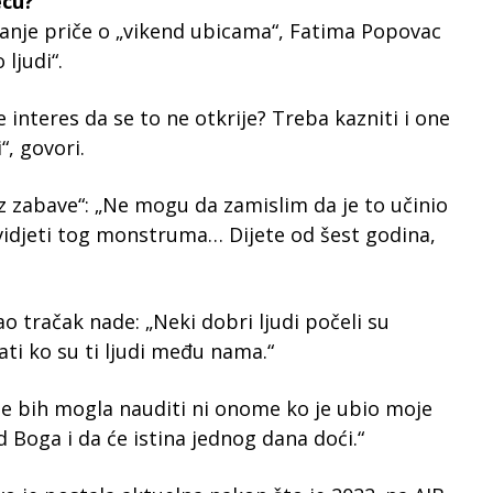
ecu?“
iranje priče o „vikend ubicama“, Fatima Popovac
ljudi“.
 interes da se to ne otkrije? Treba kazniti i one
i“, govori.
„iz zabave“: „Ne mogu da zamislim da je to učinio
 vidjeti tog monstruma… Dijete od šest godina,
ao tračak nade: „Neki dobri ljudi počeli su
ati ko su ti ljudi među nama.“
Ne bih mogla nauditi ni onome ko je ubio moje
d Boga i da će istina jednog dana doći.“