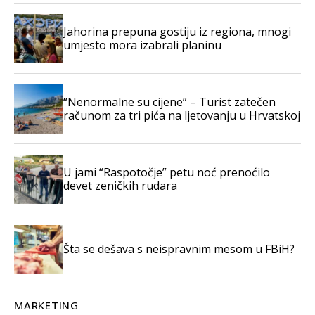
Jahorina prepuna gostiju iz regiona, mnogi
umjesto mora izabrali planinu
“Nenormalne su cijene” – Turist zatečen
računom za tri pića na ljetovanju u Hrvatskoj
U jami “Raspotočje” petu noć prenoćilo
devet zeničkih rudara
Šta se dešava s neispravnim mesom u FBiH?
MARKETING