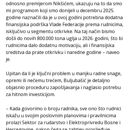
odnosno premijerom Nikšićem, ukazuju na to da smo
mi programom koji smo donijeli u decembru 2025.
godine naznačili da je u ovoj godini potrebna dodatna
finansijska podrška Vlade Federacije prema rudnicima,
isključivo u segmentu otkrivke. Na taj način bismo
došli do novih 800.000 tona uglja u 2026. godini, što bi
rudnicima dalo dodatnu motivaciju, ali i finansijska
sredstva da prate otkrivku i naredne godine – naveo
je.
Upitan da li je ključni problem u manjku radne snage,
opremi ili nečemu trećem, Buljubašić je detaljno
objasnio proceduru zapošljavanja i naglasio potrebu
za hitnom investicijom.
– Kada govorimo o broju radnika, sve ono što rudnici
iskažu u svojim poslovnim planovima i pravilnicima
prolazi Sektor za rudarstvo i Elektroprivredu Bosne i
Hercegovine, nakon čega se zahtjev prosljeđuje