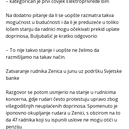
– kategoričan je prvi čovjek Elektroprivrede BiH.
Na dodatno pitanje da li se uopšte razmatra takva
mogućnost u budućnosti i da li je preduzeće u toliko
lošem stanju da radnici mogu očekivati prekid uplate
doprinosa, Buljubašić je kratko odgovorio:
– To nije takvo stanje i uopšte ne želimo da
razmišljamo na takav način.
Zatvaranje rudnika Zenica u junu uz podršku Svjetske
banke
Razgovor se potom usmjerio na stanje u rudnicima
koncerna, gdje rudari često protestuju upravo zbog
višegodišnjih neuplaćenih doprinosa. Spomenuto je
iponovno okupljanje rudara u Zenici, s obzirom na to
da 47 radnika koji su ispunili uslove ne mogu otići u
penziju.