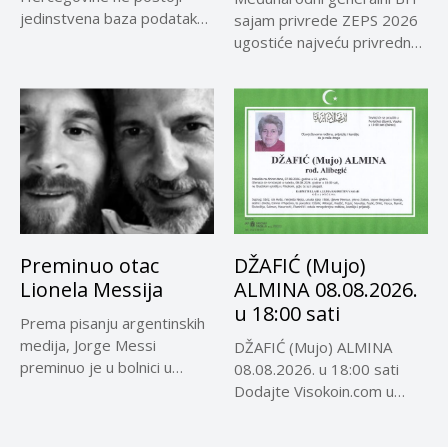
jedinstvena baza podataka
sajam privrede ZEPS 2026
o kontrolama,...
ugostiće najveću privrednu
delegaciju iz...
Preminuo otac
DŽAFIĆ (Mujo)
Lionela Messija
ALMINA 08.08.2026.
u 18:00 sati
Prema pisanju argentinskih
medija, Jorge Messi
DŽAFIĆ (Mujo) ALMINA
preminuo je u bolnici u
08.08.2026. u 18:00 sati
Rosariju...
Dodajte Visokoin.com u
omiljene izvore...