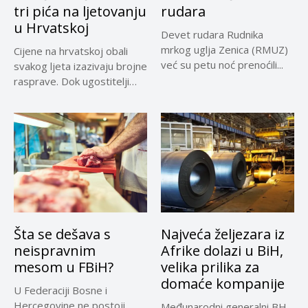
tri pića na ljetovanju
rudara
u Hrvatskoj
Devet rudara Rudnika
mrkog uglja Zenica (RMUZ)
Cijene na hrvatskoj obali
već su petu noć prenoćili...
svakog ljeta izazivaju brojne
rasprave. Dok ugostitelji
upozoravaju...
Šta se dešava s
Najveća željezara iz
neispravnim
Afrike dolazi u BiH,
mesom u FBiH?
velika prilika za
domaće kompanije
U Federaciji Bosne i
Hercegovine ne postoji
Međunarodni generalni BH