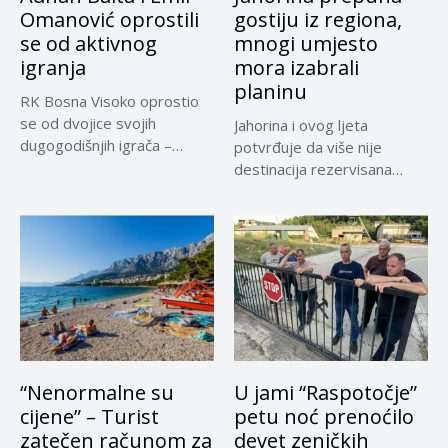
Omanović oprostili
gostiju iz regiona,
se od aktivnog
mnogi umjesto
igranja
mora izabrali
planinu
RK Bosna Visoko oprostio
se od dvojice svojih
Jahorina i ovog ljeta
dugogodišnjih igrača –
potvrđuje da više nije
Adnana...
destinacija rezervisana
samo za...
“Nenormalne su
U jami “Raspotočje”
cijene” – Turist
petu noć prenoćilo
zatečen računom za
devet zeničkih