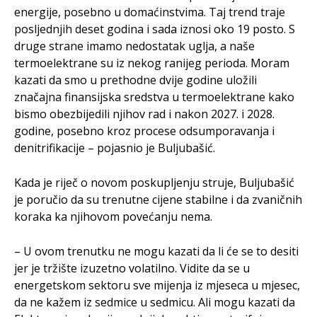
energije, posebno u domaćinstvima. Taj trend traje
posljednjih deset godina i sada iznosi oko 19 posto. S
druge strane imamo nedostatak uglja, a naše
termoelektrane su iz nekog ranijeg perioda. Moram
kazati da smo u prethodne dvije godine uložili
značajna finansijska sredstva u termoelektrane kako
bismo obezbijedili njihov rad i nakon 2027. i 2028.
godine, posebno kroz procese odsumporavanja i
denitrifikacije – pojasnio je Buljubašić.
Kada je riječ o novom poskupljenju struje, Buljubašić
je poručio da su trenutne cijene stabilne i da zvaničnih
koraka ka njihovom povećanju nema.
– U ovom trenutku ne mogu kazati da li će se to desiti
jer je tržište izuzetno volatilno. Vidite da se u
energetskom sektoru sve mijenja iz mjeseca u mjesec,
da ne kažem iz sedmice u sedmicu. Ali mogu kazati da