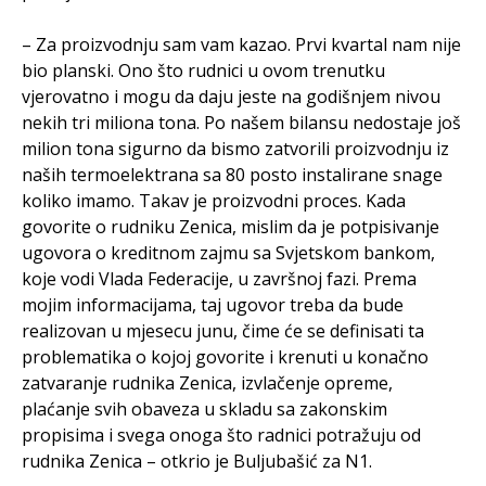
– Za proizvodnju sam vam kazao. Prvi kvartal nam nije
bio planski. Ono što rudnici u ovom trenutku
vjerovatno i mogu da daju jeste na godišnjem nivou
nekih tri miliona tona. Po našem bilansu nedostaje još
milion tona sigurno da bismo zatvorili proizvodnju iz
naših termoelektrana sa 80 posto instalirane snage
koliko imamo. Takav je proizvodni proces. Kada
govorite o rudniku Zenica, mislim da je potpisivanje
ugovora o kreditnom zajmu sa Svjetskom bankom,
koje vodi Vlada Federacije, u završnoj fazi. Prema
mojim informacijama, taj ugovor treba da bude
realizovan u mjesecu junu, čime će se definisati ta
problematika o kojoj govorite i krenuti u konačno
zatvaranje rudnika Zenica, izvlačenje opreme,
plaćanje svih obaveza u skladu sa zakonskim
propisima i svega onoga što radnici potražuju od
rudnika Zenica – otkrio je Buljubašić za N1.