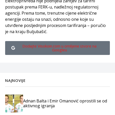
Elektroprivreda nije podnijela zahtjev za tarifni
postupak prema FERK-u, nadležnoj regulatornoj
agenciji. Prema tome, trenutne cijene električne
energije ostaju na snazi, odnosno one koje su
utvrđene posljednjim procesom tarifiranja – poručio
je na kraju Buljubašić.
Dodajte Visokoin.com u omiljene izvore na
Googleu
NAJNOVIJE
Adnan Balta i Emir Omanović oprostili se od
aktivnog igranja