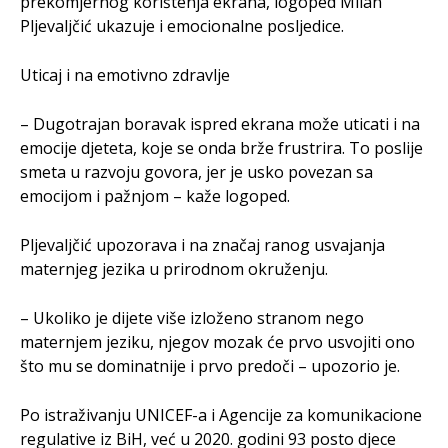
prekomjernog korištenja ekrana, logoped Milan
Pljevaljčić ukazuje i emocionalne posljedice.
Uticaj i na emotivno zdravlje
– Dugotrajan boravak ispred ekrana može uticati i na
emocije djeteta, koje se onda brže frustrira. To poslije
smeta u razvoju govora, jer je usko povezan sa
emocijom i pažnjom – kaže logoped.
Pljevaljčić upozorava i na značaj ranog usvajanja
maternjeg jezika u prirodnom okruženju.
– Ukoliko je dijete više izloženo stranom nego
maternjem jeziku, njegov mozak će prvo usvojiti ono
što mu se dominatnije i prvo predoči – upozorio je.
Po istraživanju UNICEF-a i Agencije za komunikacione
regulative iz BiH, već u 2020. godini 93 posto djece