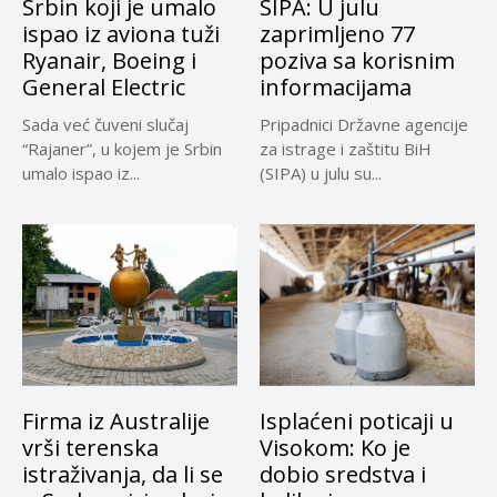
Srbin koji je umalo
SIPA: U julu
ispao iz aviona tuži
zaprimljeno 77
Ryanair, Boeing i
poziva sa korisnim
General Electric
informacijama
Sada već čuveni slučaj
Pripadnici Državne agencije
“Rajaner”, u kojem je Srbin
za istrage i zaštitu BiH
umalo ispao iz...
(SIPA) u julu su...
Firma iz Australije
Isplaćeni poticaji u
vrši terenska
Visokom: Ko je
istraživanja, da li se
dobio sredstva i