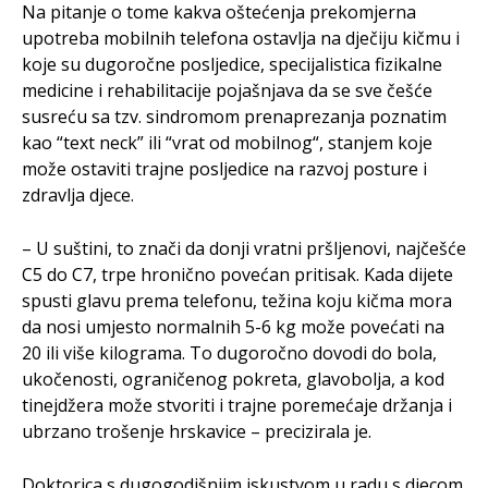
Na pitanje o tome kakva oštećenja prekomjerna
upotreba mobilnih telefona ostavlja na dječiju kičmu i
koje su dugoročne posljedice, specijalistica fizikalne
medicine i rehabilitacije pojašnjava da se sve češće
susreću sa tzv. sindromom prenaprezanja poznatim
kao “text neck” ili “vrat od mobilnog“, stanjem koje
može ostaviti trajne posljedice na razvoj posture i
zdravlja djece.
– U suštini, to znači da donji vratni pršljenovi, najčešće
C5 do C7, trpe hronično povećan pritisak. Kada dijete
spusti glavu prema telefonu, težina koju kičma mora
da nosi umjesto normalnih 5-6 kg može povećati na
20 ili više kilograma. To dugoročno dovodi do bola,
ukočenosti, ograničenog pokreta, glavobolja, a kod
tinejdžera može stvoriti i trajne poremećaje držanja i
ubrzano trošenje hrskavice – precizirala je.
Doktorica s dugogodišnjim iskustvom u radu s djecom