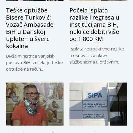
Teške optužbe
Počela isplata
Bisere Turković:
razlike i regresa u
Vozač Ambasade
institucijama BiH,
BiH u Danskoj
neki će dobiti više
upleten u šverc
od 1.800 KM
kokaina
Isplata retroaktivne razlike
u osnovici za plate
Bivša ministrica vanjskih
službenicima u državnim
poslova BiH iznijela je teške
institucijama BiH...
optužbe na račun
sadašnjeg...