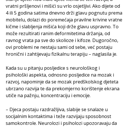
vratni pršljenovi i mišići su vrlo osjetljivi. Ako dijete od
4 ili 5 godina satima dnevno drži glavu pognutu prema
mobitelu, dolazi do poremećaja pravilne krivine vratne
kičme i slabljenja mišića koji drže glavu uspravno. To
može rezultirati ranim deformitetima držanja, od
ravnog vrata pa sve do skolioze i kifoze. Dugoročno,
ovi problemi ne nestaju sami od sebe, već postaju
hronični i zahtijevaju fizikalnu terapiju – naglasila je.
Kada su u pitanju posljedice s neurološkog i
psihološki aspekta, odnosno posljedice na mozak i
razvoj, napominje da se mozak predškolskog djeteta
ubrzano razvija te da prekomjerno korištenje ekrana
utiče na pažnju, koncentraciju i emocije.
– Djeca postaju razdražljiva, slabije se snalaze u
socijalnim kontaktima i teže razvijaju sposobnost
samokontrole. Neurolozi i psiholozi upozoravaju da