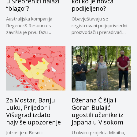
u Srebrenici nalazi
koliko je novca
“blago”?
podijeljeno?
Australijska kompanija
Obavještavaju se
Regener8 Resources
registrovani poljoprivredni
završila je prvu fazu
proizvođači i prerađivači
terenskih istraživanja na
sirovog kravljeg mlijeka koji
projektu...
su...
Za Mostar, Banju
Dženana Čišija i
Luku, Prijedor i
Goran Bulajić
Višegrad izdato
ugostili učenike iz
najviše upozorenje
Japana u Visokom
Jutros je u Bosni i
U okviru projekta Miraiba,