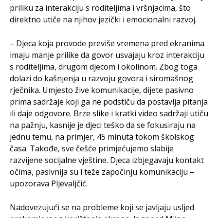
priliku za interakciju s roditeljima i vršnjacima, što
direktno utiče na njihov jezički i emocionalni razvoj.
– Djeca koja provode previše vremena pred ekranima
imaju manje prilike da govor usvajaju kroz interakciju
s roditeljima, drugom djecom i okolinom. Zbog toga
dolazi do kašnjenja u razvoju govora i siromašnog
rječnika. Umjesto žive komunikacije, dijete pasivno
prima sadržaje koji ga ne podstiču da postavlja pitanja
ili daje odgovore. Brze slike i kratki video sadržaji utiču
na pažnju, kasnije je djeci teško da se fokusiraju na
jednu temu, na primjer, 45 minuta tokom školskog
časa. Takođe, sve češće primjećujemo slabije
razvijene socijalne vještine. Djeca izbjegavaju kontakt
očima, pasivnija su i teže započinju komunikaciju –
upozorava Pljevaljčić.
Nadovezujući se na probleme koji se javljaju usljed