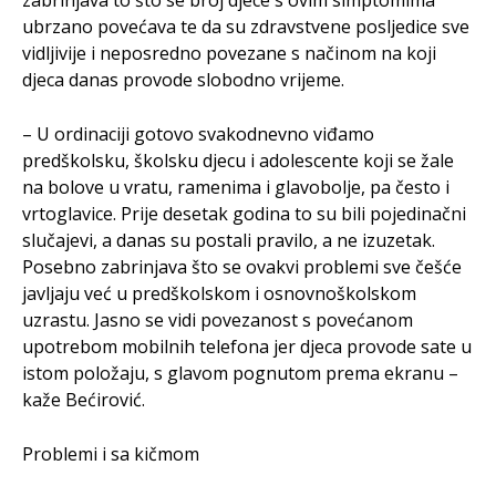
zabrinjava to što se broj djece s ovim simptomima
ubrzano povećava te da su zdravstvene posljedice sve
vidljivije i neposredno povezane s načinom na koji
djeca danas provode slobodno vrijeme.
– U ordinaciji gotovo svakodnevno viđamo
predškolsku, školsku djecu i adolescente koji se žale
na bolove u vratu, ramenima i glavobolje, pa često i
vrtoglavice. Prije desetak godina to su bili pojedinačni
slučajevi, a danas su postali pravilo, a ne izuzetak.
Posebno zabrinjava što se ovakvi problemi sve češće
javljaju već u predškolskom i osnovnoškolskom
uzrastu. Jasno se vidi povezanost s povećanom
upotrebom mobilnih telefona jer djeca provode sate u
istom položaju, s glavom pognutom prema ekranu –
kaže Bećirović.
Problemi i sa kičmom