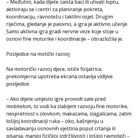
– Međutim, kada dijete zaista baci ili uhvati loptu,
aktiviraju se i centri za planiranje pokreta,
koordinaciju, ravnotežu i taktilni osjet. Drugim
riječima, gledanje je pasivno, a igra je aktivno učenje.
Samo aktivna igra gradi nervne veze koje stoje u
osnovi fine motorike i koordinacije – obrazložila je.
Posljedice na motički razvoj
Na motorički razvoj djece, ističe fizijatrica,
prekomjerna upotreba ekrana ostavlja vidljive
posljedice.
– Ako dijete umjesto igre provodi sate pred
mobitelom, to vodi ka slabijem razvoju fine motorike,
nespretnost s olovkom, makazama, slagalicama, zatim
lošijoj koordinaciji ruka – oko, kašnjenju u
savladavanju osnovnih vještina poput crtanja ili
pisanja, manjoj fizičkoj izdržljivosti i lošijoj ravnoteži –