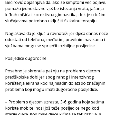
Bećirović objašnjava da, ako se simptomi već pojave,
pomažu jednostavne vježbe istezanja vrata, jačanja
leđnih mišića i korektivna gimnastika, dok je u težim
slučajevima potrebno uključiti fizikalnu terapiju.
Naglašava da je ključ u ravnoteži jer djeca danas neće
odustati od telefona, međutim, pravilnim navikama i
vježbama mogu se spriječiti ozbiljne posljedice.
Posljedice dugoročne
Posebno je skrenula pažnju na problem s djecom
predškolske dobi jer zbog ranog i intenzivnog
korištenja ekrana kod najmlađih dolazi do značajnih
problema koji mogu imati dugoročne posljedice.
– Problem s djecom uzrasta, 3-6 godina koja satima
koriste mobitel nosi još teže posljedice nego kod
starije djece. Kod male djece kičma se tek razvija, a