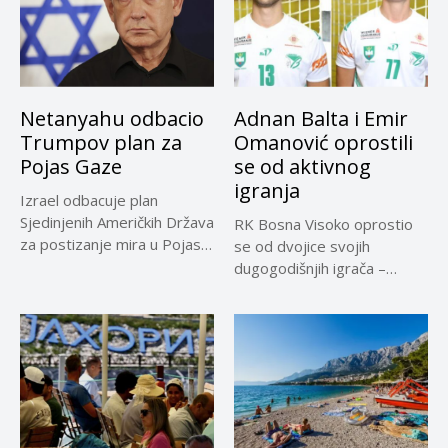
Netanyahu odbacio
Adnan Balta i Emir
Trumpov plan za
Omanović oprostili
Pojas Gaze
se od aktivnog
igranja
Izrael odbacuje plan
Sjedinjenih Američkih Država
RK Bosna Visoko oprostio
za postizanje mira u Pojasu
se od dvojice svojih
Gaze,...
dugogodišnjih igrača –
Adnana...