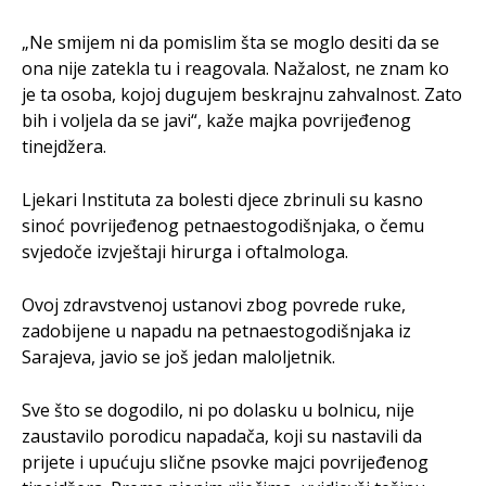
„Ne smijem ni da pomislim šta se moglo desiti da se
ona nije zatekla tu i reagovala. Nažalost, ne znam ko
je ta osoba, kojoj dugujem beskrajnu zahvalnost. Zato
bih i voljela da se javi“, kaže majka povrijeđenog
tinejdžera.
Ljekari Instituta za bolesti djece zbrinuli su kasno
sinoć povrijeđenog petnaestogodišnjaka, o čemu
svjedoče izvještaji hirurga i oftalmologa.
Ovoj zdravstvenoj ustanovi zbog povrede ruke,
zadobijene u napadu na petnaestogodišnjaka iz
Sarajeva, javio se još jedan maloljetnik.
Sve što se dogodilo, ni po dolasku u bolnicu, nije
zaustavilo porodicu napadača, koji su nastavili da
prijete i upućuju slične psovke majci povrijeđenog