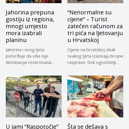
Jahorina prepuna
“Nenormalne su
gostiju iz regiona,
cijene” – Turist
mnogi umjesto
zatečen računom za
mora izabrali
tri pića na ljetovanju
planinu
u Hrvatskoj
Jahorina i ovog ljeta
Cijene na hrvatskoj obali
potvrđuje da više nije
svakog ljeta izazivaju brojne
destinacija rezervisana
rasprave. Dok ugostitelji
samo za...
upozoravaju...
U jami “Raspotočje”
Šta se dešava s