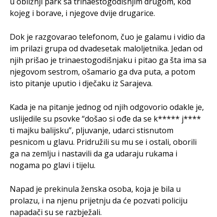
u obližnji park sa trinaestogodišnjim drugom, kod
kojeg i borave, i njegove dvije drugarice.
Dok je razgovarao telefonom, čuo je galamu i vidio da
im prilazi grupa od dvadesetak maloljetnika. Jedan od
njih prišao je trinaestogodišnjaku i pitao ga šta ima sa
njegovom sestrom, ošamario ga dva puta, a potom
isto pitanje uputio i dječaku iz Sarajeva.
Kada je na pitanje jednog od njih odgovorio odakle je,
uslijedile su psovke “došao si ođe da se k***** j****
ti majku balijsku”, pljuvanje, udarci stisnutom
pesnicom u glavu. Pridružili su mu se i ostali, oborili
ga na zemlju i nastavili da ga udaraju rukama i
nogama po glavi i tijelu.
Napad je prekinula ženska osoba, koja je bila u
prolazu, i na njenu prijetnju da će pozvati policiju
napadači su se razbježali.