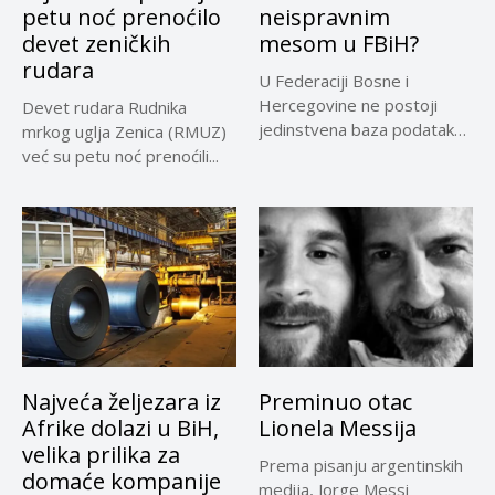
petu noć prenoćilo
neispravnim
devet zeničkih
mesom u FBiH?
rudara
U Federaciji Bosne i
Hercegovine ne postoji
Devet rudara Rudnika
jedinstvena baza podataka
mrkog uglja Zenica (RMUZ)
o kontrolama,...
već su petu noć prenoćili...
Najveća željezara iz
Preminuo otac
Afrike dolazi u BiH,
Lionela Messija
velika prilika za
Prema pisanju argentinskih
domaće kompanije
medija, Jorge Messi