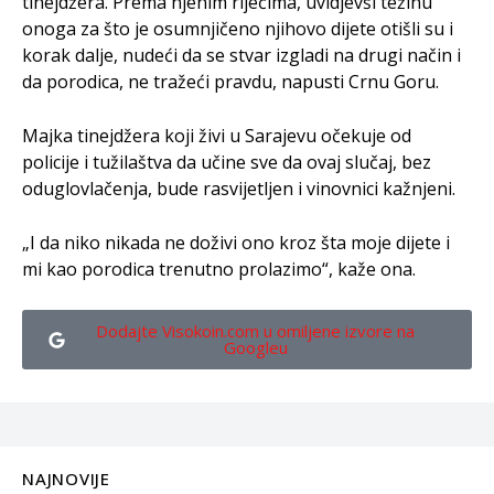
tinejdžera. Prema njenim riječima, uvidjevši težinu
onoga za što je osumnjičeno njihovo dijete otišli su i
korak dalje, nudeći da se stvar izgladi na drugi način i
da porodica, ne tražeći pravdu, napusti Crnu Goru.
Majka tinejdžera koji živi u Sarajevu očekuje od
policije i tužilaštva da učine sve da ovaj slučaj, bez
oduglovlačenja, bude rasvijetljen i vinovnici kažnjeni.
„I da niko nikada ne doživi ono kroz šta moje dijete i
mi kao porodica trenutno prolazimo“, kaže ona.
Dodajte Visokoin.com u omiljene izvore na
Googleu
NAJNOVIJE