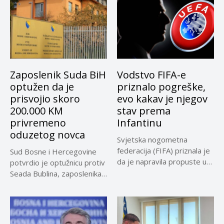
Zaposlenik Suda BiH
Vodstvo FIFA-e
optužen da je
priznalo pogreške,
prisvojio skoro
evo kakav je njegov
200.000 KM
stav prema
privremeno
Infantinu
oduzetog novca
Svjetska nogometna
federacija (FIFA) priznala je
Sud Bosne i Hercegovine
da je napravila propuste u
potvrdio je optužnicu protiv
vezi...
Seada Bublina, zaposlenika
Suda...