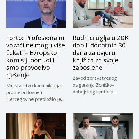
Forto: Profesionalni
Rudnici uglja u ZDK
vozači ne mogu više
dobili dodatnih 30
čekati – Evropskoj
dana za ovjeru
komisiji ponudili
knjižica za svoje
smo provodivo
zaposlene
rješenje
Zavod zdravstvenog
osiguranja Zeničko-
Ministarstvo komunikacija i
dobojskog kantona
prometa Bosne i
omogućio je dodatni rok od
Hercegovine predložilo je
30 dana...
Evropskoj komisiji
privremeno...