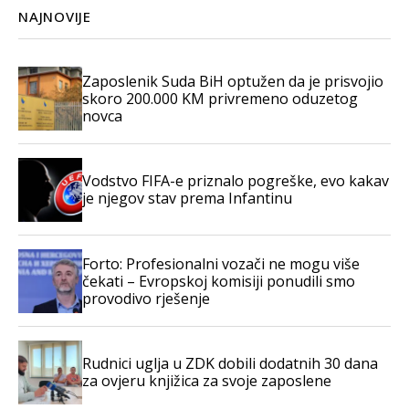
NAJNOVIJE
Zaposlenik Suda BiH optužen da je prisvojio
skoro 200.000 KM privremeno oduzetog
novca
Vodstvo FIFA-e priznalo pogreške, evo kakav
je njegov stav prema Infantinu
Forto: Profesionalni vozači ne mogu više
čekati – Evropskoj komisiji ponudili smo
provodivo rješenje
Rudnici uglja u ZDK dobili dodatnih 30 dana
za ovjeru knjižica za svoje zaposlene