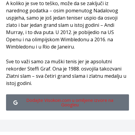
A koliko je sve to teško, može da se zaključi iz
narednog podatka – osim pomenutog Nadalovog
uspjeha, samo je još jedan teniser uspio da osvoji
zlato i bar jedan grand slam u istoj godini – Andi
Murray, i to dva puta. U 2012. je pobijedio na US
Openu i na olimpijskom Wimbledonu a 2016. na
Wimbledonu i u Rio de Janeiru.
Sve to važi samo za muški tenis jer je apsolutni
rekorder Steffi Graf. Ona je 1988. osvojila takozvani
Zlatni slam – sva četiri grand slama i zlatnu medalju u
istoj godini.
Dodajte Visokoin.com u omiljene izvore na
Googleu