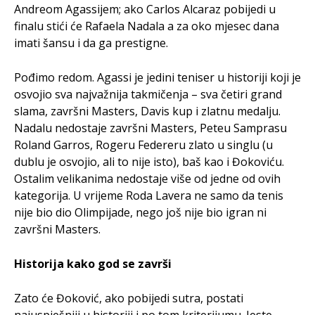
Andreom Agassijem; ako Carlos Alcaraz pobijedi u
finalu stići će Rafaela Nadala a za oko mjesec dana
imati šansu i da ga prestigne.
Pođimo redom. Agassi je jedini teniser u historiji koji je
osvojio sva najvažnija takmičenja – sva četiri grand
slama, završni Masters, Davis kup i zlatnu medalju.
Nadalu nedostaje završni Masters, Peteu Samprasu
Roland Garros, Rogeru Federeru zlato u singlu (u
dublu je osvojio, ali to nije isto), baš kao i Đokoviću.
Ostalim velikanima nedostaje više od jedne od ovih
kategorija. U vrijeme Roda Lavera ne samo da tenis
nije bio dio Olimpijade, nego još nije bio igran ni
završni Masters.
Historija kako god se završi
Zato će Đoković, ako pobijedi sutra, postati