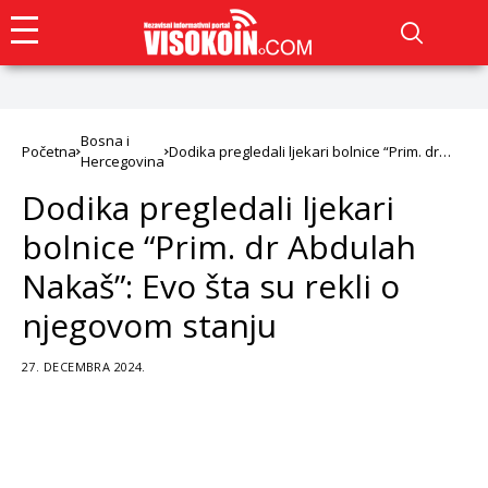
Bosna i
Početna
Dodika pregledali ljekari bolnice “Prim. dr
Hercegovina
Abdulah Nakaš”: Evo šta su rekli o njegovom
stanju
Dodika pregledali ljekari
bolnice “Prim. dr Abdulah
Nakaš”: Evo šta su rekli o
njegovom stanju
27. DECEMBRA 2024.