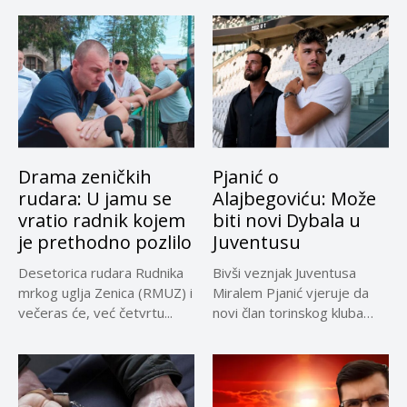
Drama zeničkih
Pjanić o
rudara: U jamu se
Alajbegoviću: Može
vratio radnik kojem
biti novi Dybala u
je prethodno pozlilo
Juventusu
Desetorica rudara Rudnika
Bivši veznjak Juventusa
mrkog uglja Zenica (RMUZ) i
Miralem Pjanić vjeruje da
večeras će, već četvrtu...
novi član torinskog kluba
Kerim...