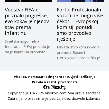
Vodstvo FIFA-e
Forto: Profesionalni
priznalo pogreške,
vozači ne mogu više
evo kakav je njegov
čekati – Evropskoj
stav prema
komisiji ponudili
Infantinu
smo provodivo
rješenje
Svjetska nogometna
federacija (FIFA) priznala je
Ministarstvo komunikacija i
da je napravila propuste u
prometa Bosne i
vezi...
Hercegovine predložilo je
Evropskoj komisiji
privremeno...
Visoko
O nama
Marketing
Kontakt
Uvjeti korištenja
Pravila o zaštiti privatnosti
Copyright 2010-2026 Visokoin.com. Sva prava zadržana.
Zabranjeno preuzimanje sadržaja bez dozvole izdavača.