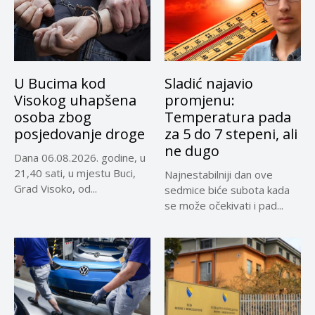
U Bucima kod
Sladić najavio
Visokog uhapšena
promjenu:
osoba zbog
Temperatura pada
posjedovanje droge
za 5 do 7 stepeni, ali
ne dugo
Dana 06.08.2026. godine, u
21,40 sati, u mjestu Buci,
Najnestabilniji dan ove
Grad Visoko, od...
sedmice biće subota kada
se može očekivati i pad...