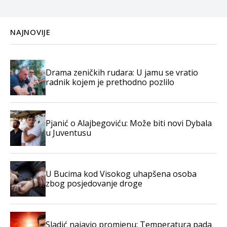
NAJNOVIJE
Drama zeničkih rudara: U jamu se vratio
radnik kojem je prethodno pozlilo
Pjanić o Alajbegoviću: Može biti novi Dybala
u Juventusu
U Bucima kod Visokog uhapšena osoba
zbog posjedovanje droge
Sladić najavio promjenu: Temperatura pada