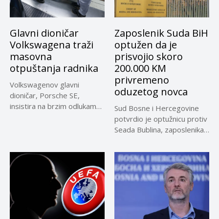
Glavni dioničar
Zaposlenik Suda BiH
Volkswagena traži
optužen da je
masovna
prisvojio skoro
otpuštanja radnika
200.000 KM
privremeno
Volkswagenov glavni
oduzetog novca
dioničar, Porsche SE,
insistira na brzim odlukama
Sud Bosne i Hercegovine
u sporu oko...
potvrdio je optužnicu protiv
Seada Bublina, zaposlenika
Suda...