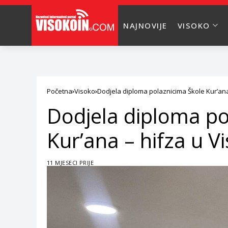
NAJNOVIJE
VISOKO
Početna
Visoko
Dodjela diploma polaznicima Škole Kur’an
Dodjela diploma po
Kur’ana – hifza u 
11 MJESECI PRIJE