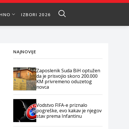
EHNO
IZBORI 2026
NAJNOVIJE
Zaposlenik Suda BiH optužen
da je prisvojio skoro 200.000
KM privremeno oduzetog
novca
Vodstvo FIFA-e priznalo
pogreške, evo kakav je njegov
stav prema Infantinu