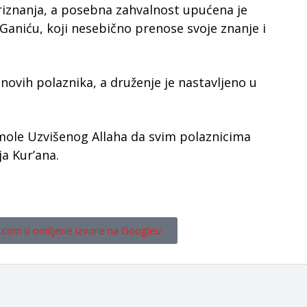
riznanja, a posebna zahvalnost upućena je
 Ganiću, koji nesebično prenose svoje znanje i
 novih polaznika, a druženje je nastavljeno u
a mole Uzvišenog Allaha da svim polaznicima
a Kur’ana.
.com u omiljene izvore na Googleu