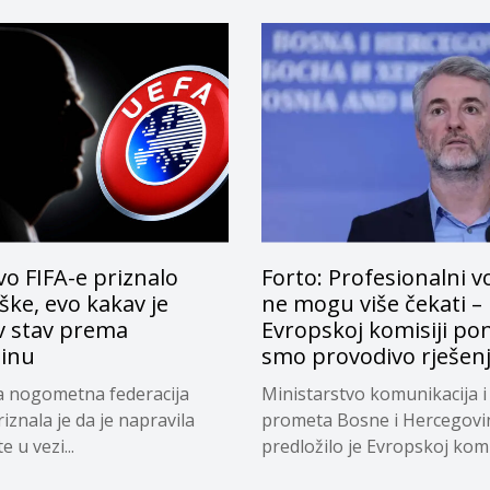
o FIFA-e priznalo
Forto: Profesionalni v
ke, evo kakav je
ne mogu više čekati –
v stav prema
Evropskoj komisiji pon
tinu
smo provodivo rješen
a nogometna federacija
Ministarstvo komunikacija i
riznala je da je napravila
prometa Bosne i Hercegovi
 u vezi...
predložilo je Evropskoj komi
privremeno...