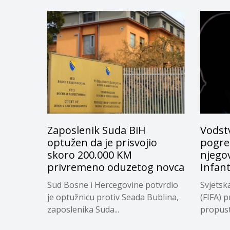
Zaposlenik Suda BiH
Vodstv
optužen da je prisvojio
pogreš
skoro 200.000 KM
njego
privremeno oduzetog novca
Infan
Sud Bosne i Hercegovine potvrdio
Svjetsk
je optužnicu protiv Seada Bublina,
(FIFA) p
zaposlenika Suda...
propuste