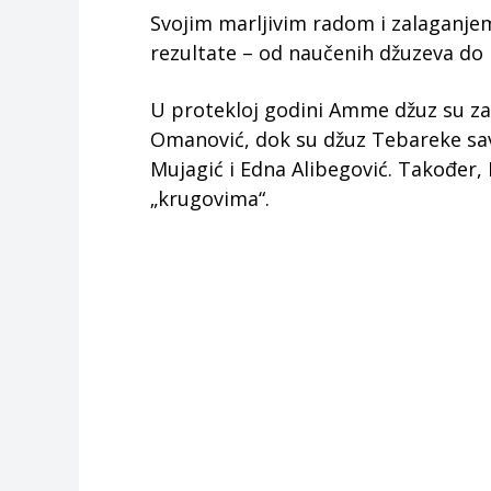
Svojim marljivim radom i zalaganjem
rezultate – od naučenih džuzeva do p
U protekloj godini Amme džuz su za
Omanović, dok su džuz Tebareke sav
Mujagić i Edna Alibegović. Također, 
„krugovima“.