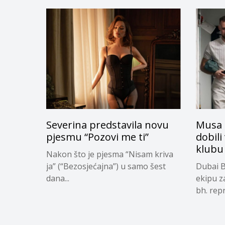
Severina predstavila novu
Musa 
pjesmu “Pozovi me ti”
dobili
klubu
Nakon što je pjesma “Nisam kriva
ja” (“Bezosjećajna”) u samo šest
Dubai B
dana...
ekipu z
bh. repr