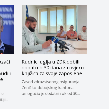
ozači
Rudnici uglja u ZDK dobili
dodatnih 30 dana za ovjeru
udili
knjižica za svoje zaposlene
je
Zavod zdravstvenog osiguranja
Zeničko-dobojskog kantona
ne
omogućio je dodatni rok od 30
siji
dana...