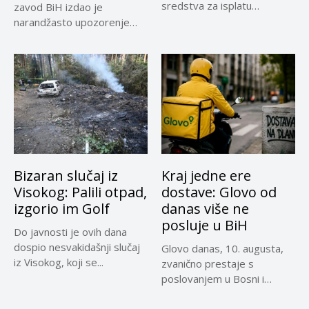
sredstva za isplatu
zavod BiH izdao je
invalidnina za ratne vojne...
narandžasto upozorenje
zbog visoke dnevne
temperature...
Bizaran slučaj iz
Kraj jedne ere
Visokog: Palili otpad,
dostave: Glovo od
izgorio im Golf
danas više ne
posluje u BiH
Do javnosti je ovih dana
dospio nesvakidašnji slučaj
Glovo danas, 10. augusta,
iz Visokog, koji se...
zvanično prestaje s
poslovanjem u Bosni i
Hercegovini,...