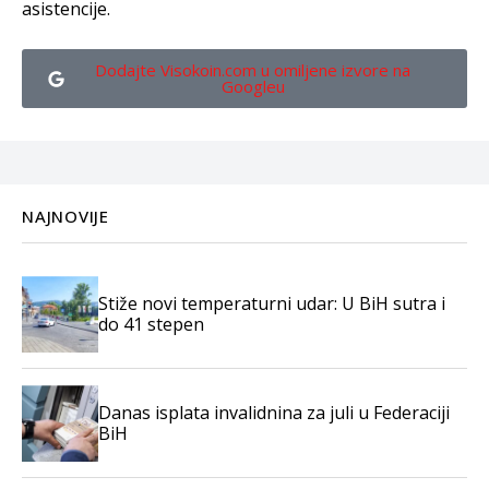
asistencije.
Dodajte Visokoin.com u omiljene izvore na
Googleu
NAJNOVIJE
Stiže novi temperaturni udar: U BiH sutra i
do 41 stepen
Danas isplata invalidnina za juli u Federaciji
BiH