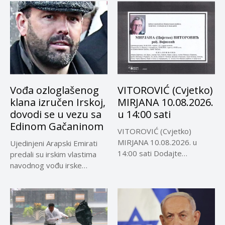
Vođa ozloglašenog
VITOROVIĆ (Cvjetko)
klana izručen Irskoj,
MIRJANA 10.08.2026.
dovodi se u vezu sa
u 14:00 sati
Edinom Gačaninom
VITOROVIĆ (Cvjetko)
MIRJANA 10.08.2026. u
Ujedinjeni Arapski Emirati
14:00 sati Dodajte
predali su irskim vlastima
Visokoin.com u omiljene
navodnog vođu irske
izvore...
kriminalne grupe...