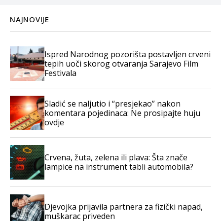
NAJNOVIJE
Ispred Narodnog pozorišta postavljen crveni
tepih uoči skorog otvaranja Sarajevo Film
Festivala
Sladić se naljutio i “presjekao” nakon
komentara pojedinaca: Ne prosipajte huju
ovdje
Crvena, žuta, zelena ili plava: Šta znače
lampice na instrument tabli automobila?
Djevojka prijavila partnera za fizički napad,
muškarac priveden