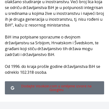
olakšano studiranje u inostranstvu. Veći broj lica koja
se odriču državljanstva BiH je u potpunosti integrisan
u sredinama u kojima žive u inostranstvu i najveći broj
ih je druga generacija u inostranstvu, tj. nisu rođeni u
BiH”, kažu iz resornog ministarstva.
BiH ima potpisane sporazume o dvojnom
državljanstvu sa Srbijom, Hrvatskom i Švedskom, te
građani koji stiču državljanstvo tih država mogu
zadržati i državljanstvo BiH.
Od 1996. do kraja prošle godine državljanstva BiH se
odreklo 102.318 osoba.
Dodajte Visokoin.com u omiljene izvore na
Googleu