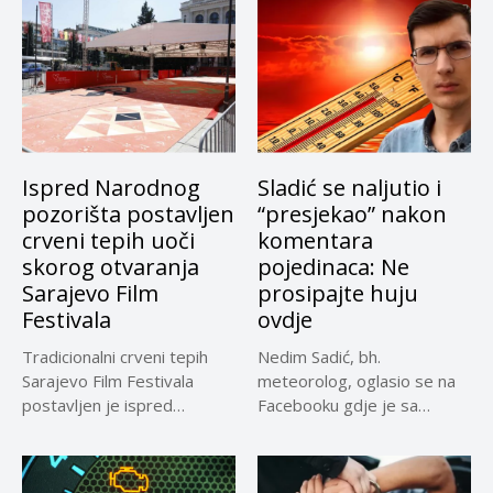
Ispred Narodnog
Sladić se naljutio i
pozorišta postavljen
“presjekao” nakon
crveni tepih uoči
komentara
skorog otvaranja
pojedinaca: Ne
Sarajevo Film
prosipajte huju
Festivala
ovdje
Tradicionalni crveni tepih
Nedim Sadić, bh.
Sarajevo Film Festivala
meteorolog, oglasio se na
postavljen je ispred
Facebooku gdje je sa
Narodnog pozrišta
pratiteljima...
Sarajevo,...