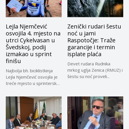
Lejla Njemčević
Zenički rudari šestu
osvojila 4. mjesto na
noć u jami
utrci Cykelvasan u
Raspotočje: Traže
Švedskoj, podij
garancije i termin
izmakao u sprint
isplate plaća
finišu
Devet rudara Rudnika
mrkog uglja Zenica (RMUZ) i
Najbolja bh. biciklistkinja
šestu su noć proveli...
Lejla Njemčević osvojila je
treće mjesto u sprinterskoj
klasifikaciji...