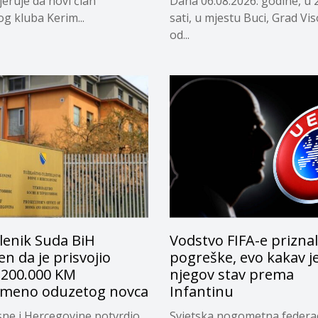
jeruje da novi član
Dana 06.08.2026. godine, u 
og kluba Kerim...
sati, u mjestu Buci, Grad Vi
od...
lenik Suda BiH
Vodstvo FIFA-e prizna
n da je prisvojio
pogreške, evo kakav j
 200.000 KM
njegov stav prema
emeno oduzetog novca
Infantinu
ne i Hercegovine potvrdio
Svjetska nogometna federac