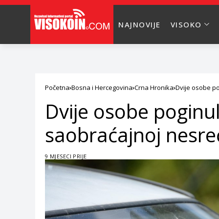
NAJNOVIJE
VISOKO
Početna
Bosna i Hercegovina
Crna Hronika
Dvije osobe po
Dvije osobe poginul
saobraćajnoj nesre
9 MJESECI PRIJE