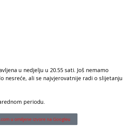
javljena u nedjelju u 20.55 sati. Još nemamo
 nesreće, ali se najvjerovatnije radi o slijetanju
narednom periodu.
.com u omiljene izvore na Googleu