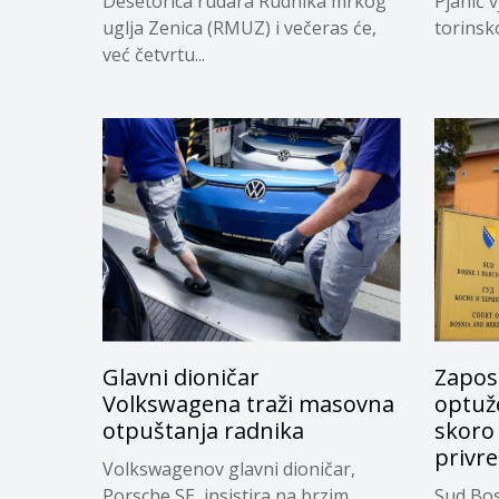
Desetorica rudara Rudnika mrkog
Pjanić v
uglja Zenica (RMUZ) i večeras će,
torinsk
već četvrtu...
Glavni dioničar
Zapos
Volkswagena traži masovna
optuže
otpuštanja radnika
skoro
privr
Volkswagenov glavni dioničar,
Porsche SE, insistira na brzim
Sud Bos