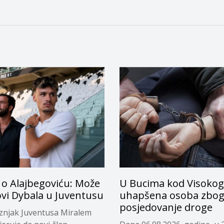
 o Alajbegoviću: Može
U Bucima kod Visokog
ovi Dybala u Juventusu
uhapšena osoba zbo
posjedovanje droge
eznjak Juventusa Miralem