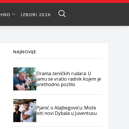
EHNO
IZBORI 2026
NAJNOVIJE
Drama zeničkih rudara: U
jamu se vratio radnik kojem je
prethodno pozlilo
Pjanić o Alajbegoviću: Može
biti novi Dybala u Juventusu