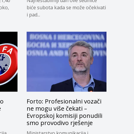
21,40
Najnestabilniji dan ove sedmice
soko,
biće subota kada se može očekivati
i pad...
lo
Forto: Profesionalni vozači
e
ne mogu više čekati –
Evropskoj komisiji ponudili
smo provodivo rješenje
ija
Ministarstvo komunikacija i