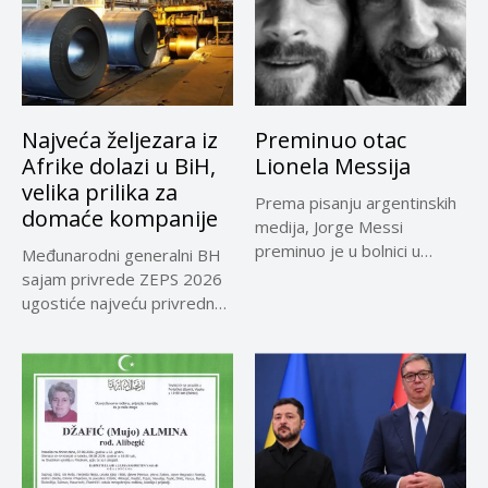
Najveća željezara iz
Preminuo otac
Afrike dolazi u BiH,
Lionela Messija
velika prilika za
Prema pisanju argentinskih
domaće kompanije
medija, Jorge Messi
preminuo je u bolnici u
Međunarodni generalni BH
Rosariju...
sajam privrede ZEPS 2026
ugostiće najveću privrednu
delegaciju iz...