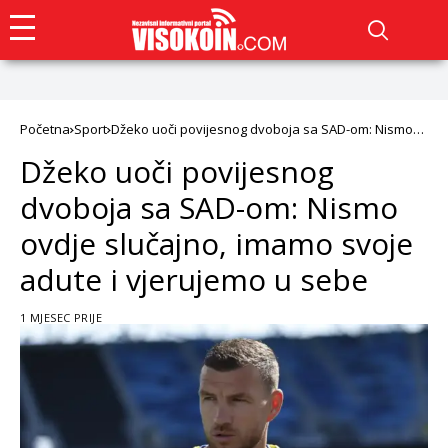
Početna
Sport
Džeko uoči povijesnog dvoboja sa SAD-om: Nismo
ovdje slučajno, imamo svoje adute i vjerujemo u
Džeko uoči povijesnog
sebe
dvoboja sa SAD-om: Nismo
ovdje slučajno, imamo svoje
adute i vjerujemo u sebe
1 MJESEC PRIJE