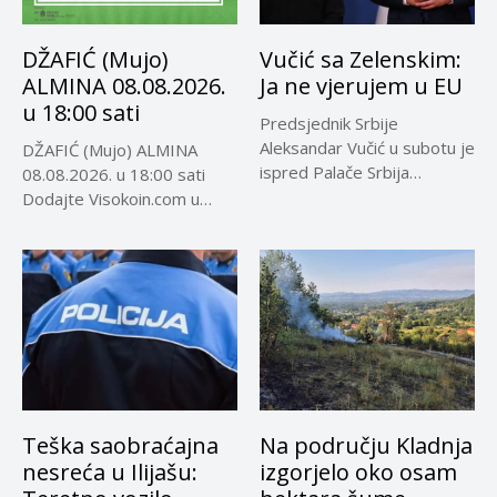
DŽAFIĆ (Mujo)
Vučić sa Zelenskim:
ALMINA 08.08.2026.
Ja ne vjerujem u EU
u 18:00 sati
Predsjednik Srbije
Aleksandar Vučić u subotu je
DŽAFIĆ (Mujo) ALMINA
ispred Palače Srbija
08.08.2026. u 18:00 sati
dočekao predsjednika...
Dodajte Visokoin.com u
omiljene izvore...
Teška saobraćajna
Na području Kladnja
nesreća u Ilijašu:
izgorjelo oko osam