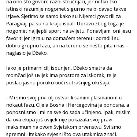
na ono što govore razni stručnjaci, jer netko tko
istinski razumije nogomet sigurno ne bi davao takve
izjave. Sjetimo se samo kako su Nijemci govorili za
Paragvaj, pa su na kraju ispali. Upravo zbog toga je
nogomet najljepši sport na svijetu. Ponavljam, oni jesu
favoriti jer igraju na domaćem terenu i odradili su
dobru grupnu fazu, ali na terenu se nešto pita i nas –
naglasio je Džeko.
​Iako je primarni cilj ispunjen, Džeko smatra da
momčad još uvijek ima prostora za iskorak, te je
poslao jasnu poruku uoči sutrašnjeg okršaja.
​- Mi smo svoj prvi cilj ostvarili samim plasmanom u
nokaut fazu. Cijela Bosna i Hercegovina je ponosna, a
ponosni smo i mi na sve do sada učinjeno. Ipak, mislim
da ova ekipa još uvijek nije pokazala svoj pravi
maksimum na ovom Svjetskom prvenstvu. Svi smo
spremni i itekako svjesni što ova utakmica znači.