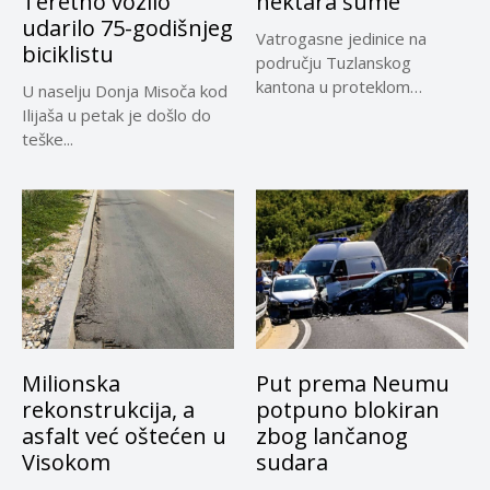
Teretno vozilo
hektara šume
udarilo 75-godišnjeg
Vatrogasne jedinice na
biciklistu
području Tuzlanskog
kantona u proteklom
U naselju Donja Misoča kod
periodu imale su više...
Ilijaša u petak je došlo do
teške...
Milionska
Put prema Neumu
rekonstrukcija, a
potpuno blokiran
asfalt već oštećen u
zbog lančanog
Visokom
sudara