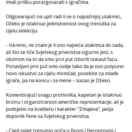
imali priliku porazgovarati s igračima.
​Odgovarajući na upit radi li se o najvažnijoj utakmici,
Džeko je istaknuo jedinstvenost ovog trenutka za
cijelu selekciju.
​- Iskreno, ne znam je li ovo najveća utakmica do sada,
ali što se tiče Svjetskog prvenstva sigurno jest, s
obzirom na to da smo prvi put izborili nokaut fazu.
Ponavljam prvi put smo ovdje tako da je ovo potpuno
novo iskustvo za cijelu momčad, posebice za mlađe
igrače, pa na koncu i za mene – kazao je Džeko.
​Komentirajući snagu protivnika, kapetan je istaknuo
brzinu i organiziranost američke reprezentacije, ali je
podsjetio na kvalitetu i karakter “Zmajeva”, javlja
dopisnik Fene sa Svjetskog prvenstva.
​- Cijeli svijet trenutno priča o Bosni i Hercegovini i