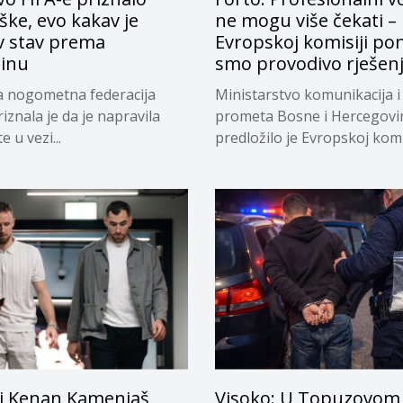
ke, evo kakav je
ne mogu više čekati –
v stav prema
Evropskoj komisiji pon
tinu
smo provodivo rješen
a nogometna federacija
Ministarstvo komunikacija i
riznala je da je napravila
prometa Bosne i Hercegovi
 u vezi...
predložilo je Evropskoj komi
privremeno...
i Kenan Kamenjaš
Visoko: U Topuzovom 