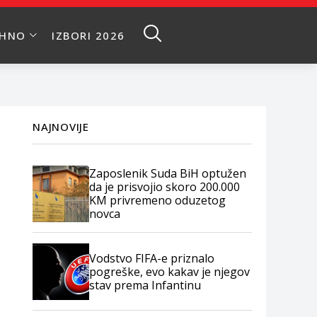
EHNO
IZBORI 2026
NAJNOVIJE
Zaposlenik Suda BiH optužen
da je prisvojio skoro 200.000
KM privremeno oduzetog
novca
Vodstvo FIFA-e priznalo
pogreške, evo kakav je njegov
stav prema Infantinu