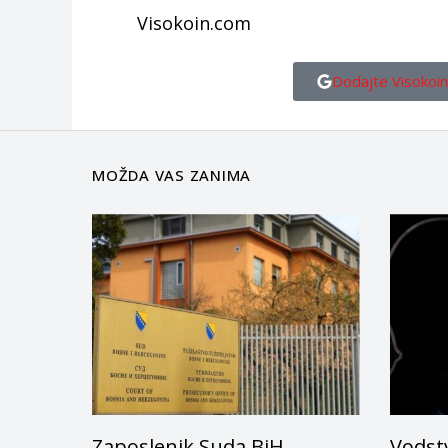
Visokoin.com
Dodajte Visokoin
MOŽDA VAS ZANIMA
Zaposlenik Suda BiH
Vodstv