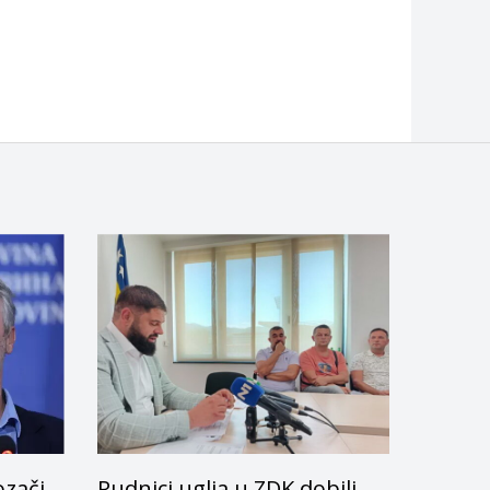
ozači
Rudnici uglja u ZDK dobili