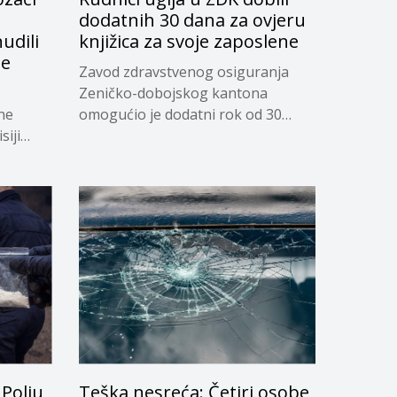
dodatnih 30 dana za ovjeru
udili
knjižica za svoje zaposlene
je
Zavod zdravstvenog osiguranja
Zeničko-dobojskog kantona
ne
omogućio je dodatni rok od 30
siji
dana...
Polju
Teška nesreća: Četiri osobe