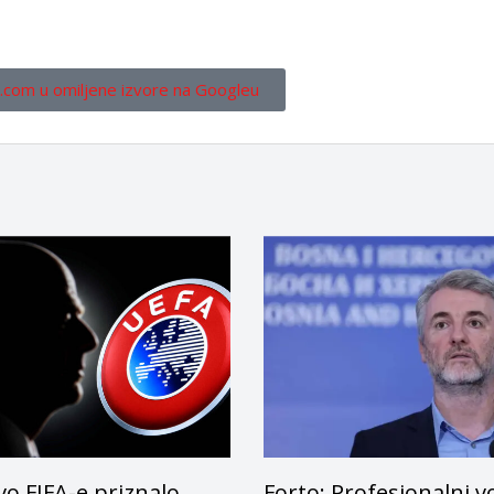
.com u omiljene izvore na Googleu
o FIFA-e priznalo
Forto: Profesionalni v