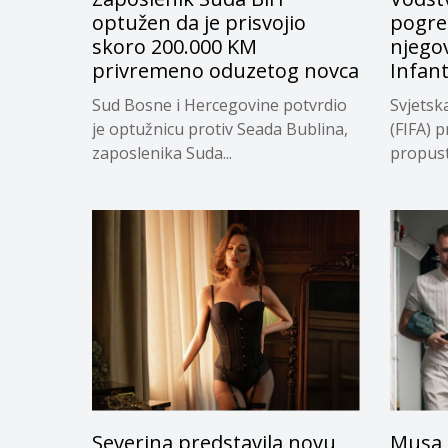
optužen da je prisvojio
pogreš
skoro 200.000 KM
njego
privremeno oduzetog novca
Infan
Sud Bosne i Hercegovine potvrdio
Svjetsk
je optužnicu protiv Seada Bublina,
(FIFA) p
zaposlenika Suda...
propuste
Severina predstavila novu
Musa 