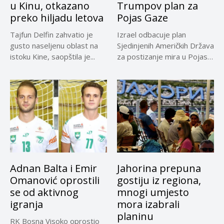
u Kinu, otkazano
Trumpov plan za
preko hiljadu letova
Pojas Gaze
Tajfun Delfin zahvatio je
Izrael odbacuje plan
gusto naseljenu oblast na
Sjedinjenih Američkih Država
istoku Kine, saopštila je...
za postizanje mira u Pojasu
Gaze,...
Adnan Balta i Emir
Jahorina prepuna
Omanović oprostili
gostiju iz regiona,
se od aktivnog
mnogi umjesto
igranja
mora izabrali
planinu
RK Bosna Visoko oprostio