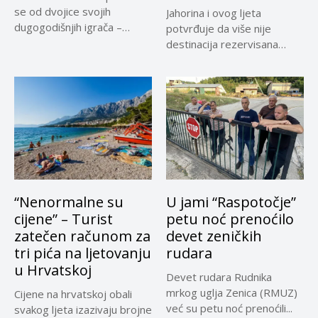
se od dvojice svojih
Jahorina i ovog ljeta
dugogodišnjih igrača –
potvrđuje da više nije
Adnana...
destinacija rezervisana
samo za...
“Nenormalne su
U jami “Raspotočje”
cijene” – Turist
petu noć prenoćilo
zatečen računom za
devet zeničkih
tri pića na ljetovanju
rudara
u Hrvatskoj
Devet rudara Rudnika
mrkog uglja Zenica (RMUZ)
Cijene na hrvatskoj obali
već su petu noć prenoćili...
svakog ljeta izazivaju brojne