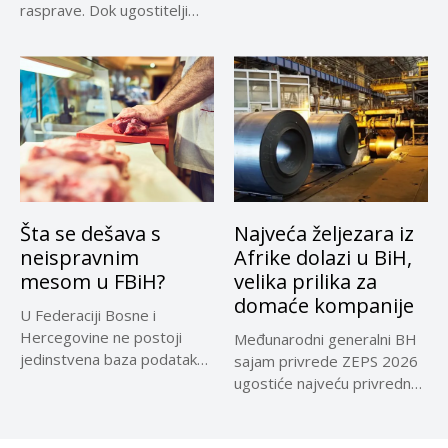
rasprave. Dok ugostitelji
upozoravaju...
Šta se dešava s
Najveća željezara iz
neispravnim
Afrike dolazi u BiH,
mesom u FBiH?
velika prilika za
domaće kompanije
U Federaciji Bosne i
Hercegovine ne postoji
Međunarodni generalni BH
jedinstvena baza podataka
sajam privrede ZEPS 2026
o kontrolama,...
ugostiće najveću privrednu
delegaciju iz...