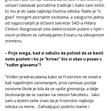
ustvari nastavak porodične tradicije i, kako sam ističe,
to mu je do sada najbolja životna odluka. Radio je “o
glavi” mnogim poznatim osobama, a zasigurno jedna
od najpoznatijih je državni sekretar SAD-a Hillary
Clinton. Razgovarali smo elektronskim putem s njim i
ovom prilikom se zahvaljujemo Ensaru na odvojenom
vremenu.
– Prije svega, kad si odlučio da počneš da se baviš
ovim poslom i ko je “krivac” što si ušao u posao s
“tuđim glavama”?
“Vođen predrasudama kako se frizerstvo ne smatra
baš najelitnijim zanimanjem, prva zamisao poslije
osnovne škole je bila da se upiše gimnazija, a dalje
školovanje da se nastavi na nekom fakultetu… Iako
sam u dubini sebe znao da je frizerstvo najbolja
odluka za mene… Zahvaljujući podršci mame i