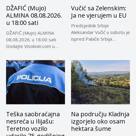
DŽAFIĆ (Mujo)
Vučić sa Zelenskim:
ALMINA 08.08.2026.
Ja ne vjerujem u EU
u 18:00 sati
Predsjednik Srbije
Aleksandar Vučić u subotu je
DŽAFIĆ (Mujo) ALMINA
ispred Palače Srbija
08.08.2026. u 18:00 sati
dočekao predsjednika...
Dodajte Visokoin.com u
omiljene izvore...
Teška saobraćajna
Na području Kladnja
nesreća u Ilijašu:
izgorjelo oko osam
Teretno vozilo
hektara šume
udarilo 75-godišnjeg