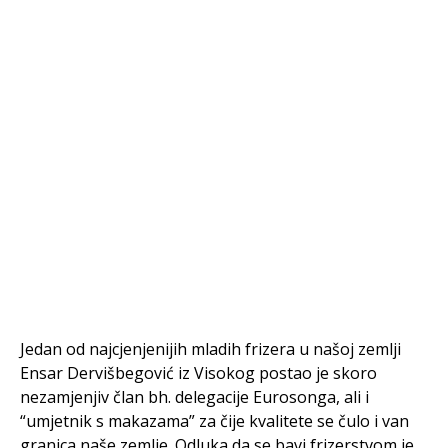
Jedan od najcjenjenijih mladih frizera u našoj zemlji
Ensar Dervišbegović iz Visokog postao je skoro
nezamjenjiv član bh. delegacije Eurosonga, ali i
“umjetnik s makazama” za čije kvalitete se čulo i van
granica naše zemlje. Odluka da se bavi frizerstvom je