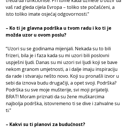
treba da funkcioniše. Pri tome kada uzmete u obzir da
vaš rad gleda cijela Evropa – toliko ste počašćeni, a
isto toliko imate osjećaj odgovornosti.”
– Ko ti je glavna podrška u tvom radu i ko ti je
možda uzor u ovom poslu?
“Uzori su se godinama mijenjali. Nekada su to bili
frizeri, bila je i faza kada su mi uzori bili poslovni
uspješni ljudi. Danas su mi uzori svi ljudi koji se bave
nekom granom umjetnosti, a i dalje imaju inspiraciju
da rade i stvaraju nešto novo. Koji su pronašli izvor u
sebi da iznova budu drugačiji, a opet svoji. Podrška?
Podrška su sve moje mušterije, svi moji prijatelji.
BRAT! Moram priznati da su žene muškarcima
najbolja podrška, istovremeno ti se dive i zahvalne su
ti.”
– Kakvi su ti planovi za budućnost?