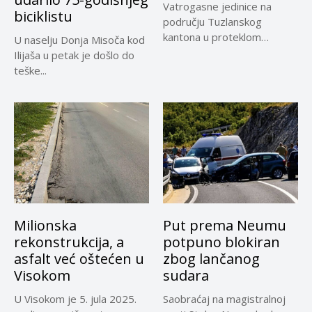
Vatrogasne jedinice na
biciklistu
području Tuzlanskog
kantona u proteklom
U naselju Donja Misoča kod
periodu imale su više...
Ilijaša u petak je došlo do
teške...
Milionska
Put prema Neumu
rekonstrukcija, a
potpuno blokiran
asfalt već oštećen u
zbog lančanog
Visokom
sudara
U Visokom je 5. jula 2025.
Saobraćaj na magistralnoj