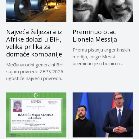
Najveća željezara iz
Preminuo otac
Afrike dolazi u BiH,
Lionela Messija
velika prilika za
Prema pisanju argentinskih
domaće kompanije
medija, Jorge Messi
preminuo je u bolnici u
Međunarodni generalni BH
Rosariju...
sajam privrede ZEPS 2026
ugostiće najveću privrednu
delegaciju iz...