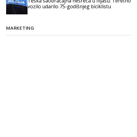
Teška saobraćajna nesreća u Ilijašu: Teretno
vozilo udarilo 75-godišnjeg biciklistu
MARKETING