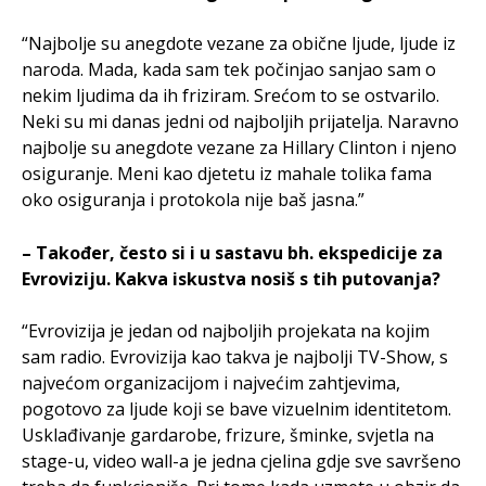
“Najbolje su anegdote vezane za obične ljude, ljude iz
naroda. Mada, kada sam tek počinjao sanjao sam o
nekim ljudima da ih friziram. Srećom to se ostvarilo.
Neki su mi danas jedni od najboljih prijatelja. Naravno
najbolje su anegdote vezane za Hillary Clinton i njeno
osiguranje. Meni kao djetetu iz mahale tolika fama
oko osiguranja i protokola nije baš jasna.”
– Također, često si i u sastavu bh. ekspedicije za
Evroviziju. Kakva iskustva nosiš s tih putovanja?
“Evrovizija je jedan od najboljih projekata na kojim
sam radio. Evrovizija kao takva je najbolji TV-Show, s
najvećom organizacijom i najvećim zahtjevima,
pogotovo za ljude koji se bave vizuelnim identitetom.
Usklađivanje gardarobe, frizure, šminke, svjetla na
stage-u, video wall-a je jedna cjelina gdje sve savršeno