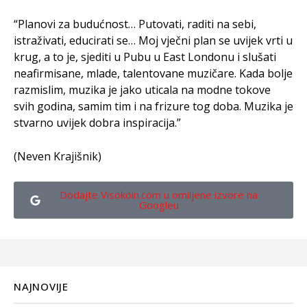
“Planovi za budućnost… Putovati, raditi na sebi,
istraživati, educirati se… Moj vječni plan se uvijek vrti u
krug, a to je, sjediti u Pubu u East Londonu i slušati
neafirmisane, mlade, talentovane muzičare. Kada bolje
razmislim, muzika je jako uticala na modne tokove
svih godina, samim tim i na frizure tog doba. Muzika je
stvarno uvijek dobra inspiracija.”
(Neven Krajišnik)
Dodajte Visokoin.com u omiljene izvore na
Googleu
NAJNOVIJE