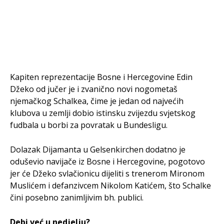
Kapiten reprezentacije Bosne i Hercegovine Edin
Džeko od jučer je i zvanično novi nogometaš
njemačkog Schalkea, čime je jedan od najvećih
klubova u zemlji dobio istinsku zvijezdu svjetskog
fudbala u borbi za povratak u Bundesligu.
Dolazak Dijamanta u Gelsenkirchen dodatno je
oduševio navijače iz Bosne i Hercegovine, pogotovo
jer će Džeko svlačionicu dijeliti s trenerom Mironom
Muslićem i defanzivcem Nikolom Katićem, što Schalke
čini posebno zanimljivim bh. publici.
Debi već u nedjelju?