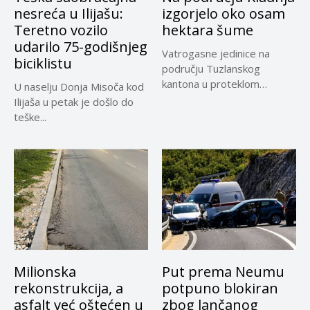
nesreća u Ilijašu:
izgorjelo oko osam
Teretno vozilo
hektara šume
udarilo 75-godišnjeg
Vatrogasne jedinice na
biciklistu
području Tuzlanskog
kantona u proteklom
U naselju Donja Misoča kod
periodu imale su više...
Ilijaša u petak je došlo do
teške...
Milionska
Put prema Neumu
rekonstrukcija, a
potpuno blokiran
asfalt već oštećen u
zbog lančanog