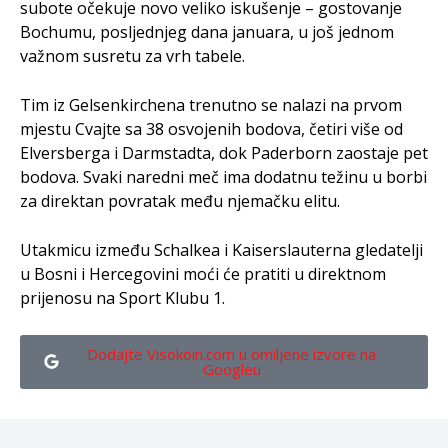
subote očekuje novo veliko iskušenje – gostovanje
Bochumu, posljednjeg dana januara, u još jednom
važnom susretu za vrh tabele.
Tim iz Gelsenkirchena trenutno se nalazi na prvom
mjestu Cvajte sa 38 osvojenih bodova, četiri više od
Elversberga i Darmstadta, dok Paderborn zaostaje pet
bodova. Svaki naredni meč ima dodatnu težinu u borbi
za direktan povratak među njemačku elitu.
Utakmicu između Schalkea i Kaiserslauterna gledatelji
u Bosni i Hercegovini moći će pratiti u direktnom
prijenosu na Sport Klubu 1.
Dodajte Visokoin.com u omiljene izvore na
Googleu