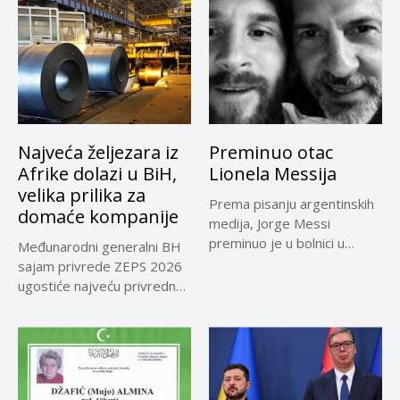
Najveća željezara iz
Preminuo otac
Afrike dolazi u BiH,
Lionela Messija
velika prilika za
Prema pisanju argentinskih
domaće kompanije
medija, Jorge Messi
preminuo je u bolnici u
Međunarodni generalni BH
Rosariju...
sajam privrede ZEPS 2026
ugostiće najveću privrednu
delegaciju iz...