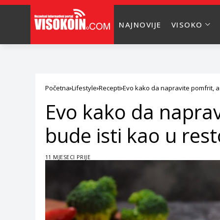
NAJNOVIJE
VISOKO
Početna
Lifestyle
Recepti
Evo kako da napravite pomfrit, a
Evo kako da naprav
bude isti kao u res
11 MJESECI PRIJE