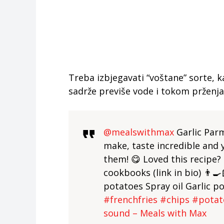
Treba izbjegavati “voštane” sorte, k
sadrže previše vode i tokom prženja
@mealswithmax
Garlic Parm
make, taste incredible and 
them! 😋 Loved this recipe?
cookbooks (link in bio) 👨‍
potatoes Spray oil Garlic 
#frenchfries
#chips
#potat
sound – Meals with Max