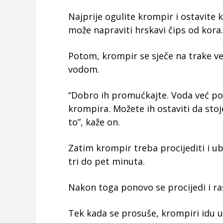
Najprije ogulite krompir i ostavite k
može napraviti hrskavi čips od kora.
Potom, krompir se sječe na trake ve
vodom.
“Dobro ih promućkajte. Voda već post
krompira. Možete ih ostaviti da stoj
to”, kaže on.
Zatim krompir treba procijediti i u
tri do pet minuta.
Nakon toga ponovo se procijedi i ras
Tek kada se prosuše, krompiri idu u 