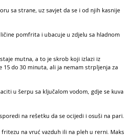
oru sa strane, uz savjet da se i od njih kasnije
ličine pomfrita i ubacuje u zdjelu sa hladnom
aje mutna, a to je skrob koji izlazi iz
e 15 do 30 minuta, ali ja nemam strpljenja za
baciti u šerpu sa ključalom vodom, gdje se kuva
poredi na rešetku da se ocijedi i osuši na pari.
fritezu na vruć vazduh ili na pleh u rerni. Maks