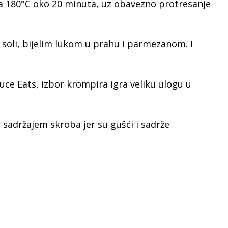
na 180°C oko 20 minuta, uz obavezno protresanje
a soli, bijelim lukom u prahu i parmezanom. I
ce Eats, izbor krompira igra veliku ulogu u
m sadržajem skroba jer su gušći i sadrže