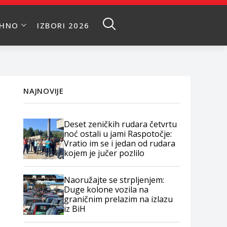
EHNO
IZBORI 2026
NAJNOVIJE
Deset zeničkih rudara četvrtu
noć ostali u jami Raspotočje:
Vratio im se i jedan od rudara
kojem je jučer pozlilo
Naoružajte se strpljenjem:
Duge kolone vozila na
graničnim prelazim na izlazu
iz BiH