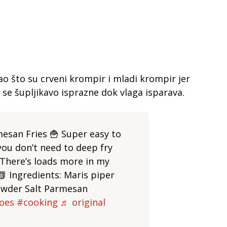
ao što su crveni krompir i mladi krompir jer
 se šupljikavo isprazne dok vlaga isparava.
esan Fries 🍟 Super easy to
you don’t need to deep fry
 There’s loads more in my
📗 Ingredients: Maris piper
powder Salt Parmesan
oes
#cooking
♬ original