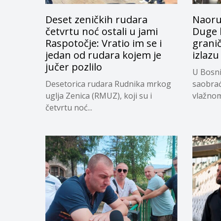
Deset zeničkih rudara
Naoruž
četvrtu noć ostali u jami
Duge 
Raspotočje: Vratio im se i
grani
jedan od rudara kojem je
izlazu
jučer pozlilo
U Bosni
Desetorica rudara Rudnika mrkog
saobrać
uglja Zenica (RMUZ), koji su i
vlažnom.
četvrtu noć...