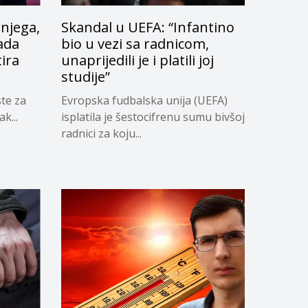
 njega,
Skandal u UEFA: “Infantino
ada
bio u vezi sa radnicom,
tira
unaprijedili je i platili joj
studije”
ste za
Evropska fudbalska unija (UEFA)
k...
isplatila je šestocifrenu sumu bivšoj
radnici za koju...