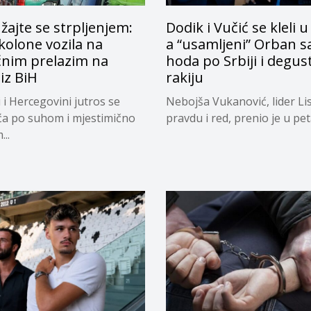
ajte se strpljenjem:
Dodik i Vučić se kleli u
kolone vozila na
a “usamljeni” Orban s
čnim prelazim na
hoda po Srbiji i degus
 iz BiH
rakiju
 i Hercegovini jutros se
Nebojša Vukanović, lider Li
a po suhom i mjestimično
pravdu i red, prenio je u peta
..