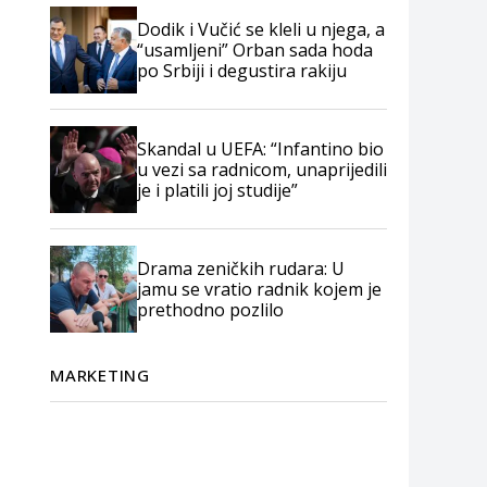
Dodik i Vučić se kleli u njega, a
“usamljeni” Orban sada hoda
po Srbiji i degustira rakiju
Skandal u UEFA: “Infantino bio
u vezi sa radnicom, unaprijedili
je i platili joj studije”
Drama zeničkih rudara: U
jamu se vratio radnik kojem je
prethodno pozlilo
MARKETING