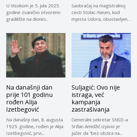
U Visokom je 5. jula 2025.
Saobraćaj na magistralnoj
godine zvanično otvoreno
cesti Stolac-Neum, kod
gradilište na dionici...
mjesta Udora, obustavljen
zbog nezgode, saopćeno...
Na današnji dan
Suljagić: Ovo nije
prije 101 godinu
istraga, već
rođen Alija
kampanja
Izetbegović
zastrašivanja
Na današnji dan, 8. augusta
Generalni sekretar SNSD-a
1925. godine, rođen je Alija
Srđan Amidžić izjavio je
Izetbegović, prvi...
jučer da “bez obzira na...