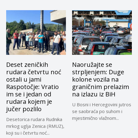
Deset zeničkih
Naoružajte se
rudara četvrtu noć
strpljenjem: Duge
ostali u jami
kolone vozila na
Raspotočje: Vratio
graničnim prelazim
im se i jedan od
na izlazu iz BiH
rudara kojem je
U Bosni i Hercegovini jutros
jučer pozlilo
se saobraća po suhom i
mjestimično vlažnom...
Desetorica rudara Rudnika
mrkog uglja Zenica (RMUZ),
koji su i četvrtu noć...