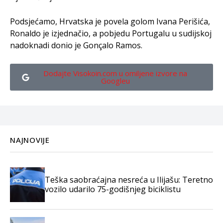
Podsjećamo, Hrvatska je povela golom Ivana Perišića,
Ronaldo je izjednačio, a pobjedu Portugalu u sudijskoj
nadoknadi donio je Gonçalo Ramos.
Dodajte Visokoin.com u omiljene izvore na
Googleu
NAJNOVIJE
Teška saobraćajna nesreća u Ilijašu: Teretno
vozilo udarilo 75-godišnjeg biciklistu