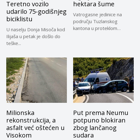
Teretno vozilo
hektara šume
udarilo 75-godišnjeg
Vatrogasne jedinice na
biciklistu
području Tuzlanskog
kantona u proteklom
U naselju Donja Misoča kod
periodu imale su više...
Ilijaša u petak je došlo do
teške...
Milionska
Put prema Neumu
rekonstrukcija, a
potpuno blokiran
asfalt već oštećen u
zbog lančanog
Visokom
sudara