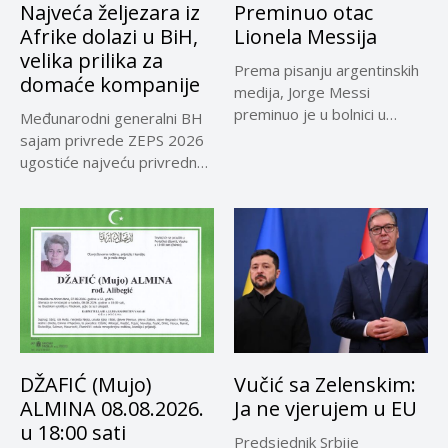
Najveća željezara iz
Preminuo otac
Afrike dolazi u BiH,
Lionela Messija
velika prilika za
Prema pisanju argentinskih
domaće kompanije
medija, Jorge Messi
preminuo je u bolnici u
Međunarodni generalni BH
Rosariju...
sajam privrede ZEPS 2026
ugostiće najveću privrednu
delegaciju iz...
DŽAFIĆ (Mujo)
Vučić sa Zelenskim:
ALMINA 08.08.2026.
Ja ne vjerujem u EU
u 18:00 sati
Predsjednik Srbije