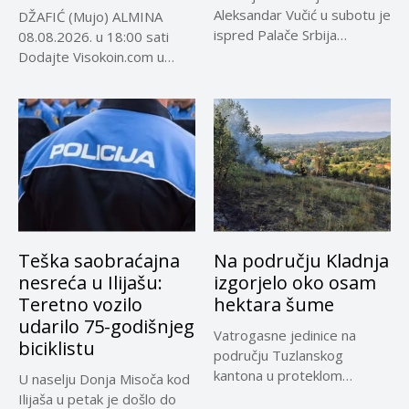
Aleksandar Vučić u subotu je
DŽAFIĆ (Mujo) ALMINA
ispred Palače Srbija
08.08.2026. u 18:00 sati
dočekao predsjednika...
Dodajte Visokoin.com u
omiljene izvore...
Teška saobraćajna
Na području Kladnja
nesreća u Ilijašu:
izgorjelo oko osam
Teretno vozilo
hektara šume
udarilo 75-godišnjeg
Vatrogasne jedinice na
biciklistu
području Tuzlanskog
kantona u proteklom
U naselju Donja Misoča kod
periodu imale su više...
Ilijaša u petak je došlo do