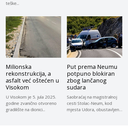
teške...
Milionska
Put prema Neumu
rekonstrukcija, a
potpuno blokiran
asfalt već oštećen u
zbog lančanog
Visokom
sudara
U Visokom je 5. jula 2025.
Saobraćaj na magistralnoj
godine zvanično otvoreno
cesti Stolac-Neum, kod
gradilište na dionici...
mjesta Udora, obustavljen
zbog nezgode, saopćeno...