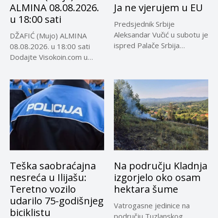
ALMINA 08.08.2026.
Ja ne vjerujem u EU
u 18:00 sati
Predsjednik Srbije
Aleksandar Vučić u subotu je
DŽAFIĆ (Mujo) ALMINA
ispred Palače Srbija
08.08.2026. u 18:00 sati
dočekao predsjednika...
Dodajte Visokoin.com u
omiljene izvore...
Teška saobraćajna
Na području Kladnja
nesreća u Ilijašu:
izgorjelo oko osam
Teretno vozilo
hektara šume
udarilo 75-godišnjeg
Vatrogasne jedinice na
biciklistu
području Tuzlanskog