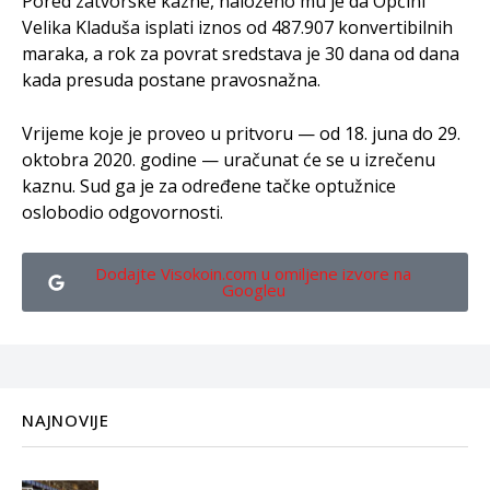
Pored zatvorske kazne, naloženo mu je da Općini
Velika Kladuša isplati iznos od 487.907 konvertibilnih
maraka, a rok za povrat sredstava je 30 dana od dana
kada presuda postane pravosnažna.
Vrijeme koje je proveo u pritvoru — od 18. juna do 29.
oktobra 2020. godine — uračunat će se u izrečenu
kaznu. Sud ga je za određene tačke optužnice
oslobodio odgovornosti.
Dodajte Visokoin.com u omiljene izvore na
Googleu
NAJNOVIJE