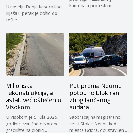
kantona u proteklom
U naselju Donja Misoča kod
periodu imale su više...
Ilijaša u petak je došlo do
teške...
Milionska
Put prema Neumu
rekonstrukcija, a
potpuno blokiran
asfalt već oštećen u
zbog lančanog
Visokom
sudara
U Visokom je 5. jula 2025.
Saobraćaj na magistralnoj
godine zvanično otvoreno
cesti Stolac-Neum, kod
gradilište na dionici...
mjesta Udora, obustavljen