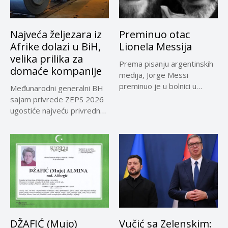
Najveća željezara iz
Preminuo otac
Afrike dolazi u BiH,
Lionela Messija
velika prilika za
Prema pisanju argentinskih
domaće kompanije
medija, Jorge Messi
preminuo je u bolnici u
Međunarodni generalni BH
Rosariju...
sajam privrede ZEPS 2026
ugostiće najveću privrednu
delegaciju iz...
DŽAFIĆ (Mujo)
Vučić sa Zelenskim: