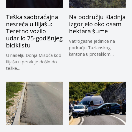
Teška saobraćajna
Na području Kladnja
nesreća u Ilijašu:
izgorjelo oko osam
Teretno vozilo
hektara šume
udarilo 75-godišnjeg
Vatrogasne jedinice na
biciklistu
području Tuzlanskog
kantona u proteklom
U naselju Donja Misoča kod
periodu imale su više...
Ilijaša u petak je došlo do
teške...