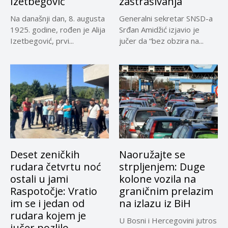
Izetbegović
zastrašivanja
Na današnji dan, 8. augusta
Generalni sekretar SNSD-a
1925. godine, rođen je Alija
Srđan Amidžić izjavio je
Izetbegović, prvi...
jučer da “bez obzira na...
Deset zeničkih
Naoružajte se
rudara četvrtu noć
strpljenjem: Duge
ostali u jami
kolone vozila na
Raspotočje: Vratio
graničnim prelazim
im se i jedan od
na izlazu iz BiH
rudara kojem je
U Bosni i Hercegovini jutros
jučer pozlilo