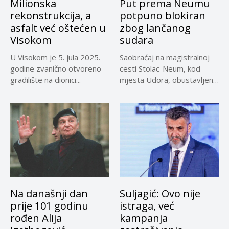
Milionska
Put prema Neumu
rekonstrukcija, a
potpuno blokiran
asfalt već oštećen u
zbog lančanog
Visokom
sudara
U Visokom je 5. jula 2025.
Saobraćaj na magistralnoj
godine zvanično otvoreno
cesti Stolac-Neum, kod
gradilište na dionici...
mjesta Udora, obustavljen
zbog nezgode, saopćeno...
Na današnji dan
Suljagić: Ovo nije
prije 101 godinu
istraga, već
rođen Alija
kampanja