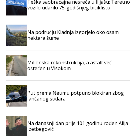
Teška saobraćajna nesreća u Ilijašu: Teretno
vozilo udarilo 75-godišnjeg biciklistu
Na području Kladnja izgorjelo oko osam
hektara šume
Milionska rekonstrukcija, a asfalt već
oštećen u Visokom
Put prema Neumu potpuno blokiran zbog
lančanog sudara
Na današnji dan prije 101 godinu rođen Alija
Izetbegović