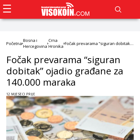
Bosna i
Crna
Početna
Fočak prevarama “siguran dobitak”
Hercegovina
Hronika
ojadio građane za 140.000 maraka
Fočak prevarama “siguran
dobitak” ojadio građane za
140.000 maraka
12 MJESECI PRIJE