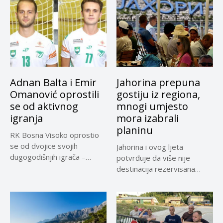
Adnan Balta i Emir
Jahorina prepuna
Omanović oprostili
gostiju iz regiona,
se od aktivnog
mnogi umjesto
igranja
mora izabrali
planinu
RK Bosna Visoko oprostio
se od dvojice svojih
Jahorina i ovog ljeta
dugogodišnjih igrača –
potvrđuje da više nije
Adnana...
destinacija rezervisana
samo za...