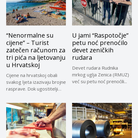
“Nenormalne su
U jami “Raspotočje”
cijene” – Turist
petu noć prenoćilo
zatečen računom za
devet zeničkih
tri pića na ljetovanju
rudara
u Hrvatskoj
Devet rudara Rudnika
mrkog uglja Zenica (RMUZ)
Cijene na hrvatskoj obali
već su petu noć prenoćili...
svakog ljeta izazivaju brojne
rasprave. Dok ugostitelji
upozoravaju...