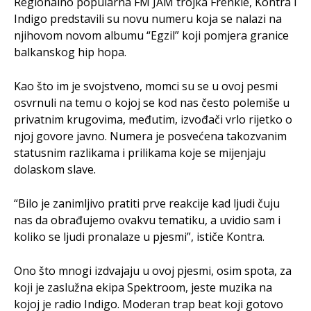
Regionalno popularna FM JAM trojka Frenkie, Kontra i
Indigo predstavili su novu numeru koja se nalazi na
njihovom novom albumu “Egzil” koji pomjera granice
balkanskog hip hopa.
Kao što im je svojstveno, momci su se u ovoj pesmi
osvrnuli na temu o kojoj se kod nas često polemiše u
privatnim krugovima, međutim, izvođači vrlo rijetko o
njoj govore javno. Numera je posvećena takozvanim
statusnim razlikama i prilikama koje se mijenjaju
dolaskom slave.
“Bilo je zanimljivo pratiti prve reakcije kad ljudi čuju
nas da obrađujemo ovakvu tematiku, a uvidio sam i
koliko se ljudi pronalaze u pjesmi”, ističe Kontra.
Ono što mnogi izdvajaju u ovoj pjesmi, osim spota, za
koji je zaslužna ekipa Spektroom, jeste muzika na
kojoj je radio Indigo. Moderan trap beat koji gotovo