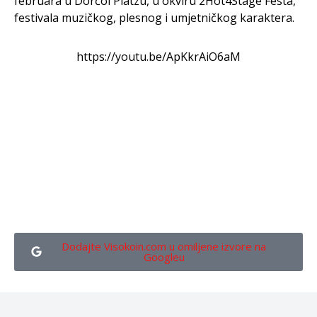
februara u Dorćol Platzu, u okviru 2Hot4Stage Festa,
festivala muzičkog, plesnog i umjetničkog karaktera.
https://youtu.be/ApKkrAiO6aM
Dodajte Visokoin.com u omiljene izvore na
Googleu