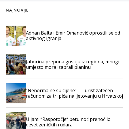
NAJNOVIJE
Adnan Balta i Emir Omanović oprostili se od
aktivnog igranja
Jahorina prepuna gostiju iz regiona, mnogi
umjesto mora izabrali planinu
“Nenormalne su cijene” – Turist zatečen
računom za tri pića na ljetovanju u Hrvatskoj
U jami “Raspotočje” petu noć prenoćilo
devet zeničkih rudara