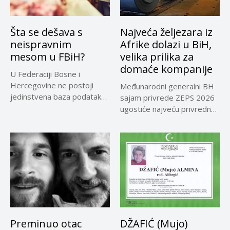
Šta se dešava s
Najveća željezara iz
neispravnim
Afrike dolazi u BiH,
mesom u FBiH?
velika prilika za
domaće kompanije
U Federaciji Bosne i
Hercegovine ne postoji
Međunarodni generalni BH
jedinstvena baza podataka
sajam privrede ZEPS 2026
o kontrolama,...
ugostiće najveću privrednu
delegaciju iz...
Preminuo otac
DŽAFIĆ (Mujo)