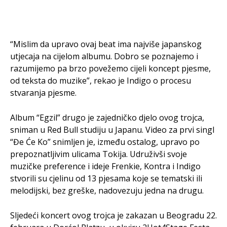
“Mislim da upravo ovaj beat ima najviše japanskog
utjecaja na cijelom albumu. Dobro se poznajemo i
razumijemo pa brzo povežemo cijeli koncept pjesme,
od teksta do muzike”, rekao je Indigo o procesu
stvaranja pjesme.
Album “Egzil” drugo je zajedničko djelo ovog trojca,
sniman u Red Bull studiju u Japanu. Video za prvi singl
“Đe Će Ko” snimljen je, između ostalog, upravo po
prepoznatljivim ulicama Tokija. Udruživši svoje
muzičke preference i ideje Frenkie, Kontra i Indigo
stvorili su cjelinu od 13 pjesama koje se tematski ili
melodijski, bez greške, nadovezuju jedna na drugu.
Sljedeći koncert ovog trojca je zakazan u Beogradu 22.