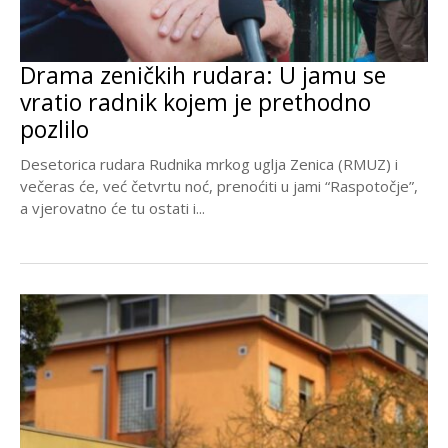
Drama zeničkih rudara: U jamu se
vratio radnik kojem je prethodno
pozlilo
Desetorica rudara Rudnika mrkog uglja Zenica (RMUZ) i
večeras će, već četvrtu noć, prenoćiti u jami “Raspotočje”,
a vjerovatno će tu ostati i...