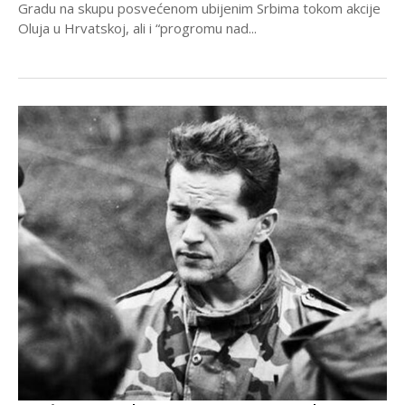
Gradu na skupu posvećenom ubijenim Srbima tokom akcije
Oluja u Hrvatskoj, ali i “progromu nad...