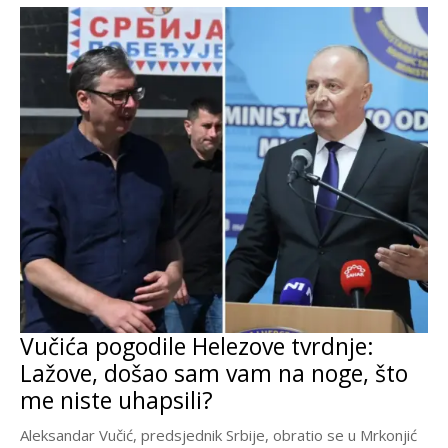
Vučića pogodile Helezove tvrdnje:
Lažove, došao sam vam na noge, što
me niste uhapsili?
Aleksandar Vučić, predsjednik Srbije, obratio se u Mrkonjić