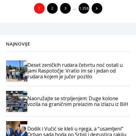
1
2
3
…
1.358
NAJNOVIJE
Deset zeničkih rudara četvrtu noć ostali u
jami Raspotočje: Vratio im se i jedan od
rudara kojem je jučer pozlilo
Naoružajte se strpljenjem: Duge kolone
vozila na graničnim prelazim na izlazu iz BiH
Dodik i Vučić se kleli u njega, a “usamljeni”
Orban sada hoda po Srbiji i degustira rakiju