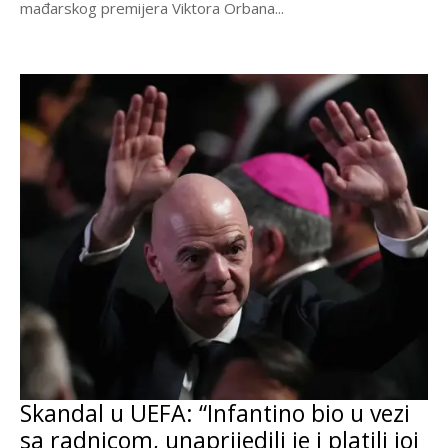
mađarskog premijera Viktora Orbana...
Skandal u UEFA: “Infantino bio u vezi
sa radnicom, unaprijedili je i platili joj