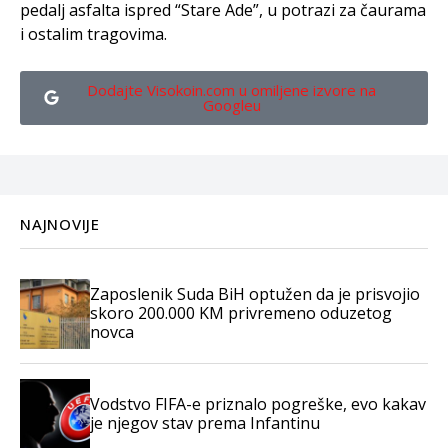
pedalj asfalta ispred “Stare Ade”, u potrazi za čaurama
i ostalim tragovima.
Dodajte Visokoin.com u omiljene izvore na
Googleu
NAJNOVIJE
Zaposlenik Suda BiH optužen da je prisvojio
skoro 200.000 KM privremeno oduzetog
novca
Vodstvo FIFA-e priznalo pogreške, evo kakav
je njegov stav prema Infantinu