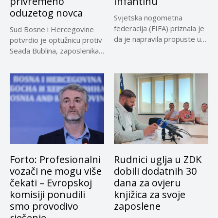
privremeno
Infantinu
oduzetog novca
Svjetska nogometna
federacija (FIFA) priznala je
Sud Bosne i Hercegovine
da je napravila propuste u
potvrdio je optužnicu protiv
vezi...
Seada Bublina, zaposlenika
Suda...
Forto: Profesionalni
Rudnici uglja u ZDK
vozači ne mogu više
dobili dodatnih 30
čekati – Evropskoj
dana za ovjeru
komisiji ponudili
knjižica za svoje
smo provodivo
zaposlene
rješenje