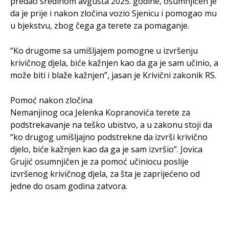
predao sredinom avgusta 2025. godine, osumnjičen je
da je prije i nakon zločina vozio Sjenicu i pomogao mu
u bjekstvu, zbog čega ga terete za pomaganje.
“Ko drugome sa umišljajem pomogne u izvršenju
krivičnog djela, biće kažnjen kao da ga je sam učinio, a
može biti i blaže kažnjen”, jasan je Krivični zakonik RS.
Pomoć nakon zločina
Nemanjinog oca Jelenka Kopranovića terete za
podstrekavanje na teško ubistvo, a u zakonu stoji da
“ko drugog umišljajno podstrekne da izvrši krivično
djelo, biće kažnjen kao da ga je sam izvršio”. Jovica
Grujić osumnjičen je za pomoć učiniocu poslije
izvršenog krivičnog djela, za šta je zaprijećeno od
jedne do osam godina zatvora.