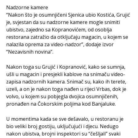
Nadzorne kamere
“Nakon što je osumnjičeni Sjenica ubio Kostića, Grujić
je, svjestan da su nadzorne kamere mogle snimiti
ubistvo, zajedno sa Kopranovićem, od osoblja
restorana zatražio da otključaju magacin, u kojem se
nalazila oprema za video-nadzor”, dodaje izvor
“Nezavisnih novina”.
Nakon toga su Grujić i Kopranović, kako se sumnja,
ušli u magacin i presjekli kablove na snimaču video-
zapisa nadzornih kamera. Snimač su, kako ih terete,
uzeli, a on je nakon toga nađen u rijeci Vrbas, dok je
volvo, u kojem su pobjegla dvojica osumnjičenih,
pronađen na Čokorskim poljima kod Banjaluke.
U momentima kada se sve dešavalo, u restoranu je
bio veliki broj gostiju, uključujući i djecu. Nedugo
nakon ubistva, brojni inspektori su “češljali” svaki