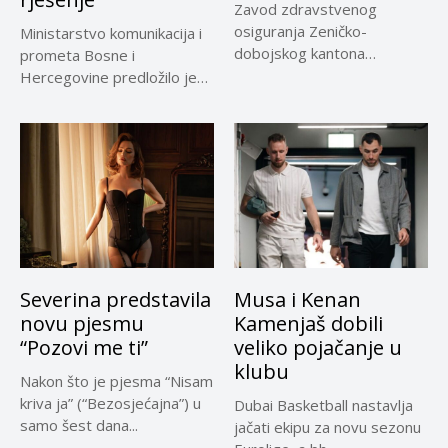
Zavod zdravstvenog
osiguranja Zeničko-
Ministarstvo komunikacija i
dobojskog kantona
prometa Bosne i
omogućio je dodatni rok od
Hercegovine predložilo je
30 dana...
Evropskoj komisiji
privremeno...
Severina predstavila
Musa i Kenan
novu pjesmu
Kamenjaš dobili
“Pozovi me ti”
veliko pojačanje u
klubu
Nakon što je pjesma “Nisam
kriva ja” (“Bezosjećajna”) u
Dubai Basketball nastavlja
samo šest dana...
jačati ekipu za novu sezonu