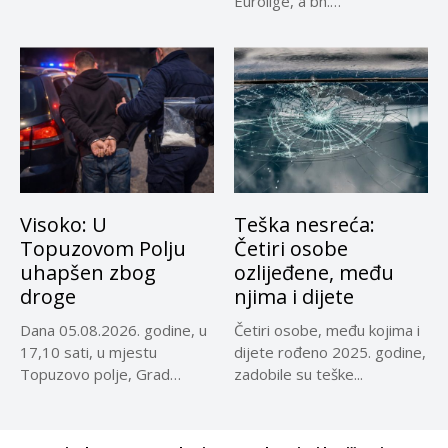
Eurolige, a bh.
reprezentativci...
Visoko: U
Teška nesreća:
Topuzovom Polju
Četiri osobe
uhapšen zbog
ozlijeđene, među
droge
njima i dijete
Dana 05.08.2026. godine, u
Četiri osobe, među kojima i
17,10 sati, u mjestu
dijete rođeno 2025. godine,
Topuzovo polje, Grad
zadobile su teške...
Visoko,...