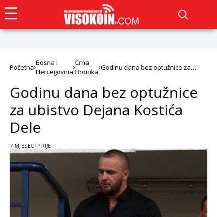
Bosna i
Crna
Početna
Godinu dana bez optužnice za
Hercegovina
Hronika
ubistvo Dejana Kostića Dele
Godinu dana bez optužnice
za ubistvo Dejana Kostića
Dele
7 MJESECI PRIJE