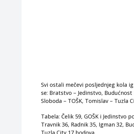
Svi ostali mečevi posljednjeg kola i
se: Bratstvo – Jedinstvo, Budućnost 
Sloboda – TOŠK, Tomislav – Tuzla Cit
Tabela: Čelik 59, GOŠK i Jedinstvo p
Travnik 36, Radnik 35, Igman 32, Bud
Tuzla City 17 bodova.