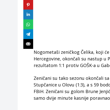
Nogometaši zeničkog Čelika, koji će 
Hercegovine, okončali su nastup u P
rezultatom 1:1 protiv GOŠK-a u Gabe
Zeničani su tako sezonu okončali 
Stupčanice u Olovu (1:3), a s 59 bodo
FBiH. Zeničani su golom Brune Jenjić
samo dvije minute kasnije poravnao z