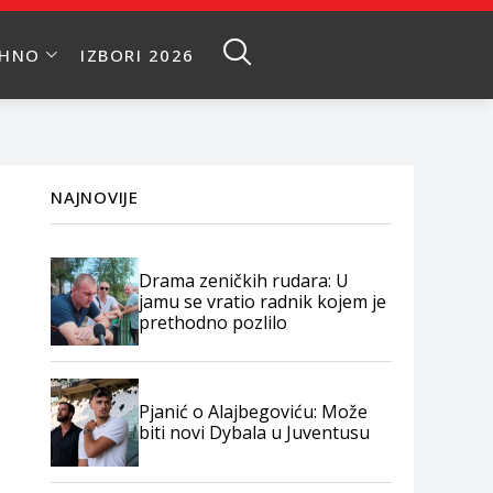
EHNO
IZBORI 2026
NAJNOVIJE
Drama zeničkih rudara: U
jamu se vratio radnik kojem je
prethodno pozlilo
Pjanić o Alajbegoviću: Može
biti novi Dybala u Juventusu