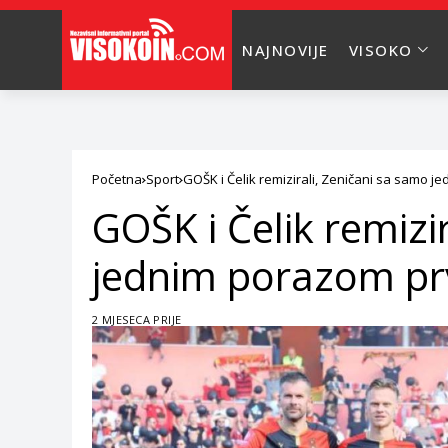
NAJNOVIJE
VISOKO
Početna
Sport
GOŠK i Čelik remizirali, Zeničani sa samo j
GOŠK i Čelik remizi
jednim porazom prv
2 MJESECA PRIJE