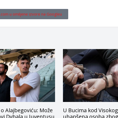
.com u omiljene izvore na Googleu
 o Alajbegoviću: Može
U Bucima kod Visokog
ovi Dybala u Juventusu
uhapšena osoba zbo