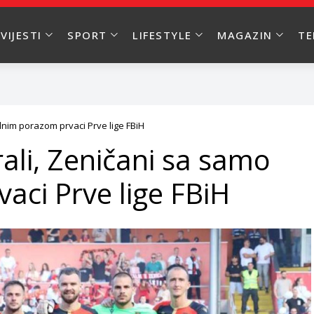
VIJESTI
SPORT
LIFESTYLE
MAGAZIN
T
ednim porazom prvaci Prve lige FBiH
rali, Zeničani sa samo
aci Prve lige FBiH