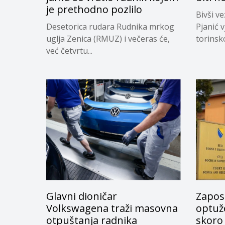
je prethodno pozlilo
Bivši v
Desetorica rudara Rudnika mrkog
Pjanić v
uglja Zenica (RMUZ) i večeras će,
torinsk
već četvrtu...
Glavni dioničar
Zapos
Volkswagena traži masovna
optuže
otpuštanja radnika
skoro