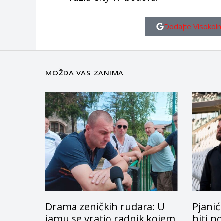
Dodajte Visokoin
MOŽDA VAS ZANIMA
Drama zeničkih rudara: U
Pjanić
jamu se vratio radnik kojem
biti n