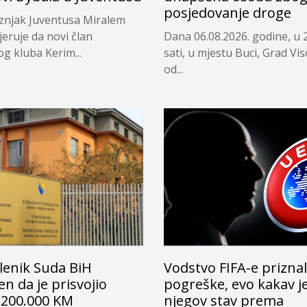
posjedovanje droge
eznjak Juventusa Miralem
jeruje da novi član
Dana 06.08.2026. godine, u 
og kluba Kerim...
sati, u mjestu Buci, Grad Vi
od...
lenik Suda BiH
Vodstvo FIFA-e prizna
n da je prisvojio
pogreške, evo kakav j
 200.000 KM
njegov stav prema