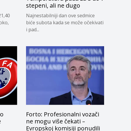
stepeni, ali ne dugo
21,40
Najnestabilniji dan ove sedmice
soko,
biće subota kada se može očekivati
i pad...
lo
Forto: Profesionalni vozači
e
ne mogu više čekati –
Evropskoj komisiji ponudili