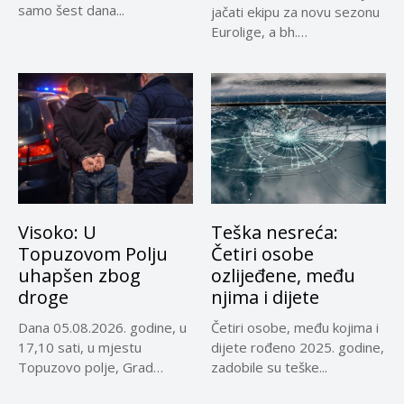
samo šest dana...
jačati ekipu za novu sezonu
Eurolige, a bh.
reprezentativci...
Visoko: U
Teška nesreća:
Topuzovom Polju
Četiri osobe
uhapšen zbog
ozlijeđene, među
droge
njima i dijete
Dana 05.08.2026. godine, u
Četiri osobe, među kojima i
17,10 sati, u mjestu
dijete rođeno 2025. godine,
Topuzovo polje, Grad
zadobile su teške...
Visoko,...