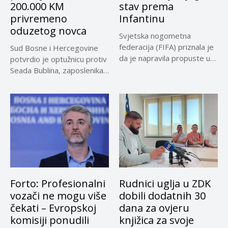
200.000 KM
stav prema
privremeno
Infantinu
oduzetog novca
Svjetska nogometna
federacija (FIFA) priznala je
Sud Bosne i Hercegovine
da je napravila propuste u
potvrdio je optužnicu protiv
vezi...
Seada Bublina, zaposlenika
Suda...
Forto: Profesionalni
Rudnici uglja u ZDK
vozači ne mogu više
dobili dodatnih 30
čekati – Evropskoj
dana za ovjeru
komisiji ponudili
knjižica za svoje