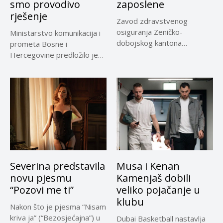
smo provodivo
zaposlene
rješenje
Zavod zdravstvenog
osiguranja Zeničko-
Ministarstvo komunikacija i
dobojskog kantona
prometa Bosne i
omogućio je dodatni rok od
Hercegovine predložilo je
30 dana...
Evropskoj komisiji
privremeno...
Severina predstavila
Musa i Kenan
novu pjesmu
Kamenjaš dobili
“Pozovi me ti”
veliko pojačanje u
klubu
Nakon što je pjesma “Nisam
kriva ja” (“Bezosjećajna”) u
Dubai Basketball nastavlja