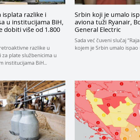
 isplata razlike i
Srbin koji je umalo isp
a u institucijama BiH,
aviona tuži Ryanair, B
e dobiti više od 1.800
General Electric
Sada već čuveni slučaj “Raja
retroaktivne razlike u
kojem je Srbin umalo ispao iz
i za plate službenicima u
 institucijama BiH...