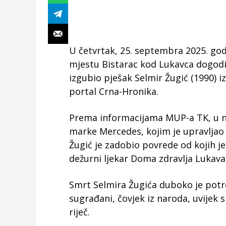
U četvrtak, 25. septembra 2025. god
mjestu Bistarac kod Lukavca dogodil
izgubio pješak Selmir Žugić (1990) 
portal Crna-Hronika.
Prema informacijama MUP-a TK, u ne
marke Mercedes, kojim je upravljao S.
Žugić je zadobio povrede od kojih j
dežurni ljekar Doma zdravlja Lukava
Smrt Selmira Žugića duboko je potre
sugrađani, čovjek iz naroda, uvijek 
riječ.