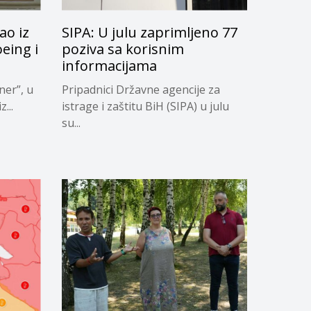
ao iz
SIPA: U julu zaprimljeno 77
oeing i
poziva sa korisnim
informacijama
ner”, u
Pripadnici Državne agencije za
...
istrage i zaštitu BiH (SIPA) u julu
su...