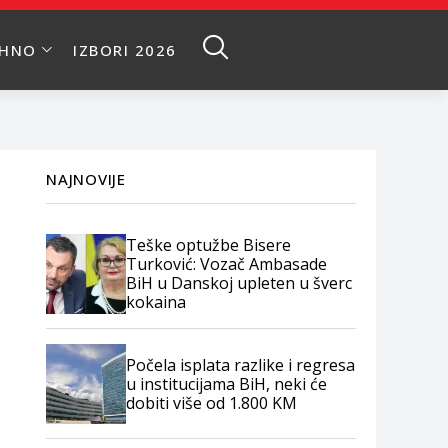
EHNO
IZBORI 2026
NAJNOVIJE
Teške optužbe Bisere
Turković: Vozač Ambasade
BiH u Danskoj upleten u šverc
kokaina
Počela isplata razlike i regresa
u institucijama BiH, neki će
dobiti više od 1.800 KM