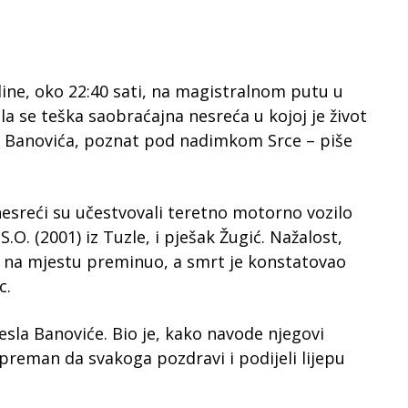
ine, oko 22:40 sati, na magistralnom putu u
a se teška saobraćajna nesreća u kojoj je život
iz Banovića, poznat pod nadimkom Srce – piše
sreći su učestvovali teretno motorno vozilo
O. (2001) iz Tuzle, i pješak Žugić. Nažalost,
e na mjestu preminuo, a smrt je konstatovao
c.
sla Banoviće. Bio je, kako navode njegovi
spreman da svakoga pozdravi i podijeli lijepu