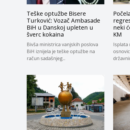
Teške optužbe Bisere
Počela
Turković: Vozač Ambasade
regres
BiH u Danskoj upleten u
neki ć
šverc kokaina
KM
Bivša ministrica vanjskih poslova
Isplata 
BiH iznijela je teške optužbe na
osnovic
račun sadašnjeg...
državnim