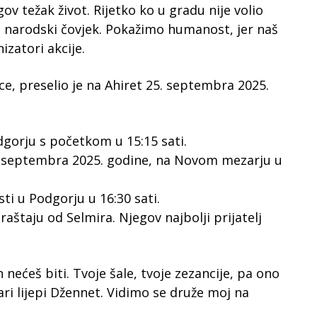
gov težak život. Rijetko ko u gradu nije volio
io narodski čovjek. Pokažimo humanost, jer naš
nizatori akcije.
ce, preselio je na Ahiret 25. septembra 2025.
dgorju s početkom u 15:15 sati.
8. septembra 2025. godine, na Novom mezarju u
ti u Podgorju u 16:30 sati.
raštaju od Selmira. Njegov najbolji prijatelj
nećeš biti. Tvoje šale, tvoje zezancije, pa ono
ari lijepi Džennet. Vidimo se druže moj na