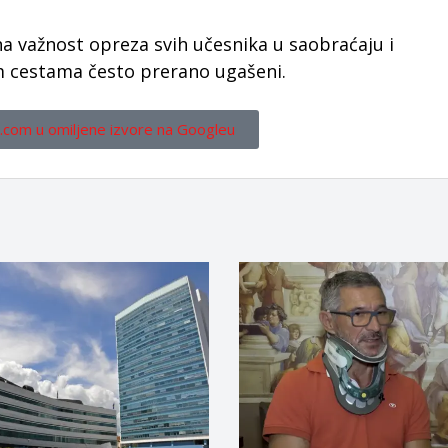
a važnost opreza svih učesnika u saobraćaju i
im cestama često prerano ugašeni.
.com u omiljene izvore na Googleu