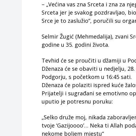
– „Većina vas zna Srceta i zna za nje
Srceta jer je svakog pozdravljao, b
Srce je to zaslužio“, poručili su orga
Selmir Žugić (Mehmedalija), zvani Sr
godine u 35. godini života.
Tevhid će se proučiti u džamiji u Po
Dženaza će se obaviti u nedjelju, 2
Podgorju, s početkom u 16:45 sati.
Dženaza će polaziti ispred kuće žalos
Prijatelji i sugrađani se emotivno op
uputio je potresnu poruku:
„Selko druže moj, nikada zaboravljen 
tvoje ‘Gazijoooo’… Neka ti Allah pod
nekome boljem mjestu“