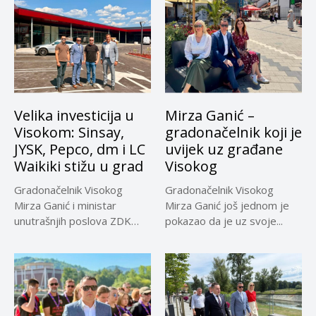
Velika investicija u
Mirza Ganić –
Visokom: Sinsay,
gradonačelnik koji je
JYSK, Pepco, dm i LC
uvijek uz građane
Waikiki stižu u grad
Visokog
Gradonačelnik Visokog
Gradonačelnik Visokog
Mirza Ganić i ministar
Mirza Ganić još jednom je
unutrašnjih poslova ZDK
pokazao da je uz svoje...
Emir Vračo obišli...