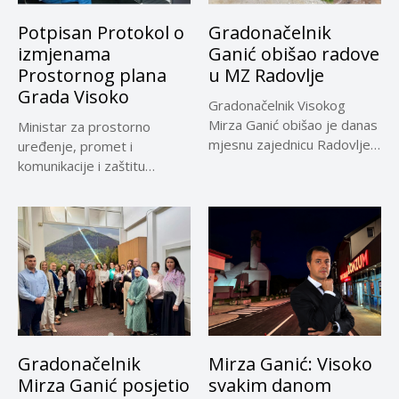
Potpisan Protokol o
Gradonačelnik
izmjenama
Ganić obišao radove
Prostornog plana
u MZ Radovlje
Grada Visoko
Gradonačelnik Visokog
Mirza Ganić obišao je danas
Ministar za prostorno
mjesnu zajednicu Radovlje,
uređenje, promet i
gdje su...
komunikacije i zaštitu
okoline Zeničko-dobojskog
kantona...
Gradonačelnik
Mirza Ganić: Visoko
Mirza Ganić posjetio
svakim danom