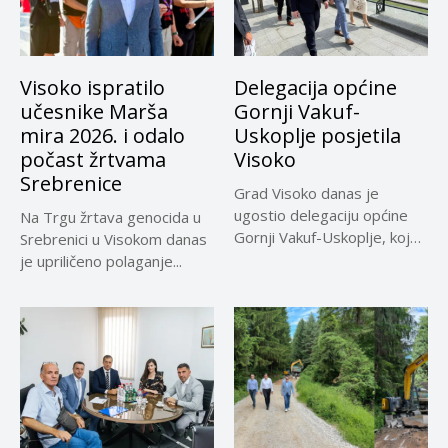
Visoko ispratilo
Delegacija općine
učesnike Marša
Gornji Vakuf-
mira 2026. i odalo
Uskoplje posjetila
počast žrtvama
Visoko
Srebrenice
Grad Visoko danas je
ugostio delegaciju općine
Na Trgu žrtava genocida u
Gornji Vakuf-Uskoplje, koju
Srebrenici u Visokom danas
su predvodili...
je upriličeno polaganje...