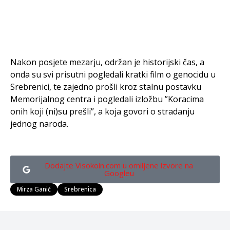
Nakon posjete mezarju, održan je historijski čas, a
onda su svi prisutni pogledali kratki film o genocidu u
Srebrenici, te zajedno prošli kroz stalnu postavku
Memorijalnog centra i pogledali izložbu ”Koracima
onih koji (ni)su prešli”, a koja govori o stradanju
jednog naroda.
Dodajte Visokoin.com u omiljene izvore na
Googleu
Mirza Ganić
Srebrenica