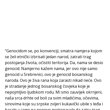
“Genocidom se, po konvenciji, smatra namjera kojom
se želi etnički izbrisati jedan narod, zatrati trag
postojanja života, očistiti teritorija. Da, nama se desio
genocid. Namjerno kažem nama, jer ovo nije samo
genocid u Srebrenici, ovo je genocid bosanskog
naroda. Ovo je živa rana koja zarasti nikad neće. Ovo
je stradanje jednog bosanskog čovjeka koje je
nepojmljivo ljudskom rodu. Mi smo zauvijek okrnjeni,
naša srca drhte od boli za svim mladićima, očevima,
sinovima koje su srpske zvijeri kukavički ubile s leđa i
bacale u jame pa ponovo prekopavale da zatru trag