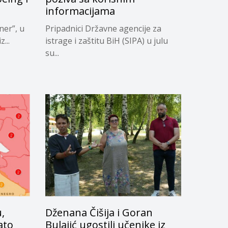
informacijama
ner”, u
Pripadnici Državne agencije za
...
istrage i zaštitu BiH (SIPA) u julu
su...
,
Dženana Čišija i Goran
ato
Bulajić ugostili učenike iz