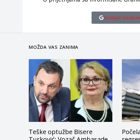
Dodajte Visokoin
MOŽDA VAS ZANIMA
Teške optužbe Bisere
Počela
Turković: Vozač Ambasade
regres