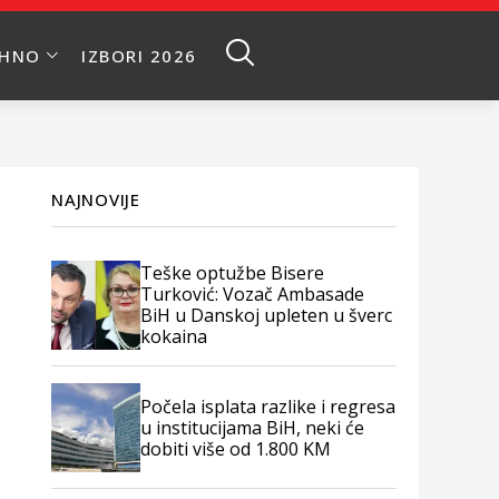
EHNO
IZBORI 2026
NAJNOVIJE
Teške optužbe Bisere
Turković: Vozač Ambasade
BiH u Danskoj upleten u šverc
kokaina
Počela isplata razlike i regresa
u institucijama BiH, neki će
dobiti više od 1.800 KM