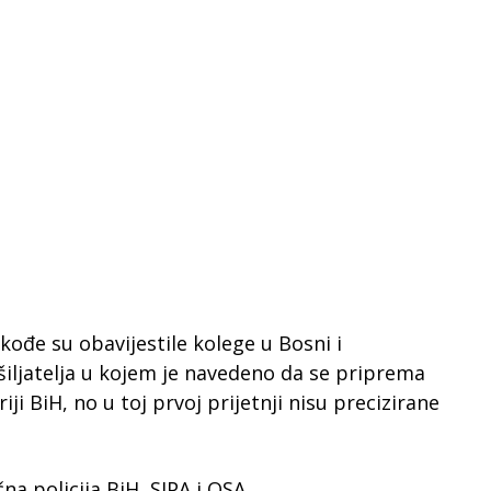
akođe su obavijestile kolege u Bosni i
ljatelja u kojem je navedeno da se priprema
ji BiH, no u toj prvoj prijetnji nisu precizirane
a policija BiH, SIPA i OSA.