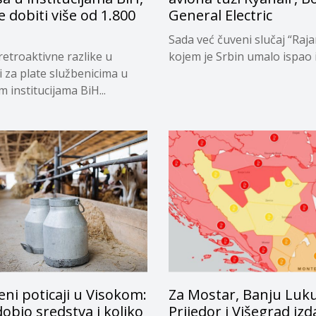
e dobiti više od 1.800
General Electric
Sada već čuveni slučaj “Raja
retroaktivne razlike u
kojem je Srbin umalo ispao iz
i za plate službenicima u
 institucijama BiH...
eni poticaji u Visokom:
Za Mostar, Banju Luku
dobio sredstva i koliko
Prijedor i Višegrad izd