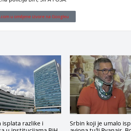
.com u omiljene izvore na Googleu
 isplata razlike i
Srbin koji je umalo isp
a u institucijama BiH,
aviona tuži Ryanair, B