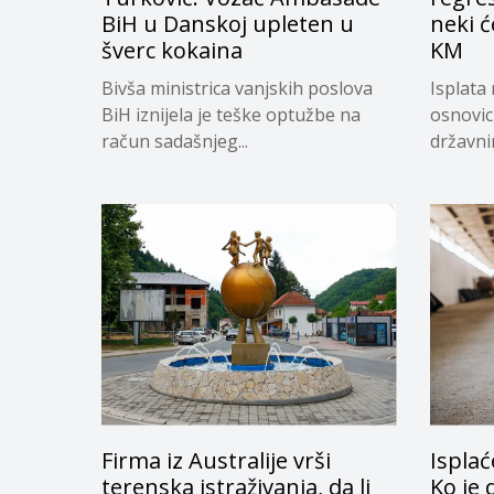
BiH u Danskoj upleten u
neki ć
šverc kokaina
KM
Bivša ministrica vanjskih poslova
Isplata 
BiH iznijela je teške optužbe na
osnovic
račun sadašnjeg...
državnim
Firma iz Australije vrši
Isplać
terenska istraživanja, da li
Ko je 