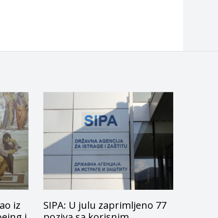
ao iz
SIPA: U julu zaprimljeno 77
oeing i
poziva sa korisnim