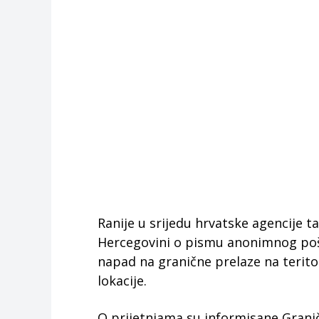
Ranije u srijedu hrvatske agencije t
Hercegovini o pismu anonimnog poši
napad na granične prelaze na teritori
lokacije.
O prijetnjama su informisane Graničn