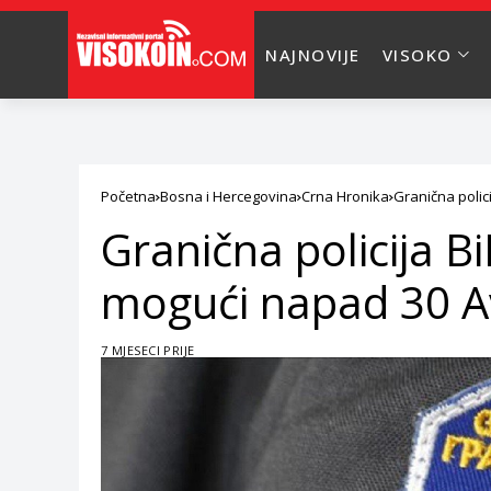
NAJNOVIJE
VISOKO
Početna
Bosna i Hercegovina
Crna Hronika
Granična poli
Granična policija 
mogući napad 30 A
7 MJESECI PRIJE