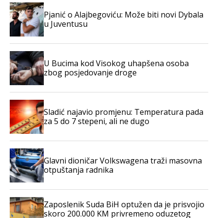
Pjanić o Alajbegoviću: Može biti novi Dybala
u Juventusu
U Bucima kod Visokog uhapšena osoba
zbog posjedovanje droge
Sladić najavio promjenu: Temperatura pada
za 5 do 7 stepeni, ali ne dugo
Glavni dioničar Volkswagena traži masovna
otpuštanja radnika
Zaposlenik Suda BiH optužen da je prisvojio
skoro 200.000 KM privremeno oduzetog