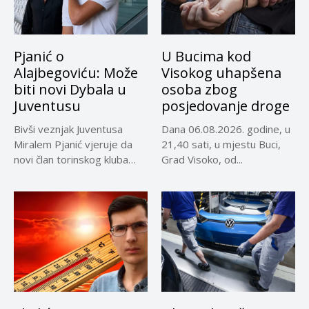
Pjanić o
U Bucima kod
Alajbegoviću: Može
Visokog uhapšena
biti novi Dybala u
osoba zbog
Juventusu
posjedovanje droge
Bivši veznjak Juventusa
Dana 06.08.2026. godine, u
Miralem Pjanić vjeruje da
21,40 sati, u mjestu Buci,
novi član torinskog kluba
Grad Visoko, od...
Kerim...