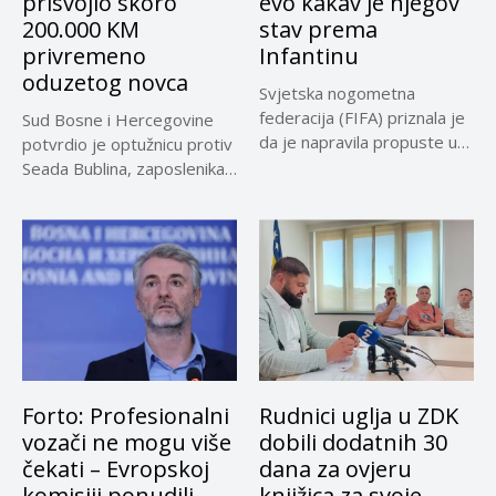
prisvojio skoro
evo kakav je njegov
200.000 KM
stav prema
privremeno
Infantinu
oduzetog novca
Svjetska nogometna
federacija (FIFA) priznala je
Sud Bosne i Hercegovine
da je napravila propuste u
potvrdio je optužnicu protiv
vezi...
Seada Bublina, zaposlenika
Suda...
Forto: Profesionalni
Rudnici uglja u ZDK
vozači ne mogu više
dobili dodatnih 30
čekati – Evropskoj
dana za ovjeru
komisiji ponudili
knjižica za svoje