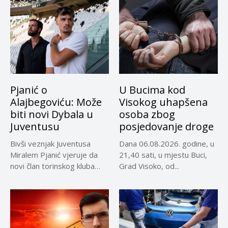
Pjanić o
U Bucima kod
Alajbegoviću: Može
Visokog uhapšena
biti novi Dybala u
osoba zbog
Juventusu
posjedovanje droge
Bivši veznjak Juventusa
Dana 06.08.2026. godine, u
Miralem Pjanić vjeruje da
21,40 sati, u mjestu Buci,
novi član torinskog kluba
Grad Visoko, od...
Kerim...