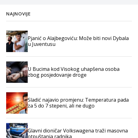
NAJNOVIJE
Pjanić o Alajbegoviću: Može biti novi Dybala
u Juventusu
U Bucima kod Visokog uhapšena osoba
zbog posjedovanje droge
Sladić najavio promjenu: Temperatura pada
za 5 do 7 stepeni, ali ne dugo
Glavni dioničar Volkswagena traži masovna
otpuštanja radnika