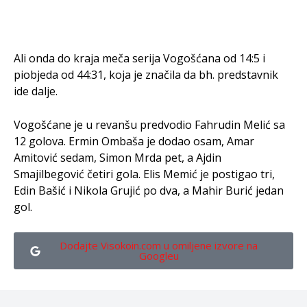
Ali onda do kraja meča serija Vogošćana od 14:5 i
piobjeda od 44:31, koja je značila da bh. predstavnik
ide dalje.
Vogošćane je u revanšu predvodio Fahrudin Melić sa
12 golova. Ermin Ombaša je dodao osam, Amar
Amitović sedam, Simon Mrda pet, a Ajdin
Smajilbegović četiri gola. Elis Memić je postigao tri,
Edin Bašić i Nikola Grujić po dva, a Mahir Burić jedan
gol.
Dodajte Visokoin.com u omiljene izvore na
Googleu