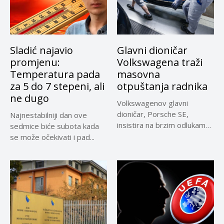
Sladić najavio
Glavni dioničar
promjenu:
Volkswagena traži
Temperatura pada
masovna
za 5 do 7 stepeni, ali
otpuštanja radnika
ne dugo
Volkswagenov glavni
dioničar, Porsche SE,
Najnestabilniji dan ove
insistira na brzim odlukama
sedmice biće subota kada
u sporu oko...
se može očekivati i pad...