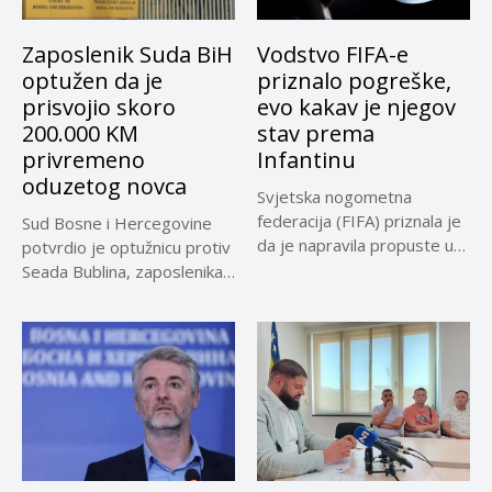
Zaposlenik Suda BiH
Vodstvo FIFA-e
optužen da je
priznalo pogreške,
prisvojio skoro
evo kakav je njegov
200.000 KM
stav prema
privremeno
Infantinu
oduzetog novca
Svjetska nogometna
federacija (FIFA) priznala je
Sud Bosne i Hercegovine
da je napravila propuste u
potvrdio je optužnicu protiv
vezi...
Seada Bublina, zaposlenika
Suda...