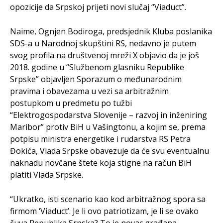
opozicije da Srpskoj prijeti novi slučaj “Viaduct”.
Naime, Ognjen Bodiroga, predsjednik Kluba poslanika
SDS-a u Narodnoj skupštini RS, nedavno je putem
svog profila na društvenoj mreži X objavio da je još
2018. godine u “Službenom glasniku Republike
Srpske” objavljen Sporazum o međunarodnim
pravima i obavezama u vezi sa arbitražnim
postupkom u predmetu po tužbi
“Elektrogospodarstva Slovenije – razvoj in inženiring
Maribor” protiv BiH u Vašingtonu, a kojim se, prema
potpisu ministra energetike i rudarstva RS Petra
Đokića, Vlada Srpske obavezuje da će svu eventualnu
naknadu novčane štete koja stigne na račun BiH
platiti Vlada Srpske.
“Ukratko, isti scenario kao kod arbitražnog spora sa
firmom ‘Viaduct’. Je li ovo patriotizam, je li se ovako
čuva Republika Srpska? To je novac građana