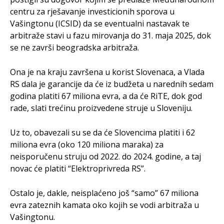
centru za rješavanje investicionih sporova u
Vašingtonu (ICSID) da se eventualni nastavak te
arbitraže stavi u fazu mirovanja do 31. maja 2025, dok
se ne završi beogradska arbitraža.
Ona je na kraju završena u korist Slovenaca, a Vlada
RS dala je garancije da će iz budžeta u narednih sedam
godina platiti 67 miliona evra, a da će RiTE, dok god
rade, slati trećinu proizvedene struje u Sloveniju.
Uz to, obavezali su se da će Slovencima platiti i 62
miliona evra (oko 120 miliona maraka) za
neisporučenu struju od 2022. do 2024. godine, a taj
novac će platiti “Elektroprivreda RS”.
Ostalo je, dakle, neisplaćeno još “samo” 67 miliona
evra zateznih kamata oko kojih se vodi arbitraža u
Vašingtonu.