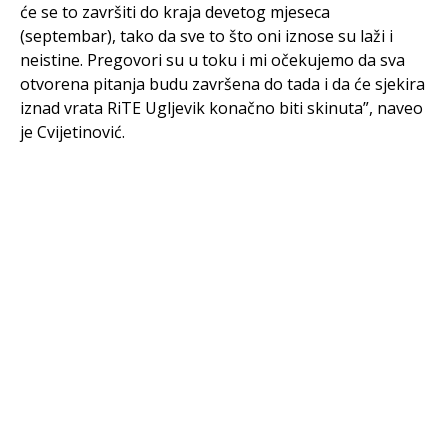
će se to završiti do kraja devetog mjeseca
(septembar), tako da sve to što oni iznose su laži i
neistine. Pregovori su u toku i mi očekujemo da sva
otvorena pitanja budu završena do tada i da će sjekira
iznad vrata RiTE Ugljevik konačno biti skinuta”, naveo
je Cvijetinović.