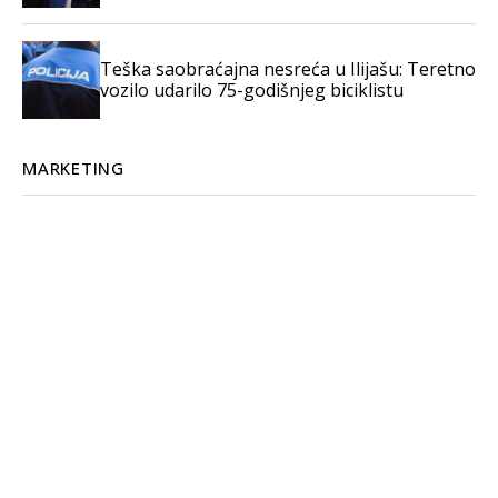
Teška saobraćajna nesreća u Ilijašu: Teretno
vozilo udarilo 75-godišnjeg biciklistu
MARKETING