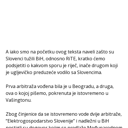
A iako smo na početku ovog teksta naveli zašto su
Slovenci tužili BiH, odnosno RiTE, kratko ćemo
podsjetiti o kakvom sporu je riječ, inače drugom koji
je ugljevičko preduzeće vodilo sa Slovencima.
Prva arbitraža vođena bila je u Beogradu, a druga,
ova o kojoj pišemo, pokrenuta je istovremeno u
Vašingtonu.
Zbog činjenice da se istovremeno vode dvije arbitraže,
“Elektrogospodarstvo Slovenije” i nadležni u BiH
postigli su dogovor kojim se predlaže Međunarodnom