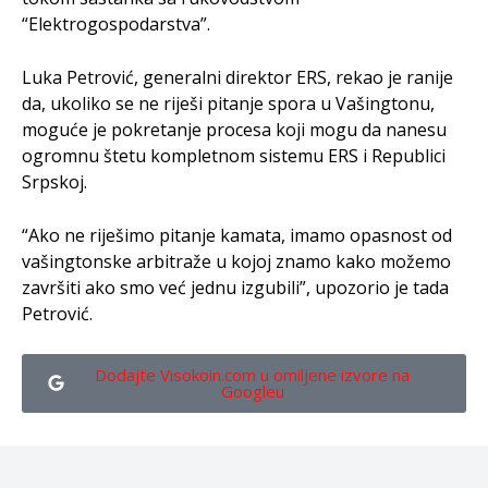
“Elektrogospodarstva”.
Luka Petrović, generalni direktor ERS, rekao je ranije
da, ukoliko se ne riješi pitanje spora u Vašingtonu,
moguće je pokretanje procesa koji mogu da nanesu
ogromnu štetu kompletnom sistemu ERS i Republici
Srpskoj.
“Ako ne riješimo pitanje kamata, imamo opasnost od
vašingtonske arbitraže u kojoj znamo kako možemo
završiti ako smo već jednu izgubili”, upozorio je tada
Petrović.
Dodajte Visokoin.com u omiljene izvore na
Googleu