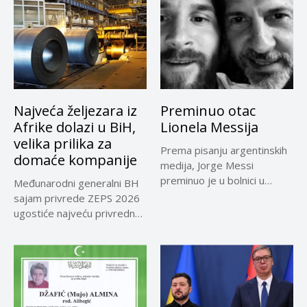
Najveća željezara iz
Preminuo otac
Afrike dolazi u BiH,
Lionela Messija
velika prilika za
Prema pisanju argentinskih
domaće kompanije
medija, Jorge Messi
preminuo je u bolnici u
Međunarodni generalni BH
Rosariju...
sajam privrede ZEPS 2026
ugostiće najveću privrednu
delegaciju iz...