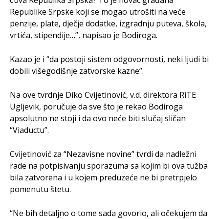
Republike Srpske koji se mogao utrošiti na veće
penzije, plate, dječje dodatke, izgradnju puteva, škola,
vrtića, stipendije…”, napisao je Bodiroga.
Kazao je i “da postoji sistem odgovornosti, neki ljudi bi
dobili višegodišnje zatvorske kazne”.
Na ove tvrdnje Diko Cvijetinović, v.d. direktora RiTE
Ugljevik, poručuje da sve što je rekao Bodiroga
apsolutno ne stoji i da ovo neće biti slučaj sličan
“Viaductu”.
Cvijetinović za “Nezavisne novine” tvrdi da nadležni
rade na potpisivanju sporazuma sa kojim bi ova tužba
bila zatvorena i u kojem preduzeće ne bi pretrpjelo
pomenutu štetu.
“Ne bih detaljno o tome sada govorio, ali očekujem da