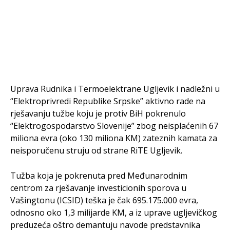
Uprava Rudnika i Termoelektrane Ugljevik i nadležni u
“Elektroprivredi Republike Srpske” aktivno rade na
rješavanju tužbe koju je protiv BiH pokrenulo
“Elektrogospodarstvo Slovenije” zbog neisplaćenih 67
miliona evra (oko 130 miliona KM) zateznih kamata za
neisporučenu struju od strane RiTE Ugljevik.
Tužba koja je pokrenuta pred Međunarodnim
centrom za rješavanje investicionih sporova u
Vašingtonu (ICSID) teška je čak 695.175.000 evra,
odnosno oko 1,3 milijarde KM, a iz uprave ugljevičkog
preduzeća oštro demantuju navode predstavnika