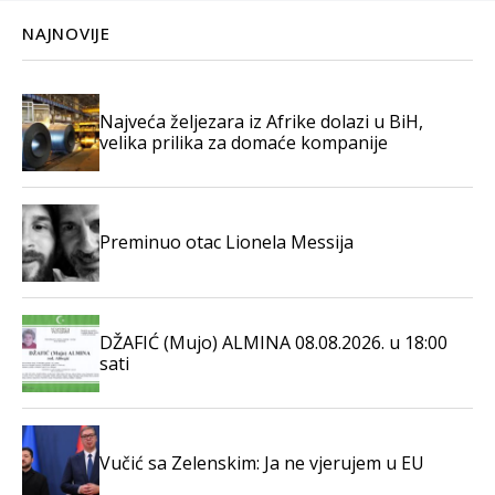
NAJNOVIJE
Najveća željezara iz Afrike dolazi u BiH,
velika prilika za domaće kompanije
Preminuo otac Lionela Messija
DŽAFIĆ (Mujo) ALMINA 08.08.2026. u 18:00
sati
Vučić sa Zelenskim: Ja ne vjerujem u EU