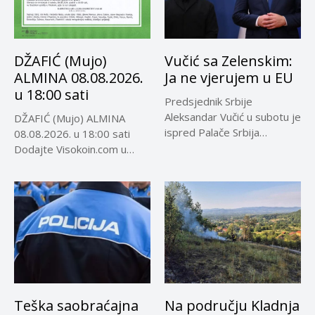
DŽAFIĆ (Mujo)
Vučić sa Zelenskim:
ALMINA 08.08.2026.
Ja ne vjerujem u EU
u 18:00 sati
Predsjednik Srbije
Aleksandar Vučić u subotu je
DŽAFIĆ (Mujo) ALMINA
ispred Palače Srbija
08.08.2026. u 18:00 sati
dočekao predsjednika...
Dodajte Visokoin.com u
omiljene izvore...
Teška saobraćajna
Na području Kladnja