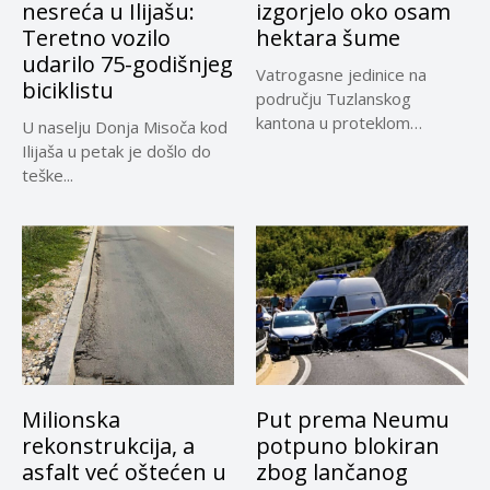
nesreća u Ilijašu:
izgorjelo oko osam
Teretno vozilo
hektara šume
udarilo 75-godišnjeg
Vatrogasne jedinice na
biciklistu
području Tuzlanskog
kantona u proteklom
U naselju Donja Misoča kod
periodu imale su više...
Ilijaša u petak je došlo do
teške...
Milionska
Put prema Neumu
rekonstrukcija, a
potpuno blokiran
asfalt već oštećen u
zbog lančanog