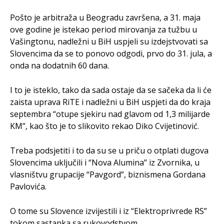
Pošto je arbitraža u Beogradu završena, a 31. maja
ove godine je istekao period mirovanja za tužbu u
Vašingtonu, nadležni u BiH uspjeli su izdejstvovati sa
Slovencima da se to ponovo odgodi, prvo do 31. jula, a
onda na dodatnih 60 dana.
I to je isteklo, tako da sada ostaje da se sačeka da li će
zaista uprava RiTE i nadležni u BiH uspjeti da do kraja
septembra “otupe sjekiru nad glavom od 1,3 milijarde
KM”, kao što je to slikovito rekao Diko Cvijetinović.
Treba podsjetiti i to da su se u priču o otplati dugova
Slovencima uključili i “Nova Alumina” iz Zvornika, u
vlasništvu grupacije “Pavgord”, biznismena Gordana
Pavlovića.
O tome su Slovence izvijestili i iz “Elektroprivrede RS”
tokom sastanka sa rukovodstvom