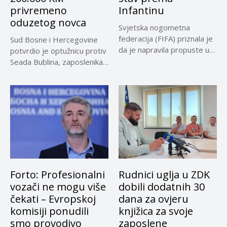
privremeno
Infantinu
oduzetog novca
Svjetska nogometna
federacija (FIFA) priznala je
Sud Bosne i Hercegovine
da je napravila propuste u
potvrdio je optužnicu protiv
vezi...
Seada Bublina, zaposlenika
Suda...
Forto: Profesionalni
Rudnici uglja u ZDK
vozači ne mogu više
dobili dodatnih 30
čekati – Evropskoj
dana za ovjeru
komisiji ponudili
knjižica za svoje
smo provodivo
zaposlene