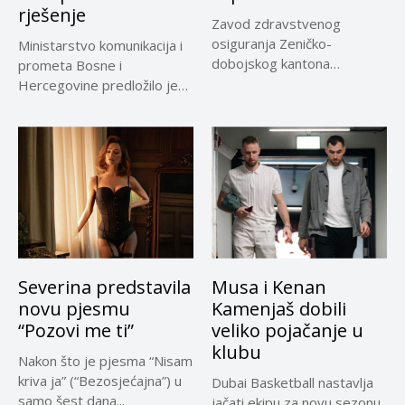
rješenje
Zavod zdravstvenog
osiguranja Zeničko-
Ministarstvo komunikacija i
dobojskog kantona
prometa Bosne i
omogućio je dodatni rok od
Hercegovine predložilo je
30 dana...
Evropskoj komisiji
privremeno...
Severina predstavila
Musa i Kenan
novu pjesmu
Kamenjaš dobili
“Pozovi me ti”
veliko pojačanje u
klubu
Nakon što je pjesma “Nisam
kriva ja” (“Bezosjećajna”) u
Dubai Basketball nastavlja
samo šest dana...
jačati ekipu za novu sezonu