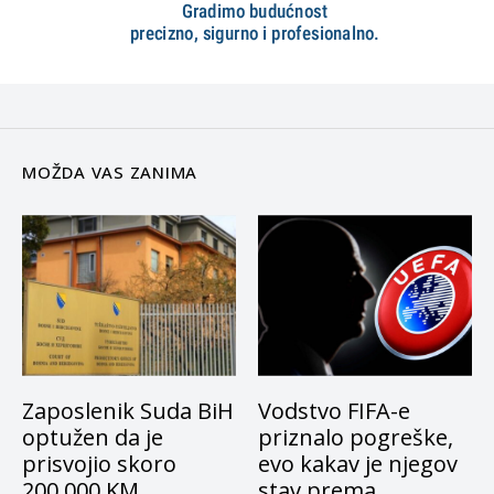
MOŽDA VAS ZANIMA
Zaposlenik Suda BiH
Vodstvo FIFA-e
optužen da je
priznalo pogreške,
prisvojio skoro
evo kakav je njegov
200.000 KM
stav prema