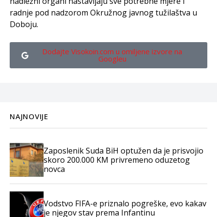
nadležni organi nastavljaju sve potrebne mjere i
radnje pod nadzorom Okružnog javnog tužilaštva u
Doboju.
Dodajte Visokoin.com u omiljene izvore na
Googleu
NAJNOVIJE
Zaposlenik Suda BiH optužen da je prisvojio
skoro 200.000 KM privremeno oduzetog
novca
Vodstvo FIFA-e priznalo pogreške, evo kakav
je njegov stav prema Infantinu