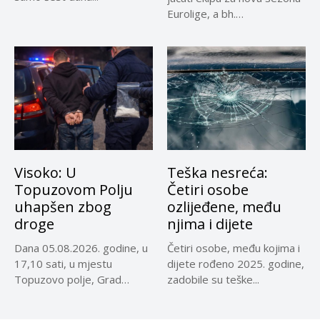
Eurolige, a bh.
reprezentativci...
Visoko: U
Teška nesreća:
Topuzovom Polju
Četiri osobe
uhapšen zbog
ozlijeđene, među
droge
njima i dijete
Dana 05.08.2026. godine, u
Četiri osobe, među kojima i
17,10 sati, u mjestu
dijete rođeno 2025. godine,
Topuzovo polje, Grad
zadobile su teške...
Visoko,...