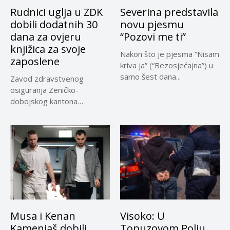
Rudnici uglja u ZDK
Severina predstavila
dobili dodatnih 30
novu pjesmu
dana za ovjeru
“Pozovi me ti”
knjižica za svoje
Nakon što je pjesma “Nisam
zaposlene
kriva ja” (“Bezosjećajna”) u
samo šest dana...
Zavod zdravstvenog
osiguranja Zeničko-
dobojskog kantona
omogućio je dodatni rok od
30 dana...
Musa i Kenan
Visoko: U
Kamenjaš dobili
Topuzovom Polju