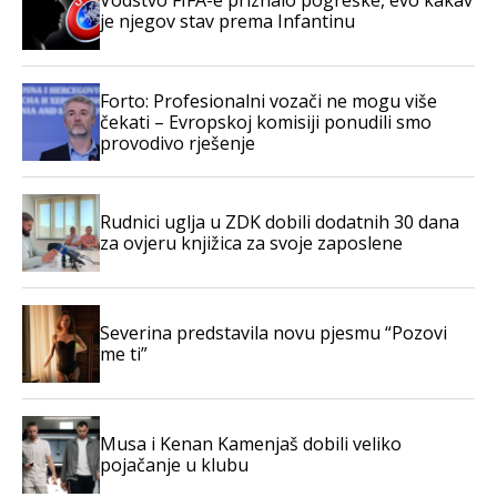
Vodstvo FIFA-e priznalo pogreške, evo kakav
je njegov stav prema Infantinu
Forto: Profesionalni vozači ne mogu više
čekati – Evropskoj komisiji ponudili smo
provodivo rješenje
Rudnici uglja u ZDK dobili dodatnih 30 dana
za ovjeru knjižica za svoje zaposlene
Severina predstavila novu pjesmu “Pozovi
me ti”
Musa i Kenan Kamenjaš dobili veliko
pojačanje u klubu