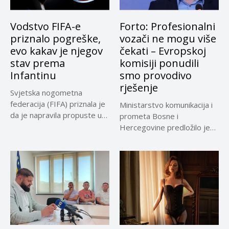
Vodstvo FIFA-e
Forto: Profesionalni
priznalo pogreške,
vozači ne mogu više
evo kakav je njegov
čekati – Evropskoj
stav prema
komisiji ponudili
Infantinu
smo provodivo
rješenje
Svjetska nogometna
federacija (FIFA) priznala je
Ministarstvo komunikacija i
da je napravila propuste u
prometa Bosne i
vezi...
Hercegovine predložilo je
Evropskoj komisiji
privremeno...