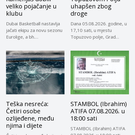
veliko pojačanje u
uhapšen zbog
klubu
droge
Dubai Basketball nastavlja
Dana 05.08.2026. godine, u
jačati ekipu za novu sezonu
17,10 sati, u mjestu
Eurolige, a bh.
Topuzovo polje, Grad
reprezentativci...
Visoko,...
Teška nesreća:
STAMBOL (Ibrahim)
Četiri osobe
ATIFA 07.08.2026. u
ozlijeđene, među
18:00 sati
njima i dijete
STAMBOL (Ibrahim) ATIFA