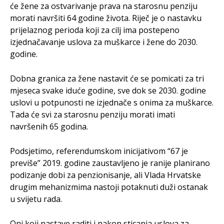
će žene za ostvarivanje prava na starosnu penziju
morati navršiti 64 godine života. Riječ je o nastavku
prijelaznog perioda koji za cilj ima postepeno
izjednačavanje uslova za muškarce i žene do 2030.
godine.
Dobna granica za žene nastavit će se pomicati za tri
mjeseca svake iduće godine, sve dok se 2030. godine
uslovi u potpunosti ne izjednače s onima za muškarce.
Tada će svi za starosnu penziju morati imati
navršenih 65 godina.
Podsjetimo, referendumskom inicijativom “67 je
previše” 2019. godine zaustavljeno je ranije planirano
podizanje dobi za penzionisanje, ali Vlada Hrvatske
drugim mehanizmima nastoji potaknuti duži ostanak
u svijetu rada.
Oni koji nastave raditi i nakon sticanja uslova za